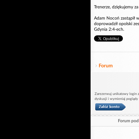
Trenerze, dziękujemy za
Adam Nocoń zastąpił w 
doprowadził opolski zes
Gdynia 2:4-ech.
Forum
Zarezerwuj unikatowy login z
dyskusji i wymieniaj poglądy
Forum pod 