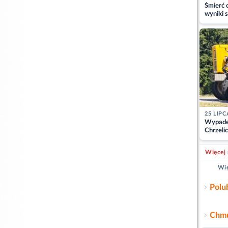
Śmierć c
wyniki s
matki
25 LIPC
Wypade
Chrzelic
zablok
Więcej 
Wię
Polu
Chmu