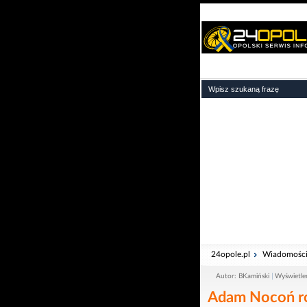
24opole.pl
Wiadomośc
Autor: BKamiński
Wyświetle
Adam Nocoń ro