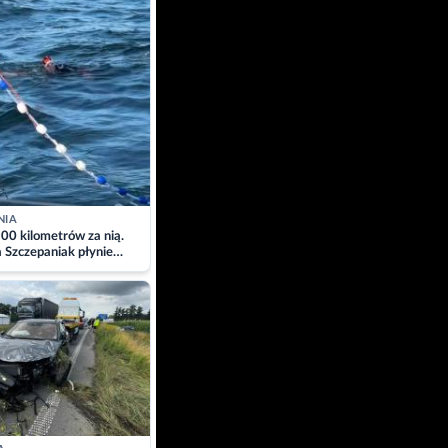
NIA
00 kilometrów za nią.
a Szczepaniak płynie
łtyk dla Piotra.
zacja