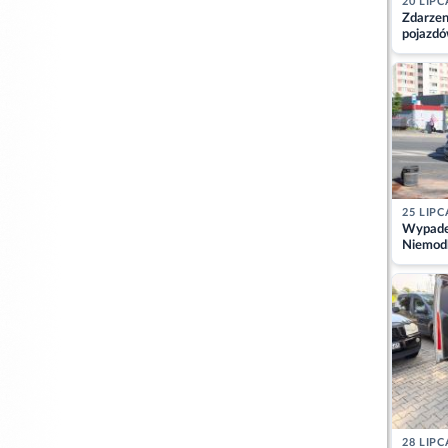
20 LIPC
Zdarzen
pojazdó
z kiero
kajdank
25 LIPC
Wypadek
Niemodl
osoby w
28 LIPC