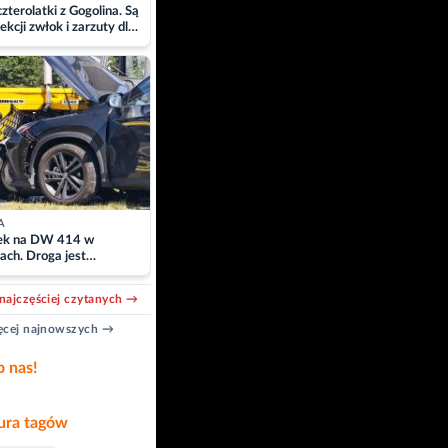
zterolatki z Gogolina. Są
ekcji zwłok i zarzuty dla
A
k na DW 414 w
ach. Droga jest
owana
najczęściej czytanych →
cej najnowszych →
b nas!
ra tagów