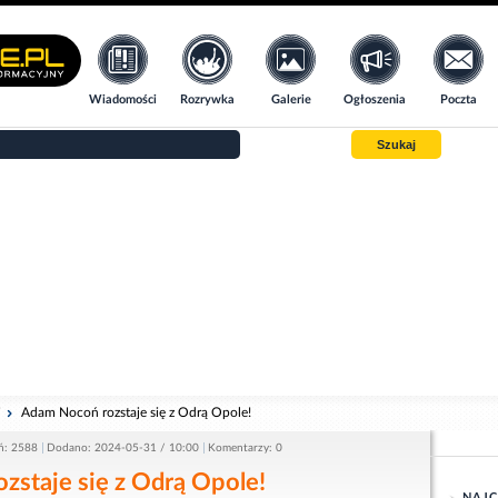
Wiadomości
Rozrywka
Galerie
Ogłoszenia
Poczta
Szukaj
i
Adam Nocoń rozstaje się z Odrą Opole!
ń: 2588
Dodano: 2024-05-31 / 10:00
Komentarzy: 0
zstaje się z Odrą Opole!
NAJC