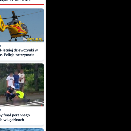
A
4-letniej dziewczynki w
e. Policja zatrzymała
A
ny finał porannego
ia w Lędzinach