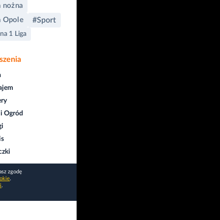
a nożna
 Opole
#Sport
na 1 Liga
szenia
a
ajem
ry
i Ogród
gi
is
czki
asz zgodę
okie
.
i
.