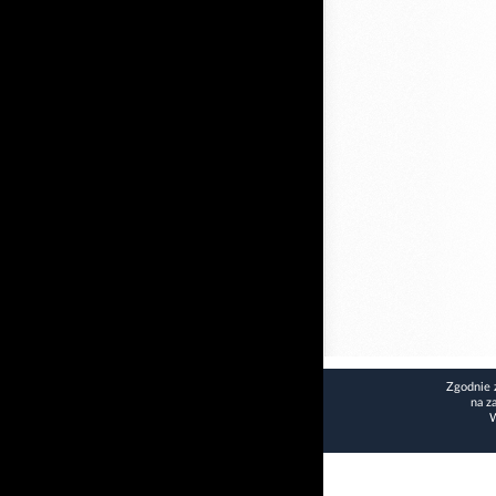
Zgodnie 
na z
W