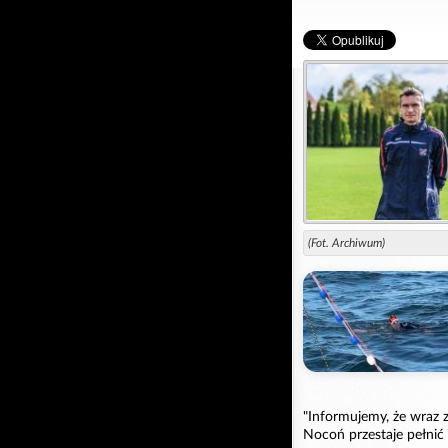
(Fot. Archiwum)
"Informujemy, że wraz 
Nocoń przestaje pełnić