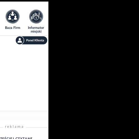
Baza Firm
Informator
miejski
reklama
ZĘŚCIEJ CZYTANE