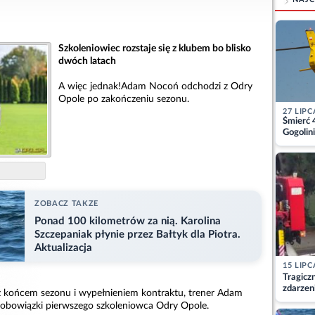
Szkoleniowiec rozstaje się z klubem bo blisko
dwóch latach
A więc jednak!Adam Nocoń odchodzi z Odry
Opole po zakończeniu sezonu.
27 LIPC
Śmierć 
Gogolini
matkę
ZOBACZ TAKZE
Ponad 100 kilometrów za nią. Karolina
Szczepaniak płynie przez Bałtyk dla Piotra.
Aktualizacja
15 LIPC
Tragicz
zdarzen
z końcem sezonu i wypełnieniem kontraktu, trener Adam
 obowiązki pierwszego szkoleniowca Odry Opole.