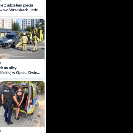
A
ie z udziałem pięciu
w we Wrzoskach. Jeden
wców zabrany w
ach
A
 na ulicy
ińskiej w Opolu. Dwie
 szpitalu
A