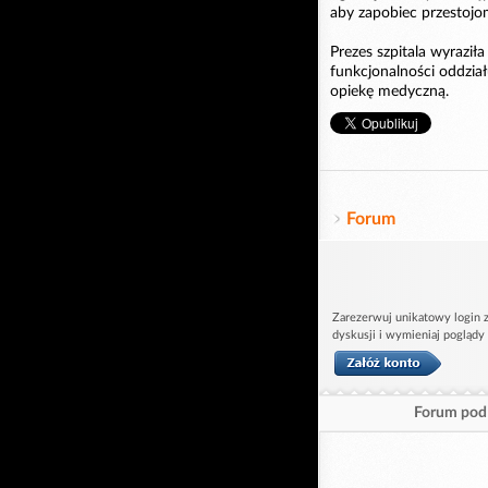
aby zapobiec przestojo
Prezes szpitala wyraziła
funkcjonalności oddziału
opiekę medyczną.
Forum
Zarezerwuj unikatowy login z
dyskusji i wymieniaj poglądy
Forum pod 