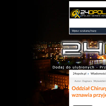
24opole.pl
Wiadomośc
Autor: Dagmara
Wyświetleń
Oddział Chirur
wznawia przyj