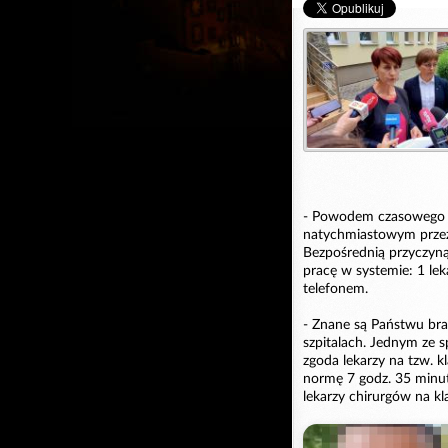
- Powodem czasowego z
natychmiastowym przez 
Bezpośrednią przyczyną
pracę w systemie: 1 lek
telefonem.
- Znane są Państwu bra
szpitalach. Jednym ze 
zgoda lekarzy na tzw. 
normę 7 godz. 35 minut
lekarzy chirurgów na k