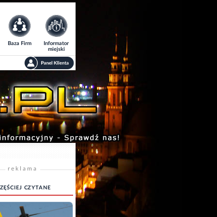
Baza Firm
Informator
miejski
reklama
ZĘŚCIEJ CZYTANE