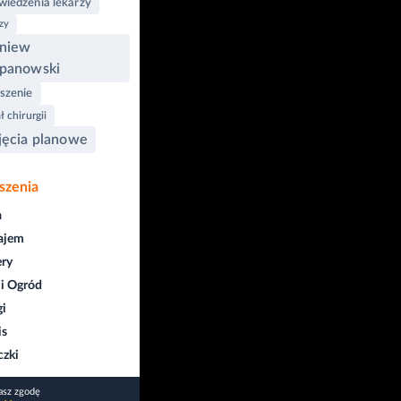
iedzenia lekarzy
zy
gniew
panowski
szenie
 chirurgii
jęcia planowe
szenia
a
ajem
ry
i Ogród
gi
is
czki
asz zgodę