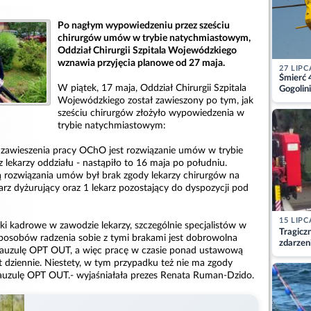
Po nagłym wypowiedzeniu przez sześciu
chirurgów umów w trybie natychmiastowym,
Oddział Chirurgii Szpitala Wojewódzkiego
wznawia przyjęcia planowe od 27 maja.
27 LIPC
Śmierć 
W piątek, 17 maja, Oddział Chirurgii Szpitala
Gogolini
matkę
Wojewódzkiego został zawieszony po tym, jak
sześciu chirurgów złożyło wypowiedzenia w
trybie natychmiastowym:
awieszenia pracy OChO jest rozwiązanie umów w trybie
lekarzy oddziału - nastąpiło to 16 maja po południu.
 rozwiązania umów był brak zgody lekarzy chirurgów na
arz dyżurujący oraz 1 lekarz pozostający do dyspozycji pod
15 LIPC
ki kadrowe w zawodzie lekarzy, szczególnie specjalistów w
Tragicz
sposobów radzenia sobie z tymi brakami jest dobrowolna
zdarzen
klauzulę OPT OUT, a więc pracę w czasie ponad ustawową
 dziennie. Niestety, w tym przypadku też nie ma zgody
lauzulę OPT OUT.- wyjaśniałała prezes Renata Ruman-Dzido.