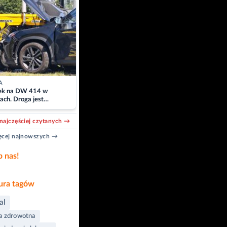
A
k na DW 414 w
ach. Droga jest
owana
najczęściej czytanych →
cej najnowszych →
b nas!
ra tagów
al
a zdrowotna