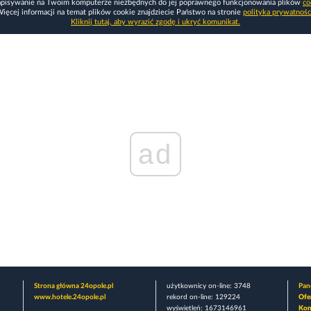
apisywanie na Twoim komputerze niezbędnych do jej poprawnego funkcjonowania plików
co
ięcej informacji na temat plików cookie znajdziecie Państwo na stronie
polityka prywatnośc
Kliknij tutaj, aby wyrazić zgodę i ukryć komunikat.
ad
Strona główna 24opole.pl
użytkownicy on-line: 3748
Pane
www.hotele.24opole.pl
rekord on-line: 129224
Ofe
wyświetleń: 1673146961
Kon