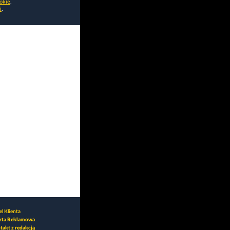
okie
.
i
.
l Klienta
rta Reklamowa
takt z redakcją