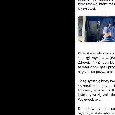
tymczasowe, które ma n
kryzysowej.
Przedstawiciele szpital
chirurgicznych w woje
Zdrowia (NFZ), była klu
te mają obowiązek prz
nagłym, co pozwala na 
- Z tą sytuacją kryzyso
szczególnie tutaj szpit
Uniwersytecki Szpital Kl
jesteśmy wdzięczni - d
Województwa.
Dodatkowo, sale operac
ogólnej, zostały udost