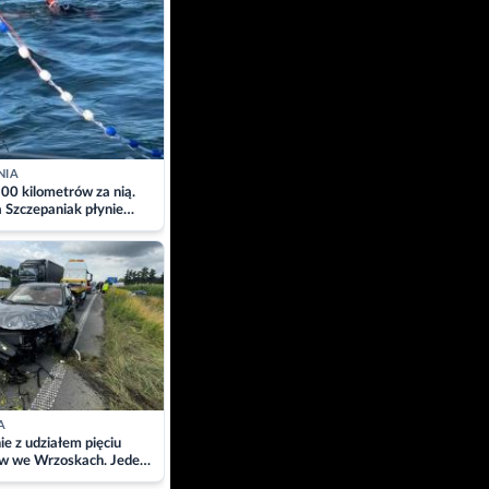
NIA
00 kilometrów za nią.
a Szczepaniak płynie
łtyk dla Piotra.
zacja
A
ie z udziałem pięciu
w we Wrzoskach. Jeden
wców zabrany w