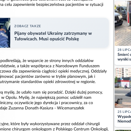
kajdank
a celu zapewnienie bezpieczeństwa pacjentów w sytuacji
ZOBACZ TAKZE
Pijany obywatel Ukrainy zatrzymany w
Tułowicach. Musi opuścić Polskę
28 LIPC
Śmierć c
wyniki s
a podkreślają, że wsparcie ze strony innych oddziałów
matki
wództwie, a także współpraca z Narodowym Funduszem
czowa dla zapewnienia ciągłości opieki medycznej. Oddziały
yjmować pacjentów zarówno w trybie planowym, jak i
utrzymanie standardów opieki zdrowotnej w regionie.
wą myślę, że udało nam się poradzić. Dzięki dużej pomocy,
ali w Opolu. Myślę, że największą pomoc udzielił nam
iniczny, oczywiście jego dyrekcja i pracownicy, za co
odaje Zuzanna Donath-Kasiura - Wicemarszałek
25 LIPC
Wypadek
Niemodl
yjne, które były wykorzystywane przez oddział chirurgii
osoby w
ępnione chirurgom onkologom z Polskiego Centrum Onkologii,