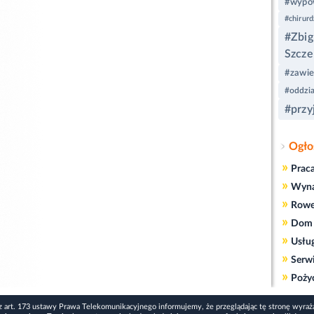
#wypow
#chirurd
#Zbi
Szcze
#zawie
#oddział
#przy
Ogło
»
Prac
»
Wyn
»
Rowe
»
Dom 
»
Usłu
»
Serw
»
Poży
z art. 173 ustawy Prawa Telekomunikacyjnego informujemy, że przeglądając tę stronę wyraż