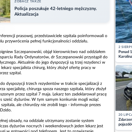
ZOBACZ TAKZE
Policja poszukuje 42-letniego mężczyzny.
Aktualizacja
onferencji prasowej, przedstawiciele szpitala poinformowali o
lu przywrócenia pełnej funkcjonalności oddziału.
2 SIERP
bigniew Szczepanowski, objął kierownictwo nad oddziałem
Ponad 1
Karolin
 wsparciu Rady Ordynatorów, dr Szczepanowski przystąpił do
przez Ba
znego. Aktualnie do jego dyspozycji są trzej rezydenci w
Aktuali
z lekarz specjalista chirurg, który złożył ofertę pracy w
zez szpital.
o dyspozycji trzech rezydentów w trakcie specjalizacji z
arza specjalistę, chirurga spoza naszego szpitala, który złożył
szonym przez szpital 7 maja. Lekarz ten zadeklarował pracę
s sześć dyżurów. W tym samym konkursie mogli wziąć
szpitala, ale chirurdzy nie zrobili tego - informuje prezes
Dzido.
20 LIPC
Zdarzen
łnej obsady, na oddziale utrzymany zostanie system
pojazdó
czas dyżurów nocnych i weekendowych jeden lekarz jest
z kiero
rugi w gotowości pod telefonem. Jest to rozwiązanie