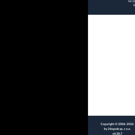
na z
W
Copyright © 2006-2026
by 24opole sp. z o.o.
v4.30.7