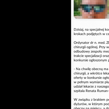
Dzisiaj, na specjalnej k
krokach podjętych w ce
Ordynator dr n. med. Z
chirurgii ogólnej. Przy
odbudowy zespołu medyc
trakcie specjalizacji ora
konkursie ogłoszonym pr
- Na chwilę obecną ma d
chirurgii, a wkrótce lek
oferty w konkursie ogło
w pełnym wymiarze plu
udział lekarze z naszego 
szpitala Renata Ruman-
W związku z brakiem pe
dyżurów, w którym pod
obecny na miejscu, a d