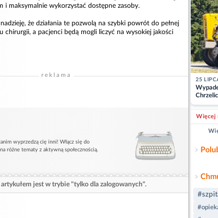
m i maksymalnie wykorzystać dostępne zasoby.
 nadzieję, że działania te pozwolą na szybki powrót do pełnej
 chirurgii, a pacjenci będą mogli liczyć na wysokiej jakości
reklama
25 LIPC
Wypade
Chrzelic
zablok
Więcej 
Wię
anim wyprzedzą cię inni! Włącz się do
Polu
 na różne tematy z aktywną społecznością.
Chmu
artykułem jest w trybie "tylko dla zalogowanych".
#szpit
#opiek