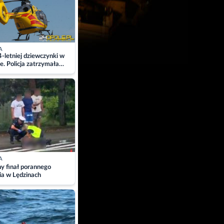
A
4-letniej dziewczynki w
e. Policja zatrzymała
A
ny finał porannego
ia w Lędzinach