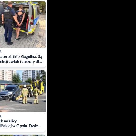
ach
A
zterolatki z Gogolina. Są
ekcji zwłok i zarzuty dla
A
 na ulicy
ińskiej w Opolu. Dwie
 szpitalu