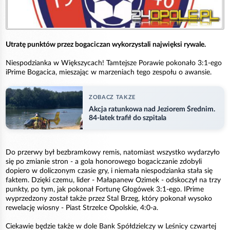
Utratę punktów przez bogaciczan wykorzystali najwięksi rywale.
Niespodzianka w Większycach! Tamtejsze Porawie pokonało 3:1-ego
iPrime Bogacica, mieszając w marzeniach tego zespołu o awansie.
ZOBACZ TAKZE
Akcja ratunkowa nad Jeziorem Średnim.
84-latek trafił do szpitala
Do przerwy był bezbramkowy remis, natomiast wszystko wydarzyło
się po zmianie stron - a gola honorowego bogaciczanie zdobyli
dopiero w doliczonym czasie gry, i niemała niespodzianka stała się
faktem. Dzięki czemu, lider - Małapanew Ozimek - odskoczył na trzy
punkty, po tym, jak pokonał Fortunę Głogówek 3:1-ego. IPrime
wyprzedzony został także przez Stal Brzeg, który pokonał wysoko
rewelację wiosny - Piast Strzelce Opolskie, 4:0-a.
Ciekawie będzie także w dole Bank Spółdzielczy w Leśnicy czwartej