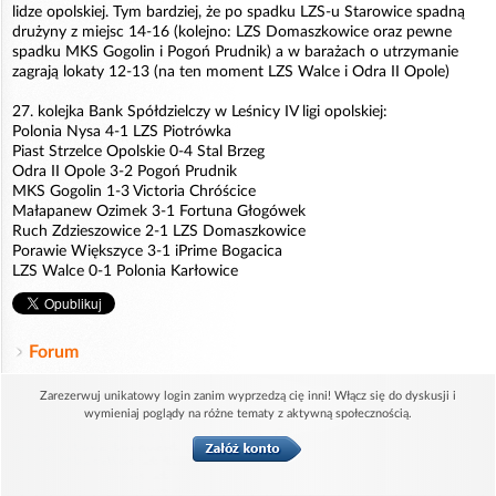
lidze opolskiej. Tym bardziej, że po spadku LZS-u Starowice spadną
drużyny z miejsc 14-16 (kolejno: LZS Domaszkowice oraz pewne
spadku MKS Gogolin i Pogoń Prudnik) a w barażach o utrzymanie
zagrają lokaty 12-13 (na ten moment LZS Walce i Odra II Opole)
27. kolejka Bank Spółdzielczy w Leśnicy IV ligi opolskiej:
Polonia Nysa 4-1 LZS Piotrówka
Piast Strzelce Opolskie 0-4 Stal Brzeg
Odra II Opole 3-2 Pogoń Prudnik
MKS Gogolin 1-3 Victoria Chróścice
Małapanew Ozimek 3-1 Fortuna Głogówek
Ruch Zdzieszowice 2-1 LZS Domaszkowice
Porawie Większyce 3-1 iPrime Bogacica
LZS Walce 0-1 Polonia Karłowice
Forum
Zarezerwuj unikatowy login zanim wyprzedzą cię inni! Włącz się do dyskusji i
wymieniaj poglądy na różne tematy z aktywną społecznością.