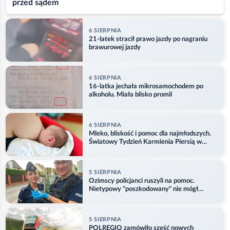
przed sądem
6 SIERPNIA
21-latek stracił prawo jazdy po nagraniu
brawurowej jazdy
6 SIERPNIA
16-latka jechała mikrosamochodem po
alkoholu. Miała blisko promil
6 SIERPNIA
Mleko, bliskość i pomoc dla najmłodszych.
Światowy Tydzień Karmienia Piersią w
Opolu
5 SIERPNIA
Ozimscy policjanci ruszyli na pomoc.
Nietypowy "poszkodowany" nie mógł
odlecieć
5 SIERPNIA
POLREGIO zamówiło sześć nowych