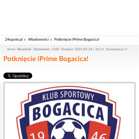
24opole.pl
Wiadomości
Potknięcie iPrime Bogacica!
Autor: BKamiński
Wyświetleń: 1100
Dodano: 2024-05-18 / 21:11
Komentarzy: 0
Potknięcie iPrime Bogacica!