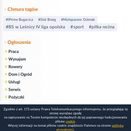
Chmura tagów
#iPrime Bogacica
#Stal Brzeg
#Małapanew Ozimek
#BS w Leśnicy IV liga opolska
#sport
#piłka nożna
Ogłoszenia
»
Praca
»
Wynajem
»
Rowery
»
Dom i Ogród
»
Usługi
»
Serwis
»
Pożyczki
Zgodnie z art. 173 ustawy Prawa Telekomunikacyjnego informujemy, że przeglądając tę
stronę wyrażasz zgodę
na zapisywanie na Twoim komputerze niezbędnych do jej poprawnego funkcjonowania
plików
cookie
.
Więcej informacji na temat plików cookie znajdziecie Państwo na stronie
polityka
prywatności
.