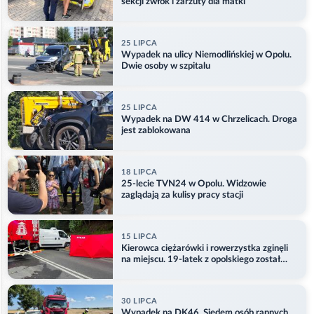
sekcji zwłok i zarzuty dla matki
25 LIPCA
Wypadek na ulicy Niemodlińskiej w Opolu.
Dwie osoby w szpitalu
25 LIPCA
Wypadek na DW 414 w Chrzelicach. Droga
jest zablokowana
18 LIPCA
25-lecie TVN24 w Opolu. Widzowie
zaglądają za kulisy pracy stacji
15 LIPCA
Kierowca ciężarówki i rowerzystka zginęli
na miejscu. 19-latek z opolskiego został
ranny
30 LIPCA
Wypadek na DK46. Siedem osób rannych.