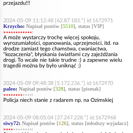
przejazdu!!!
2024-05-09 11:12:48 [62.87.183.*] id:1672971
Krzycho
:
Napisał postów [
5510
], status [VIP]
A może wystarczy trochę więcej spokoju,
wyrozumiałości, opanowania, uprzejmości, itd. na
drodze zamiast tego chamstwa, cwaniactwa,
"kozaczenia", błyskania światłami czy zajeżdżania
drogi. To wcale nie takie trudne :) a zapewne wielu
tragedii można by było uniknąć :)
2024-05-09 09:48:38 [5.172.236.*] id:1672970
paleo
:
Napisał postów [
328
], status [pismak]
Policja niech stanie z radarem np. na Ozimskiej
2024-05-09 08:05:04 [37.247.228.*] id:1672968
siwy72
:
Napisał postów [
126
], status [młodszy wyjadacz]