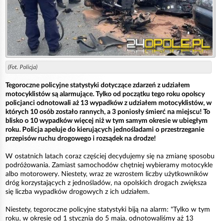
(Fot. Policja)
Tegoroczne policyjne statystyki dotyczące zdarzeń z udziałem
motocyklistów są alarmujące. Tylko od początku tego roku opolscy
policjanci odnotowali aż 13 wypadków z udziałem motocyklistów, w
których 10 osób zostało rannych, a 3 poniosły śmierć na miejscu! To
blisko o 10 wypadków więcej niż w tym samym okresie w ubiegłym
roku. Policja apeluje do kierujących jednośladami o przestrzeganie
przepisów ruchu drogowego i rozsądek na drodze!
W ostatnich latach coraz częściej decydujemy się na zmianę sposobu
podróżowania. Zamiast samochodów chętniej wybieramy motocykle
albo motorowery. Niestety, wraz ze wzrostem liczby użytkowników
dróg korzystających z jednośladów, na opolskich drogach zwiększa
się liczba wypadków drogowych z ich udziałem.
Niestety, tegoroczne policyjne statystyki biją na alarm: "Tylko w tym
roku, w okresie od 1 stycznia do 5 maja, odnotowaliśmy aż 13