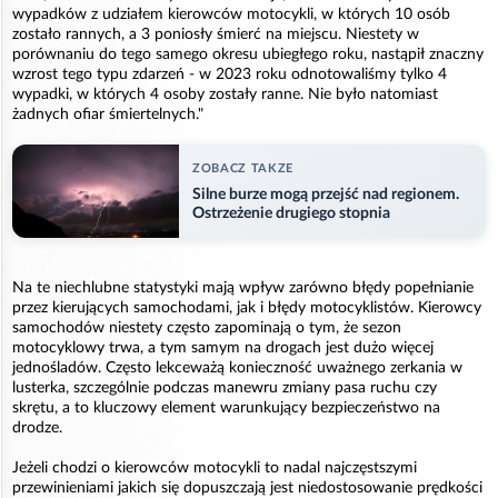
wypadków z udziałem kierowców motocykli, w których 10 osób
zostało rannych, a 3 poniosły śmierć na miejscu. Niestety w
porównaniu do tego samego okresu ubiegłego roku, nastąpił znaczny
wzrost tego typu zdarzeń - w 2023 roku odnotowaliśmy tylko 4
wypadki, w których 4 osoby zostały ranne. Nie było natomiast
żadnych ofiar śmiertelnych."
ZOBACZ TAKZE
Silne burze mogą przejść nad regionem.
Ostrzeżenie drugiego stopnia
Na te niechlubne statystyki mają wpływ zarówno błędy popełnianie
przez kierujących samochodami, jak i błędy motocyklistów. Kierowcy
samochodów niestety często zapominają o tym, że sezon
motocyklowy trwa, a tym samym na drogach jest dużo więcej
jednośladów. Często lekceważą konieczność uważnego zerkania w
lusterka, szczególnie podczas manewru zmiany pasa ruchu czy
skrętu, a to kluczowy element warunkujący bezpieczeństwo na
drodze.
Jeżeli chodzi o kierowców motocykli to nadal najczęstszymi
przewinieniami jakich się dopuszczają jest niedostosowanie prędkości