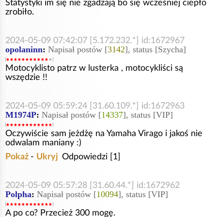
Statystyki im się nie zgadzają bo się wcześniej ciepło
zrobiło.
2024-05-09 07:42:07 [5.172.232.*] id:1672967
opolaninn
:
Napisał postów [
3142
], status [Szycha]
Motocyklisto patrz w lusterka , motocykliści są
wszędzie !!
2024-05-09 05:59:24 [31.60.109.*] id:1672963
M1974P
:
Napisał postów [
14337
], status [VIP]
Oczywiście sam jeżdżę na Yamaha Virago i jakoś nie
odwalam maniany :)
Pokaż
-
Ukryj
Odpowiedzi [1]
2024-05-09 05:57:28 [31.60.44.*] id:1672962
Polpha
:
Napisał postów [
10094
], status [VIP]
A po co? Przecież 300 mogę.