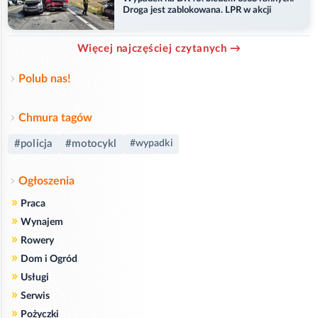
Droga jest zablokowana. LPR w akcji
Więcej najczęściej czytanych →
Polub nas!
Chmura tagów
#policja
#motocykl
#wypadki
Ogłoszenia
»
Praca
»
Wynajem
»
Rowery
»
Dom i Ogród
»
Usługi
»
Serwis
»
Pożyczki