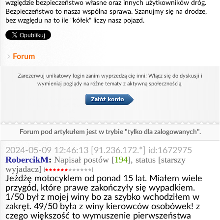
względzie bezpieczeństwo własne oraz innych użytkowników dróg.
Bezpieczeństwo to nasza wspólna sprawa. Szanujmy się na drodze,
bez względu na to ile "kółek" liczy nasz pojazd.
Forum
Zarezerwuj unikatowy login zanim wyprzedzą cię inni! Włącz się do dyskusji i
wymieniaj poglądy na różne tematy z aktywną społecznością.
Forum pod artykułem jest w trybie "tylko dla zalogowanych".
2024-05-09 12:46:13 [91.236.172.*] id:1672975
RobercikM
:
Napisał postów [
194
], status [starszy
wyjadacz]
Jeżdżę motocyklem od ponad 15 lat. Miałem wiele
przygód, które prawe zakończyły się wypadkiem.
1/50 był z mojej winy bo za szybko wchodziłem w
zakręt. 49/50 była z winy kierowców osobówek! z
czego większość to wymuszenie pierwszeństwa