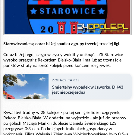
Starowiczanie są coraz bliżej spadku z grupy trzeciej trzeciej ligi.
Coraz bliżej tego, czego wszyscy woleliby uniknąć. LZS Starowice
wysoko przegrał z Rekordem Bielsko-Biała i ma już aż trzynaście
punktów straty na sześć kolejek przed końcem rozgrywek.
ZOBACZ TAKZE
Śmiertelny wypadek w Jaworku. DK43
jest nieprzejezdna
Rywal był trudny w 28 kolejce - po tej serii gier lider rozgrywek,
Rekord Bielsko-Biała. W dodatku na wyjeździe - ale już do przerwy
po golach Macieja Mańki i dublecie Daniela Świderskiego LZS
przegrywał 0:3-ech. Po kolejnych trafieniach gospodarzy w
wykonaniu Filipa Walusia i Zbigniewa Wojciechowskiego było 0:5-u.