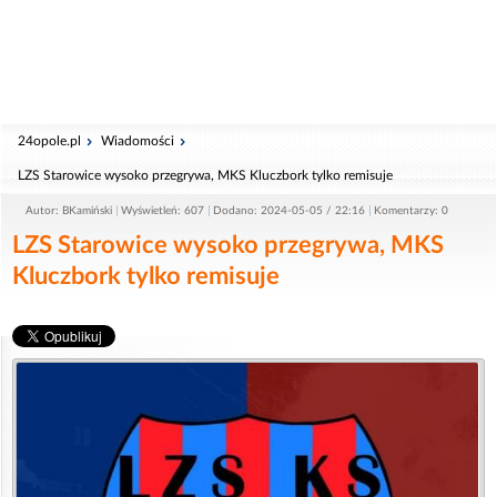
24opole.pl
Wiadomości
LZS Starowice wysoko przegrywa, MKS Kluczbork tylko remisuje
Autor: BKamiński
Wyświetleń: 607
Dodano: 2024-05-05 / 22:16
Komentarzy: 0
LZS Starowice wysoko przegrywa, MKS
Kluczbork tylko remisuje