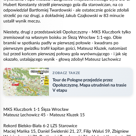
Hubert Konstanty strzelił pierwszego gola dla starowiczan, na co
odpowiedział Bartłomiej Twardowski - ale ostatecznie goście zdołali
strzelić po raz drugi, a dokładniej Jakub Czajkowski w 83 minucie
ustalił wynik meczu.
Niestety, drugi z przedstawicieli Opolszczyzny - MKS Kluczbork tylko
zremisował na własnym boisku ze Ślezą Wrocław 1:1-ego. Obie
bramki w spotkaniu padły w pierwszej połowie - kwadrans po
pierwszym gwizdku trafił kapitan gości, Mateusz Kluzek, natomiast
tuż przed końcem pierwszej połowy gola wyrównującego - i jak się
okazało, ustalającego wynik - głową zdobył Mateusz Lechowicz
ZOBACZ TAKZE
Tour de Pologne przejedzie przez
Opolszczyznę. Mapa utrudnień na trasie
V etapu
MKS Kluczbork 1-1 Ślęza Wrocław
Mateusz Lechowicz 45 - Mateusz Kluzek 15
Rekord Bielsko-Biała 6-2 LZS Starowice
Maciej Mańka 15, Daniel Świderski 21, 27, Filip Waluś 59, Zbigniew