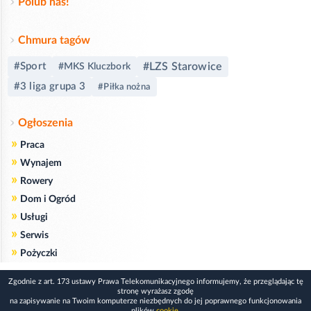
Polub nas!
Chmura tagów
#Sport
#LZS Starowice
#MKS Kluczbork
#3 liga grupa 3
#Piłka nożna
Ogłoszenia
»
Praca
»
Wynajem
»
Rowery
»
Dom i Ogród
»
Usługi
»
Serwis
»
Pożyczki
Zgodnie z art. 173 ustawy Prawa Telekomunikacyjnego informujemy, że przeglądając tę
stronę wyrażasz zgodę
na zapisywanie na Twoim komputerze niezbędnych do jej poprawnego funkcjonowania
plików
cookie
.