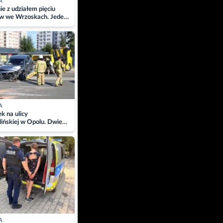
A
ie z udziałem pięciu
w we Wrzoskach. Jeden
wców zabrany w
ach
A
 na ulicy
ińskiej w Opolu. Dwie
 szpitalu
A