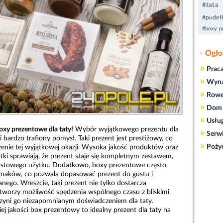
#tata
#pudełk
#boxy p
Ogło
»
Prac
»
Wyn
»
Rowe
»
Dom 
»
Usłu
oxy prezentowe dla taty!
Wybór wyjątkowego prezentu dla
»
Serw
 i bardzo trafiony pomysł. Taki prezent jest prestiżowy, co
»
Poży
zenie tej wyjątkowej okazji. Wysoka jakość produktów oraz
tki sprawiają, że prezent staje się kompletnym zestawem,
stowego użytku. Dodatkowo, boxy prezentowe często
smaków, co pozwala dopasować prezent do gustu i
ego. Wreszcie, taki prezent nie tylko dostarcza
 tworzy możliwość spędzenia wspólnego czasu z bliskimi
 czyni go niezapomnianym doświadczeniem dla taty.
ej jakości box prezentowy to idealny prezent dla taty na