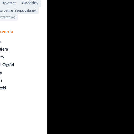
#urodziny
#prezent
a pełne niespodzianek
rezentowe
szenia
a
ajem
ry
i Ogród
gi
is
czki