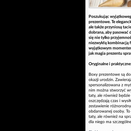
Poszukując wyjątkowego
prezentowe. Te eleganck
ale także przyniosą tac
dobrana, aby pasować do
się nie tylko przyjemno
niezwykłą kombinacją fu
wyjątkowym momentem p
jak magia prezentu spra
Oryginalne i praktyczne
Boxy prezentowe są do
okazji urodzin. Zawiera
spersonalizowana z myś
nim można stworzyć wyj
taty, ale również będzi
oszczędzają czas i wysi
zestawienie różnorodn
obdarowanej osoby. To 
taty, ale również na sp
dla niego ma szczególne