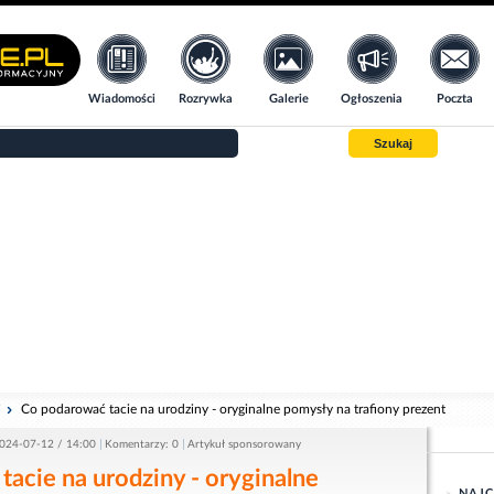
Wiadomości
Rozrywka
Galerie
Ogłoszenia
Poczta
Szukaj
i
Co podarować tacie na urodziny - oryginalne pomysły na trafiony prezent
024-07-12 / 14:00
Komentarzy: 0
Artykuł sponsorowany
acie na urodziny - oryginalne
NAJC