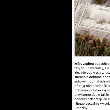
który zapiera oddech: b
taty to uniwersalny, ale
idealnie podkreśla znac
starannie dobrane doda
gotowym do natychmia
oferują różnorodność 
preferencji obdarowywan
przyjemności, ale także
podczas celebracji, co
Niezaprzeczalnie wysoki
urodziny!