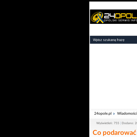
24opole.pl
Wiadomośc
Wyświetleń: 755
Dodano: 2
Co podarować t