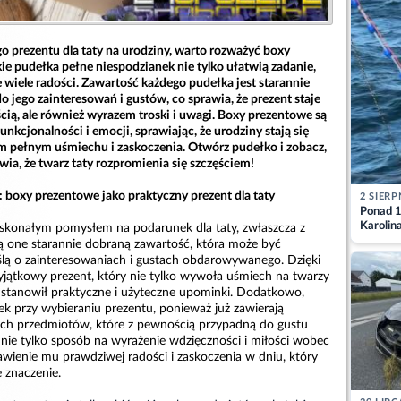
 prezentu dla taty na urodziny, warto rozważyć boxy
ie pudełka pełne niespodzianek nie tylko ułatwią zadanie,
ie wiele radości. Zawartość każdego pudełka jest starannie
 jego zainteresowań i gustów, co sprawia, że prezent staje
ścią, ale również wyrazem troski i uwagi. Boxy prezentowe są
nkcjonalności i emocji, sprawiając, że urodziny stają się
ełnym uśmiechu i zaskoczenia. Otwórz pudełko i zobacz,
wia, że twarz taty rozpromienia się szczęściem!
: boxy prezentowe jako praktyczny prezent dla taty
2 SIERP
Ponad 1
Karolin
skonałym pomysłem na podarunek dla taty, zwłaszcza z
przez Ba
ją one starannie dobraną zawartość, która może być
Aktuali
lą o zainteresowaniach i gustach obdarowywanego. Dzięki
ątkowy prezent, który nie tylko wywoła uśmiech na twarzy
e stanowił praktyczne i użyteczne upominki. Dodatkowo,
łek przy wybieraniu prezentu, ponieważ już zawierają
ych przedmiotów, które z pewnością przypadną do gustu
nie tylko sposób na wyrażenie wdzięczności i miłości wobec
rawienie mu prawdziwej radości i zaskoczenia w dniu, który
 znaczenie.