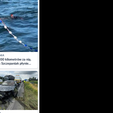
NIA
00 kilometrów za nią.
a Szczepaniak płynie
łtyk dla Piotra.
zacja