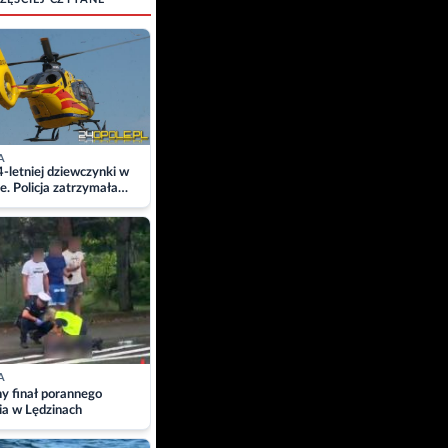
A
4-letniej dziewczynki w
e. Policja zatrzymała
A
ny finał porannego
ia w Lędzinach