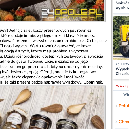
Śmierć c
wyniki s
matki
owy !
Jedną z zalet koszy prezentowych jest również
które dodaje im niezwykłego uroku i klasy. Nie musisz
apakować prezent - wszystko zostanie zrobione za Ciebie, co z
i czas i wysiłek. Warto również zauważyć, że kosze
ą opcją dla tych, którzy mają problem z wyborem
. Dzięki różnorodności dostępnych zestawów, z łatwością
padnie do gustu Twojemu tacie, niezależnie od jego
25 LIPC
kasz trafionego prezentu dla taty na urodziny lub imieniny,
Wypade
być doskonałą opcją. Oferują one nie tylko bogactwo
Chrzelic
, ale także eleganckie opakowanie i możliwość
zablok
wia, że taki prezent będzie naprawdę wyjątkowy.
Upominek,
Więcej 
Wię
Polu
Chmu