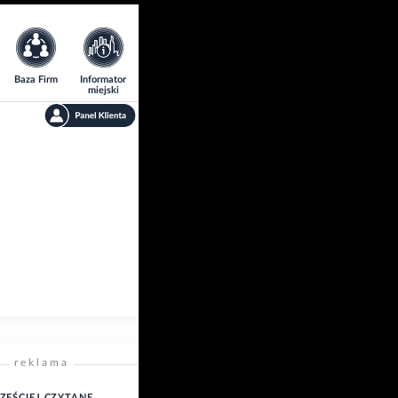
Baza Firm
Informator
miejski
reklama
ZĘŚCIEJ CZYTANE