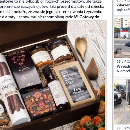
20 LIPC
zentowe
to nie tylko zbiór różnych przedmiotów, ale także
Zdarzen
 preferencje naszych ojców. Taki
prezent dla taty
od dziecka
pojazdó
ale także pokaże, że zna się jego zainteresowania i życzenia.
z kiero
t dla taty i spraw mu niezapomnianą radość!
Gotowy do
kajdank
25 LIPC
Wypadek
Niemodl
osoby w
28 LIPC