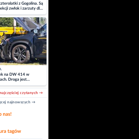
zterolatki z Gogolina. Są
ekcji zwłok i zarzuty dla
A
k na DW 414 w
ach. Droga jest
owana
najczęściej czytanych →
cej najnowszych →
b nas!
ra tagów