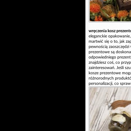
wręczenia kosz prezent
eleganckie opakowanie, 
martwić się o to, jak z
pewnością zaoszczędzi C
prezentowe są doskonał
odpowiedniego prezentu
znajdziesz coś, co przy
zainteresowań. Jeśli szu
kosze prezentowe mogą 
różnorodnych produktów
personalizacji, co spra