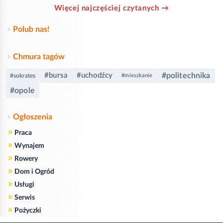
Więcej najczęściej czytanych →
Polub nas!
Chmura tagów
#bursa
#uchodźcy
#politechnika
#sokrates
#mieszkanie
#opole
Ogłoszenia
»
Praca
»
Wynajem
»
Rowery
»
Dom i Ogród
»
Usługi
»
Serwis
»
Pożyczki