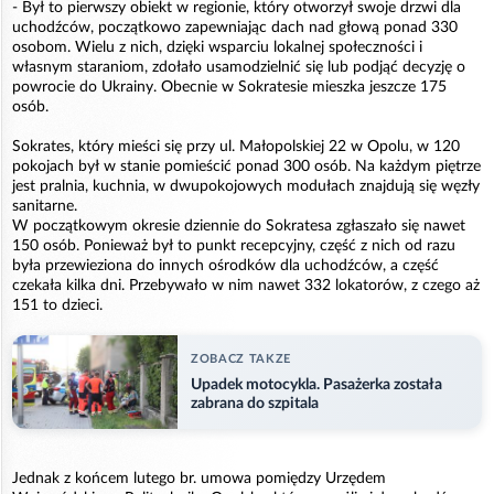
- Był to pierwszy obiekt w regionie, który otworzył swoje drzwi dla
uchodźców, początkowo zapewniając dach nad głową ponad 330
osobom. Wielu z nich, dzięki wsparciu lokalnej społeczności i
własnym staraniom, zdołało usamodzielnić się lub podjąć decyzję o
powrocie do Ukrainy. Obecnie w Sokratesie mieszka jeszcze 175
osób.
Sokrates, który mieści się przy ul. Małopolskiej 22 w Opolu, w 120
pokojach był w stanie pomieścić ponad 300 osób. Na każdym piętrze
jest pralnia, kuchnia, w dwupokojowych modułach znajdują się węzły
sanitarne.
W początkowym okresie dziennie do Sokratesa zgłaszało się nawet
150 osób. Ponieważ był to punkt recepcyjny, część z nich od razu
była przewieziona do innych ośrodków dla uchodźców, a część
czekała kilka dni. Przebywało w nim nawet 332 lokatorów, z czego aż
151 to dzieci.
ZOBACZ TAKZE
Upadek motocykla. Pasażerka została
zabrana do szpitala
Jednak z końcem lutego br. umowa pomiędzy Urzędem