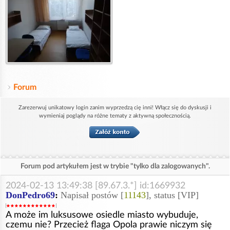
Forum
Zarezerwuj unikatowy login zanim wyprzedzą cię inni! Włącz się do dyskusji i
wymieniaj poglądy na różne tematy z aktywną społecznością.
Forum pod artykułem jest w trybie "tylko dla zalogowanych".
2024-02-13 13:49:38 [89.67.3.*] id:1669932
DonPedro69
:
Napisał postów [
11143
], status [VIP]
A może im luksusowe osiedle miasto wybuduje,
czemu nie? Przecież flaga Opola prawie niczym się