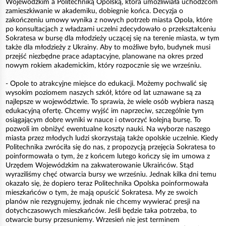
Wojewódzkim a Politechniką Opolską, która umożliwiała uchodźcom
zamieszkiwanie w akademiku, dobiegnie końca. Decyzja o
zakończeniu umowy wynika z nowych potrzeb miasta Opola, które
po konsultacjach z władzami uczelni zdecydowało o przekształceniu
Sokratesa w bursę dla młodzieży uczącej się na terenie miasta, w tym
także dla młodzieży z Ukrainy. Aby to możliwe było, budynek musi
przejść niezbędne prace adaptacyjne, planowane na okres przed
nowym rokiem akademickim, który rozpocznie się we wrześniu.
- Opole to atrakcyjne miejsce do edukacji. Możemy pochwalić się
wysokim poziomem naszych szkół, które od lat uznawane są za
najlepsze w województwie. To sprawia, że wiele osób wybiera naszą
edukacyjną ofertę. Chcemy wyjść im naprzeciw, szczególnie tym
osiągającym dobre wyniki w nauce i otworzyć kolejną bursę. To
pozwoli im obniżyć ewentualne koszty nauki. Na wyborze naszego
miasta przez młodych ludzi skorzystają także opolskie uczelnie. Kiedy
Politechnika zwróciła się do nas, z propozycją przejęcia Sokratesa to
poinformowała o tym, że z końcem lutego kończy się im umowa z
Urzędem Wojewódzkim na zakwaterowanie Ukraińców. Stąd
wyraziliśmy chęć otwarcia bursy we wrześniu. Jednak kilka dni temu
okazało się, że dopiero teraz Politechnika Opolska poinformowała
mieszkańców o tym, że mają opuścić Sokratesa. My ze swoich
planów nie rezygnujemy, jednak nie chcemy wywierać presji na
dotychczasowych mieszkańców. Jeśli będzie taka potrzeba, to
otwarcie bursy przesuniemy. Wrzesień nie jest terminem