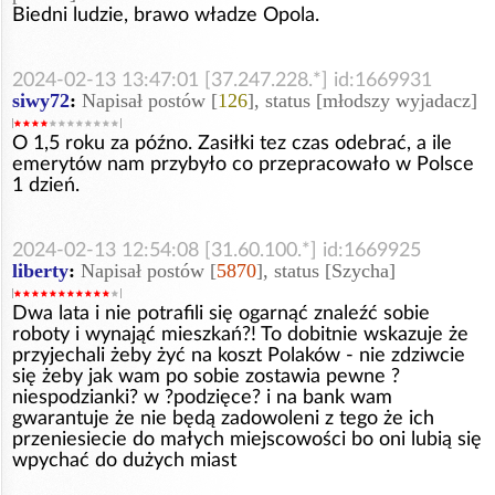
Biedni ludzie, brawo władze Opola.
2024-02-13 13:47:01 [37.247.228.*] id:1669931
siwy72
:
Napisał postów [
126
], status [młodszy wyjadacz]
O 1,5 roku za późno. Zasiłki tez czas odebrać, a ile
emerytów nam przybyło co przepracowało w Polsce
1 dzień.
2024-02-13 12:54:08 [31.60.100.*] id:1669925
liberty
:
Napisał postów [
5870
], status [Szycha]
Dwa lata i nie potrafili się ogarnąć znaleźć sobie
roboty i wynająć mieszkań?! To dobitnie wskazuje że
przyjechali żeby żyć na koszt Polaków - nie zdziwcie
się żeby jak wam po sobie zostawia pewne ?
niespodzianki? w ?podzięce? i na bank wam
gwarantuje że nie będą zadowoleni z tego że ich
przeniesiecie do małych miejscowości bo oni lubią się
wpychać do dużych miast