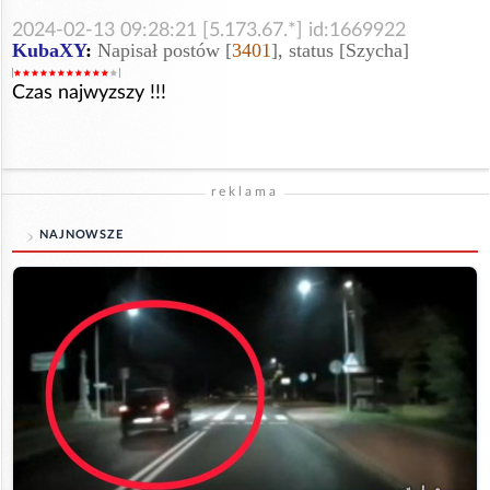
2024-02-13 09:28:21 [5.173.67.*] id:1669922
KubaXY
:
Napisał postów [
3401
], status [Szycha]
Czas najwyzszy !!!
reklama
NAJNOWSZE