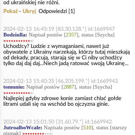
od ukraińskiej nie różni.
Pokaż
-
Ukryj
Odpowiedzi [1]
2024-02-13 16:45:19 [83.30.128.*] id:1669947
Bodziulla
:
Napisał postów [
2357
], status [Szycha]
Uchodźcy? Ludzie z wymaganiami, nawet już
obywatele z Ukrainy narzekają, którzy tutaj mieszkają
od dekady, pracują, starają się w Ci niby uchodźcy
tylko daj daj daj...Niech jadą ratować swoją Ukrainę...
2024-02-13 15:40:35 [46.205.199.*] id:1669943
tomuniu
:
Napisał postów [
2887
], status [Szycha]
Najlepiej gdyby zdrowe konie zamiast chlać gołde
litrami udali się na wschód bo ojczyzna ginie.
2024-02-13 15:01:50 [31.60.79.*] id:1669942
JutroalboWcale
:
Napisała postów [
510
], status [starszy
pismak]