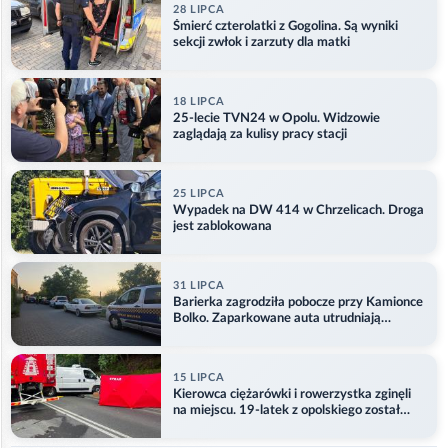
28 LIPCA
Śmierć czterolatki z Gogolina. Są wyniki
sekcji zwłok i zarzuty dla matki
18 LIPCA
25-lecie TVN24 w Opolu. Widzowie
zaglądają za kulisy pracy stacji
25 LIPCA
Wypadek na DW 414 w Chrzelicach. Droga
jest zablokowana
31 LIPCA
Barierka zagrodziła pobocze przy Kamionce
Bolko. Zaparkowane auta utrudniają
przejazd
15 LIPCA
Kierowca ciężarówki i rowerzystka zginęli
na miejscu. 19-latek z opolskiego został
ranny