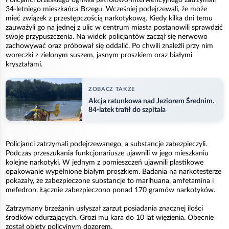
34-letniego mieszkańca Brzegu. Wcześniej podejrzewali, że może
mieć związek z przestępczością narkotykową. Kiedy kilka dni temu
zauważyli go na jednej z ulic w centrum miasta postanowili sprawdzić
swoje przypuszczenia. Na widok policjantów zaczął się nerwowo
zachowywać oraz próbował się oddalić. Po chwili znaleźli przy nim
woreczki z zielonym suszem, jasnym proszkiem oraz białymi
kryształami.
ZOBACZ TAKZE
Akcja ratunkowa nad Jeziorem Średnim.
84-latek trafił do szpitala
Policjanci zatrzymali podejrzewanego, a substancje zabezpieczyli.
Podczas przeszukania funkcjonariusze ujawnili w jego mieszkaniu
kolejne narkotyki. W jednym z pomieszczeń ujawnili plastikowe
opakowanie wypełnione białym proszkiem. Badania na narkotesterze
pokazały, że zabezpieczone substancje to marihuana, amfetamina i
mefedron. Łącznie zabezpieczono ponad 170 gramów narkotyków.
Zatrzymany brzeżanin usłyszał zarzut posiadania znacznej ilości
środków odurzających. Grozi mu kara do 10 lat więzienia. Obecnie
został objęty policyjnym dozorem.