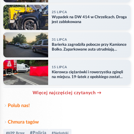
25 LIPCA
Wypadek na DW 414 w Chrzelicach. Droga
jest zablokowana
31 LIPCA
Barierka zagrodziła pobocze przy Kamionce
Bolko. Zaparkowane auta utrudniają
przejazd
15 LIPCA
Kierowca ciężarówki i rowerzystka zginęli
na miejscu. 19-latek z opolskiego został
ranny
Więcej najczęściej czytanych →
Polub nas!
Chmura tagów
#Policja
#KPP Brzeg
#Narkotyki