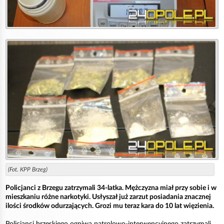
(Fot. KPP Brzeg)
Policjanci z Brzegu zatrzymali 34-latka. Mężczyzna miał przy sobie i w
mieszkaniu różne narkotyki. Usłyszał już zarzut posiadania znacznej
ilości środków odurzających. Grozi mu teraz kara do 10 lat więzienia.
Policjanci brzeskiego ogniwa patrolowo-interwencyjnego zatrzymali