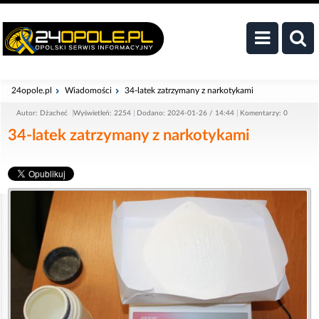
24opole.pl
Wiadomości
34-latek zatrzymany z narkotykami
Autor: Dżacheć
Wyświetleń: 2254
Dodano: 2024-01-26 / 14:44
Komentarzy: 0
34-latek zatrzymany z narkotykami