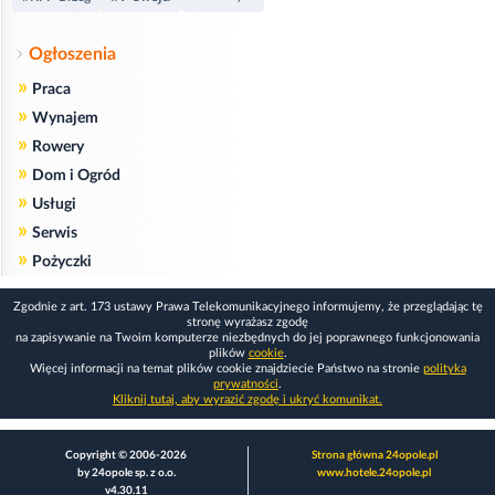
Ogłoszenia
»
Praca
»
Wynajem
»
Rowery
»
Dom i Ogród
»
Usługi
»
Serwis
»
Pożyczki
Zgodnie z art. 173 ustawy Prawa Telekomunikacyjnego informujemy, że przeglądając tę
stronę wyrażasz zgodę
na zapisywanie na Twoim komputerze niezbędnych do jej poprawnego funkcjonowania
plików
cookie
.
Więcej informacji na temat plików cookie znajdziecie Państwo na stronie
polityka
prywatności
.
Kliknij tutaj, aby wyrazić zgodę i ukryć komunikat.
Copyright © 2006-2026
Strona główna 24opole.pl
by 24opole sp. z o.o.
www.hotele.24opole.pl
v4.30.11