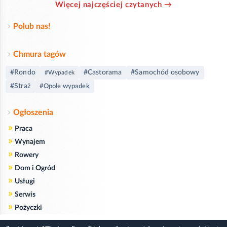
Więcej najczęściej czytanych →
Polub nas!
Chmura tagów
#Rondo
#Castorama
#Samochód osobowy
#Wypadek
#Straż
#Opole wypadek
Ogłoszenia
»
Praca
»
Wynajem
»
Rowery
»
Dom i Ogród
»
Usługi
»
Serwis
»
Pożyczki