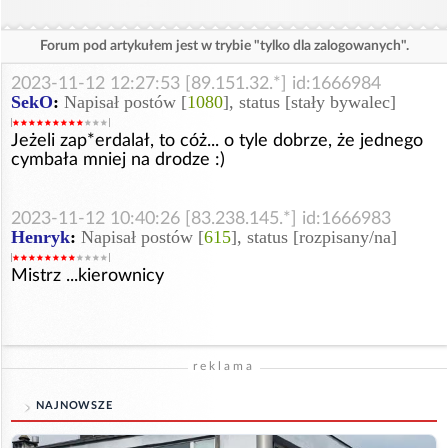
Forum pod artykułem jest w trybie "tylko dla zalogowanych".
2023-11-12 12:27:53 [89.151.32.*] id:1666984
SekO
:
Napisał postów [
1080
], status [stały bywalec]
Jeżeli zap*erdalał, to cóż... o tyle dobrze, że jednego
cymbała mniej na drodze :)
2023-11-12 10:40:26 [83.238.145.*] id:1666983
Henryk
:
Napisał postów [
615
], status [rozpisany/na]
Mistrz ...kierownicy
reklama
NAJNOWSZE