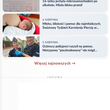
16-latka jechała mikrosamochodem po
alkoholu. Miała blisko promil
6 SIERPNIA
Mleko, bliskość i pomoc dla najmłodszych.
Światowy Tydzień Karmienia Piersią w
Opolu
5 SIERPNIA
Ozimscy policjanci ruszyli na pomoc.
Nietypowy "poszkodowany" nie mógł
odlecieć
Więcej najnowszych →
reklama