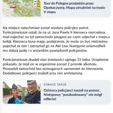
Tour de Pologne przejedzie przez
Opolszczyznę. Mapa utrudnień na trasie
V etapu
Na miejsce natychmiast został wysłany policyjny patrol.
Funkcjonariusze ustali, że na ul. Jana Pawła II kierowca mercedesa,
miał najechać na tył samochodu peugeot po czym odjechał z miejsca
kolizji. Kierowca busa mając podejrzenia, że może on być nietrzeźwy
pojechał za nim i zatrzymał go na Alei Lisa. Następnie uniemożliwił
mu dalszą jazdę i o wszystkim powiadomił policjantów.
Funkcjonariusze zbadali stan trzeźwości ujętego 31-latka. Urządzenie
pokazało, że miał on w organizmie ponad 2 promile alkoholu.
Prowadził samochód bez wymaganych uprawnień do kierowania.
Dodatkowo policjanci znaleźli przy nim amfetaminę.
ZOBACZ TAKZE
Ozimscy policjanci ruszyli na pomoc.
Nietypowy "poszkodowany" nie mógł
odlecieć