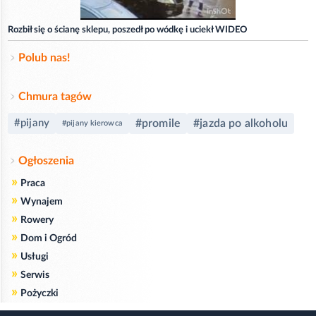
Rozbił się o ścianę sklepu, poszedł po wódkę i uciekł WIDEO
Polub nas!
Chmura tagów
#pijany
#promile
#jazda po alkoholu
#pijany kierowca
Ogłoszenia
»
Praca
»
Wynajem
»
Rowery
»
Dom i Ogród
»
Usługi
»
Serwis
»
Pożyczki