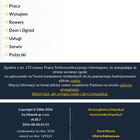
»
Praca
»
Wynajem
»
Rowery
»
Dom i Ogród
»
Usługi
»
Serwis
»
Pożyczki
Zgodnie z art. 173 ustawy Prawa Telekomunikacyjnego informujemy, że przeglądając tę
stronę wyrażasz zgodę
na zapisywanie na Twoim komputerze niezbędnych do jej poprawnego funkcjonowania
plików
cookie
.
Więcej informacji na temat plików cookie znajdziecie Państwo na stronie
polityka
prywatności
.
Kliknij tutaj, aby wyrazić zgodę i ukryć komunikat.
Copyright © 2006-2026
Strona główna 24opole.pl
by 24opole sp. z o.o.
www.hotele.24opole.pl
v4.30.7
2026-08-06 01:15
użytkownicy on-line: 3136
Panel Klienta
rekord on-line: 129224
Oferta Reklamowa