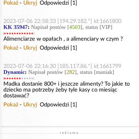
Pokaż
-
Ukryj
Odpowiedzi [1]
2023-07-06 22:58:33 [194.29.182.*] id:1661800
KK 35947
:
Napisał postów [
4503
], status [VIP]
Alimenciarze w opałach , a alimenciary w czym ?
Pokaż
-
Ukryj
Odpowiedzi [1]
2023-07-06 22:16:30 [185.117.86.*] id:1661799
Dynamic
:
Napisał postów [
282
], status [maniak]
Madka dostanie 800+ i jeszcze alimenty? To jakie to
dziecko ma potrzeby żeby tyle kasy co miesiąc
dostawać?
Pokaż
-
Ukryj
Odpowiedzi [1]
reklama