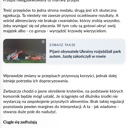
Przepis nieegzekwowany to martwy przepis
Treść przepisów to jedna strona medalu, drugą jest ich skuteczna
egzekucja. Ta niestety nie zawsze przynosi oczekiwane rezultaty. A
wśród alimenciarzy nie brakuje cwaniaków, którzy zrobią wszystko,
żeby wymigać się od płacenia. W tym celu są gotowi ukryć swój
majątek albo - co gorsza - wyrządzić krzywdę wierzycielom.
ZOBACZ TAKZE
Pijani obywatele Ukrainy rozjeżdżali park
autem. Jazdę zakończyli w rowie
Wprawdzie zmiany w przepisach przynoszą korzyści, jednak dalej
istnieje potrzeba ich doprecyzowania.
Zwłaszcza chodzi o jasne określenie kryteriów, na podstawie których
komornik będzie mógł ustalić, że ściągnięte od dłużnika środki nie
wystarczą na zaspokojenie przyszłych alimentów. Brak takiej regulacji
pozostawia pewien margines do interpretacji. A ta - jak wiadomo -
stwarza duże pole do nadużyć.
Ciągle się zadłużają