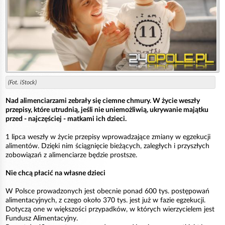
(Fot. iStock)
Nad alimenciarzami zebrały się ciemne chmury. W życie weszły
przepisy, które utrudnią, jeśli nie uniemożliwią, ukrywanie majątku
przed - najczęściej - matkami ich dzieci.
1 lipca weszły w życie przepisy wprowadzające zmiany w egzekucji
alimentów. Dzięki nim ściągnięcie bieżących, zaległych i przyszłych
zobowiązań z alimenciarze będzie prostsze.
Nie chcą płacić na własne dzieci
W Polsce prowadzonych jest obecnie ponad 600 tys. postępowań
alimentacyjnych, z czego około 370 tys. jest już w fazie egzekucji.
Dotyczą one w większości przypadków, w których wierzycielem jest
Fundusz Alimentacyjny.