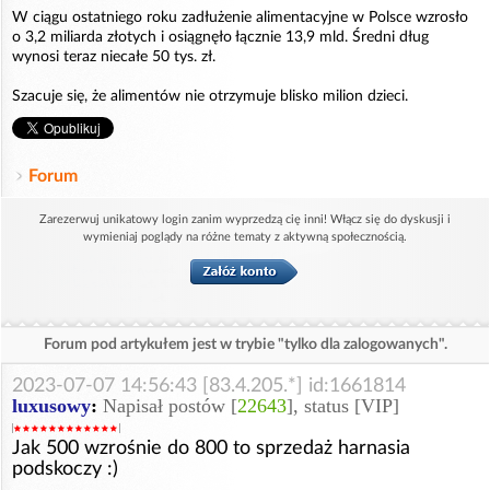
W ciągu ostatniego roku zadłużenie alimentacyjne w Polsce wzrosło
o 3,2 miliarda złotych i osiągnęło łącznie 13,9 mld. Średni dług
wynosi teraz niecałe 50 tys. zł.
Szacuje się, że alimentów nie otrzymuje blisko milion dzieci.
Forum
Zarezerwuj unikatowy login zanim wyprzedzą cię inni! Włącz się do dyskusji i
wymieniaj poglądy na różne tematy z aktywną społecznością.
Forum pod artykułem jest w trybie "tylko dla zalogowanych".
2023-07-07 14:56:43 [83.4.205.*] id:1661814
luxusowy
:
Napisał postów [
22643
], status [VIP]
Jak 500 wzrośnie do 800 to sprzedaż harnasia
podskoczy :)