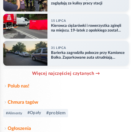
zaglądają za kulisy pracy stacji
15 LIPCA
Kierowca ciężarówki i rowerzystka zginęli
na miejscu. 19-latek z opolskiego został
ranny
31 LIPCA
Barierka zagrodziła pobocze przy Kamionce
Bolko. Zaparkowane auta utrudniają
przejazd
Więcej najczęściej czytanych →
Polub nas!
Chmura tagów
#problem
#Opały
#Alimenty
Ogłoszenia