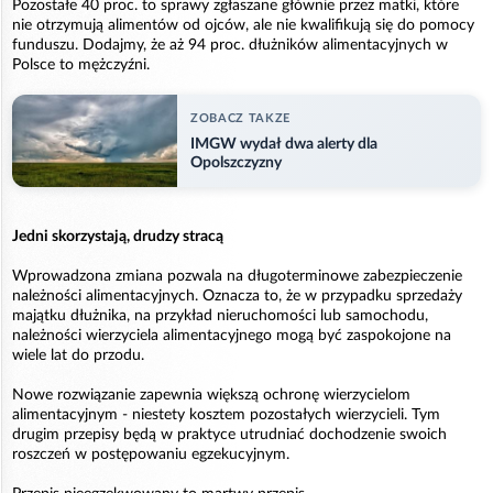
Pozostałe 40 proc. to sprawy zgłaszane głównie przez matki, które
nie otrzymują alimentów od ojców, ale nie kwalifikują się do pomocy
funduszu. Dodajmy, że aż 94 proc. dłużników alimentacyjnych w
Polsce to mężczyźni.
ZOBACZ TAKZE
IMGW wydał dwa alerty dla
Opolszczyzny
Jedni skorzystają, drudzy stracą
Wprowadzona zmiana pozwala na długoterminowe zabezpieczenie
należności alimentacyjnych. Oznacza to, że w przypadku sprzedaży
majątku dłużnika, na przykład nieruchomości lub samochodu,
należności wierzyciela alimentacyjnego mogą być zaspokojone na
wiele lat do przodu.
Nowe rozwiązanie zapewnia większą ochronę wierzycielom
alimentacyjnym - niestety kosztem pozostałych wierzycieli. Tym
drugim przepisy będą w praktyce utrudniać dochodzenie swoich
roszczeń w postępowaniu egzekucyjnym.