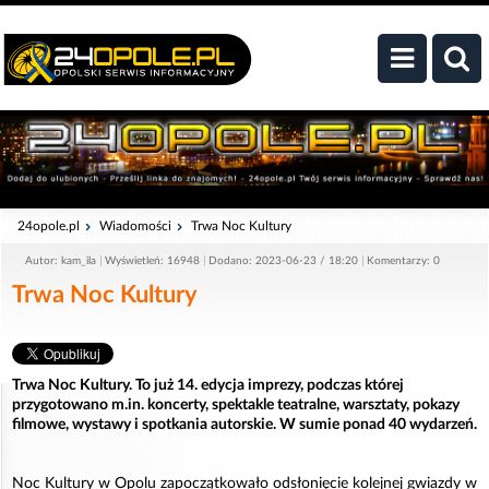
24opole.pl
Wiadomości
Trwa Noc Kultury
Autor: kam_ila
Wyświetleń: 16948
Dodano: 2023-06-23 / 18:20
Komentarzy: 0
Trwa Noc Kultury
Trwa Noc Kultury. To już 14. edycja imprezy, podczas której
przygotowano m.in. koncerty, spektakle teatralne, warsztaty, pokazy
filmowe, wystawy i spotkania autorskie. W sumie ponad 40 wydarzeń.
Noc Kultury w Opolu zapoczątkowało odsłonięcie kolejnej gwiazdy w