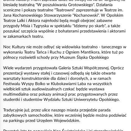
biesiadę teatralną "W poszukiwaniu Grotowskiego". Działania
sceniczne i pokazy teatralne "Teatrowni" zaprezentuje w Teatrze im.
Jana Kochanowskiego Stowarzyszenie "Kochanowski". W Opolskim
Teatrze Lalki i Aktora najmłodsi będą mogli obejrzeć zabawne
przygody Misia i Tygryska w spektaklu "Idziemy po skarb", a także
poszukać szczęścia wspólnie z bohaterami przedstawienia i aktorami
w zakamarkach teatru.
Noc Kultury nie może odbyć się widowiska teatralno - tanecznego w
wykonaniu Teatru Tańca i Ruchu z Ogniem Mantikora, które tuż po
północy rozświetli schody przy Muzeum Śląska Opolskiego
Wiele wydarzeń przygotowała Galeria Sztuki Współczesnej. Oprócz
prezentacji wystawy stałej i czasowej odbędą się także otwarte
warsztaty konstruktorskie dla dzieci i dorosłych, a w ramach
Festiwalu Wyspy Bolko w Klubokawiarni Laba na wszystkich
wielbicieli sztuk audiowizualnych czekać będzie wystawa
multimedialna oraz pokazy animacji prac przygotowanych przez
studentki i studentów Wydziału Sztuki Uniwersytetu Opolskiego.
Tradycyjnie już, przez ulice naszego miasta przejedzie parada
zabytkowych samochodów, które wcześniej będzie można podziwiać
na parkingu przed Urzędem Wojewódzkim.