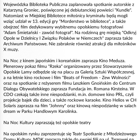
Wojewódzka Biblioteka Publiczna zaplanowała spotkanie autorskie z
Katarzyną Groniec, poświęcone jej debiutanckiej powieści "Kundle".
Natomiast w Miejskiej Bibliotece miłośnicy kryminału będą mogli
wziąć udział w 13. edycji gry "Morderstwo w bibliotece", a także
obejrzeć film dedykowany wybitnemu opolskiemu fotografowi
"Adam Śmietański - zawód fotograf". Na rodzinną grę miejską "Odkryj
Opole w Dzielnicy I Związku Polaków w Niemczech" zaprasza także
Archiwum Państwowe. Nie zabraknie również atrakcji dla miłośników
X muzy.
Na Noc z kinem japońskim i koreańskim zaprasza Kino Meduza.
Plenerowy pokaz filmu "Rzeka" organizowany przez Stowarzyszenie
Opolskie Lamy odbędzie się na placu za Galerią Sztuki Współczesnej,
a na letnie kino rockowe i film "Beats of Freedom - Zew Wolności"
oraz na spotkanie z reżyserem filmu Leszkiem Gnoińskim do Centrum
Dialogu Obywatelskiego zaprasza Fundacja im. Romana Kirsteina. W
CDO czekają także inne niespodzianki, m.in. domowe kino PRL, czyli
projekcje bajek dla dzieci, a także rockowe karaoke. Kino Helios w CH
Solaris zaprasza na film "Johnny" oraz kinową niespodziankę w salach
dream w Parku Handlowym Karolinka.
Na Noc Kultury zapraszają też opolskie teatry
Na opolskim rynku zaprezentuje się Teatr Spotkanie z Młodzieżowego
Domu Kultury. MDK zaprasza także do swojej filii na ul. Targowej na