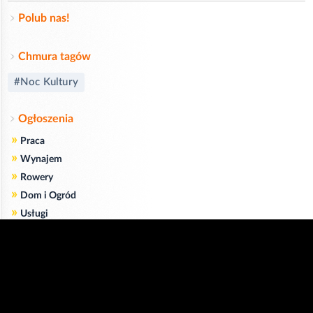
Polub nas!
Chmura tagów
#Noc Kultury
Ogłoszenia
»
Praca
»
Wynajem
»
Rowery
»
Dom i Ogród
»
Usługi
»
Serwis
»
Pożyczki
Zgodnie z art. 173 ustawy Prawa Telekomunikacyjnego informujemy, że przeglądając tę
stronę wyrażasz zgodę
na zapisywanie na Twoim komputerze niezbędnych do jej poprawnego funkcjonowania
plików
cookie
.