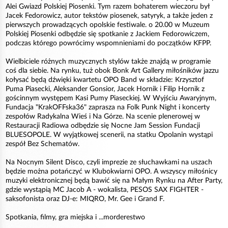
Alei Gwiazd Polskiej Piosenki. Tym razem bohaterem wieczoru był
Jacek Fedorowicz, autor tekstów piosenek, satyryk, a także jeden z
pierwszych prowadzących opolskie festiwale. o 20.00 w Muzeum
Polskiej Piosenki odbędzie się spotkanie z Jackiem Fedorowiczem,
podczas którego powrócimy wspomnieniami do początków KFPP.
Wielbiciele różnych muzycznych stylów także znajdą w programie
coś dla siebie. Na rynku, tuż obok Bonk Art Gallery miłośników jazzu
kołysać będą dźwięki kwartetu OPO Band w składzie: Krzysztof
Puma Piasecki, Aleksander Gonsior, Jacek Hornik i Filip Hornik z
gościnnym występem Kasi Pumy Piaseckiej. W Wyjściu Awaryjnym,
Fundacja "KrakOFFska36" zaprasza na Folk Punk Night i koncerty
zespołów Radykalna Wieś i Na Górze. Na scenie plenerowej w
Restauracji Radiowa odbędzie się Nocne Jam Session Fundacji
BLUESOPOLE. W wyjątkowej scenerii, na statku Opolanin wystąpi
zespół Bez Schematów.
Na Nocnym Silent Disco, czyli imprezie ze słuchawkami na uszach
będzie można potańczyć w Klubokwiarni OPO. A wszyscy miłośnicy
muzyki elektronicznej będą bawić się na Małym Rynku na After Party,
gdzie wystąpią MC Jacob A - wokalista, PESOS SAX FIGHTER -
saksofonista oraz DJ-e: MIQRO, Mr. Gee i Grand F.
Spotkania, filmy, gra miejska i ...morderestwo