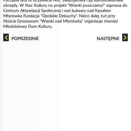
Początek lata to oczywiście Noc Świętojańska i jej starosłowiańskie
obrzędy. W Noc Kultury na projekt "Wianki puszczamy!" zaprasza do
Centrum Aktywizacji Społecznej i nad bulwary nad Kanałem
Młynówka Fundacja "Opolskie Dziouchy". Nieco dalej, tuż przy
Moście Groszowym "Wianki nad Młynówką" organizuje również
Młodzieżowy Dom Kultury.
POPRZEDNIE
NASTĘPNE