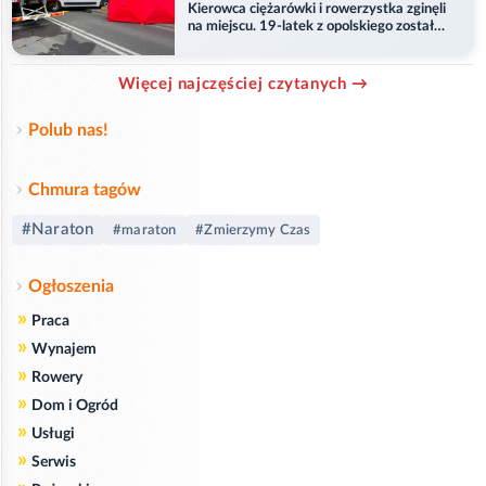
Kierowca ciężarówki i rowerzystka zginęli
na miejscu. 19-latek z opolskiego został
ranny
Więcej najczęściej czytanych →
Polub nas!
Chmura tagów
#Naraton
#maraton
#Zmierzymy Czas
Ogłoszenia
»
Praca
»
Wynajem
»
Rowery
»
Dom i Ogród
»
Usługi
»
Serwis