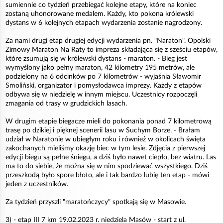
sumiennie co tydzień przebiegać kolejne etapy, które na koniec
zostaną uhonorowane medalem. Każdy, kto pokona królewski
dystans w 6 kolejnych etapach wydarzenia zostanie nagrodzony.
Za nami drugi etap drugiej edycji wydarzenia pn. "Naraton". Opolski
Zimowy Maraton Na Raty to impreza składająca się z sześciu etapów,
które zsumują się w królewski dystans - maraton. - Bieg jest
wymyślony jako pełny maraton, 42 kilometry 195 metrów, ale
podzielony na 6 odcinków po 7 kilometrów - wyjaśnia Sławomir
Smoliński, organizator i pomysłodawca imprezy. Każdy z etapów
odbywa się w niedzielę w innym miejscu. Uczestnicy rozpoczęli
zmagania od trasy w grudzickich lasach.
W drugim etapie biegacze mieli do pokonania ponad 7 kilometrową
trasę po dzikiej i pięknej scenerii lasu w Suchym Borze. - Brałam
udział w Naratonie w ubiegłym roku i również w okolicach święta
zakochanych mieliśmy okazję biec w tym lesie. Zdjęcia z pierwszej
edycji biegu są pełne śniegu, a dziś było nawet ciepło, bez wiatru. Las
ma to do siebie, że można się w nim spodziewać wszystkiego. Dziś
przeszkodą było spore błoto, ale i tak bardzo lubię ten etap - mówi
jeden z uczestników.
Za tydzień przyszli "maratończycy" spotkają się w Masowie.
3) - etap III 7 km 19.02.2023 r. niedziela Masów - start z ul.