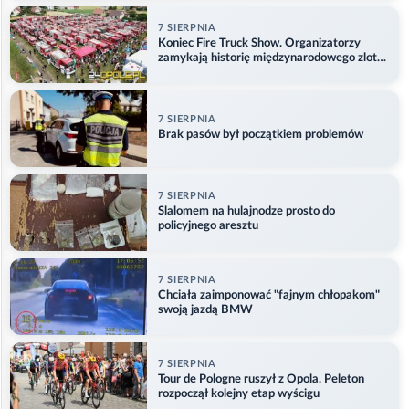
7 SIERPNIA
Koniec Fire Truck Show. Organizatorzy
zamykają historię międzynarodowego zlotu
w Główczycach
7 SIERPNIA
Brak pasów był początkiem problemów
7 SIERPNIA
Slalomem na hulajnodze prosto do
policyjnego aresztu
7 SIERPNIA
Chciała zaimponować "fajnym chłopakom"
swoją jazdą BMW
7 SIERPNIA
Tour de Pologne ruszył z Opola. Peleton
rozpoczął kolejny etap wyścigu