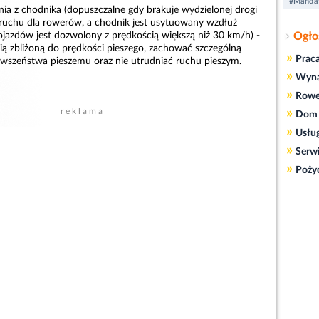
#Manda
nia z chodnika (dopuszczalne gdy brakuje wydzielonej drogi
ruchu dla rowerów, a chodnik jest usytuowany wzdłuż
pojazdów jest dozwolony z prędkością większą niż 30 km/h) -
Ogło
ią zbliżoną do prędkości pieszego, zachować szczególną
»
Prac
erwszeństwa pieszemu oraz nie utrudniać ruchu pieszym.
»
Wyn
»
Rowe
»
reklama
Dom 
»
Usłu
»
Serw
»
Poży