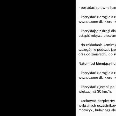
- posiadać sprawne ham
- korzystać z drogi dla
wyznaczone dla kierunku
- korzystając z drogi d
ustąpić miejsca pieszym
- do zakładania kamiz
szczególnie podczas ja
oraz od zmierzchu do ś
Natomiast kierujący hu
- korzystać z drogi dla
wyznaczone dla kierunku
- korzystać z jezdni, p
większą niż 30 km/h;
- zachować bezpieczny 
wybranych uczestników
motocykl, hulajnoga el