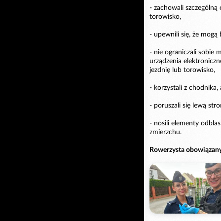
- zachowali szczególną 
torowisko,
- upewnili się, że mogą 
- nie ograniczali sobie 
urządzenia elektroniczn
jezdnię lub torowisko,
- korzystali z chodnika
- poruszali się lewą stro
- nosili elementy odb
zmierzchu.
Rowerzysta obowiązany 