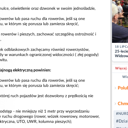
ulce, oświetlenie oraz dzwonek w swoim jednośladzie,
 rowerów lub pasa ruchu dla rowerów, jeśli są one
, w którym się porusza lub zamierza skręcić,
la rowerów i pieszych, zachować szczególną ostrożność i
,
18 LIPC
elek odblaskowych zachęcamy również rowerzystów,
25-leci
zdy w warunkach ograniczonej widoczności ( złej pogody)
Widzowi
witu.
pracy st
Więcej 
lajnogą elektryczną powinien:
Wię
 rowerów lub pasa ruchu dla rowerów, jeśli są one
, w którym się porusza lub zamierza skręcić;
Polu
o której ruch pojazdów jest dozwolony z prędkością nie
Chmu
odstęp - nie mniejszy niż 1 metr przy wyprzedzaniu
#NUR
 ruchu drogowego (rower, wózek rowerowy, motorower,
#Dzia
ektryczna, UTO, UWR, kolumna pieszych);