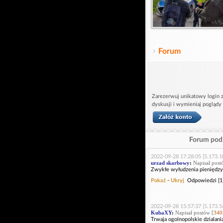
Forum
Zarezerwuj unikatowy login z
dyskusji i wymieniaj poglądy
Forum pod 
2022-09-28 17:28:05 [5.173.1
urzad skarbowy
:
Napisał post
Zwykłe wyłudzenia pieniędz
Pokaż
-
Ukryj
Odpowiedzi [1
2022-09-28 15:57:37 [5.173.5
KubaXY
:
Napisał postów [
340
Trwaja ogolnopolskie dzialan