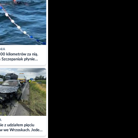
NIA
00 kilometrów za nią.
a Szczepaniak płynie
łtyk dla Piotra.
zacja
A
ie z udziałem pięciu
w we Wrzoskach. Jeden
wców zabrany w