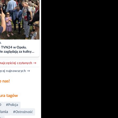
A
e TVN24 w Opolu.
e zaglądają za kulisy
acji
najczęściej czytanych →
cej najnowszych →
b nas!
ra tagów
D
#Policja
łania
#Ostrożność