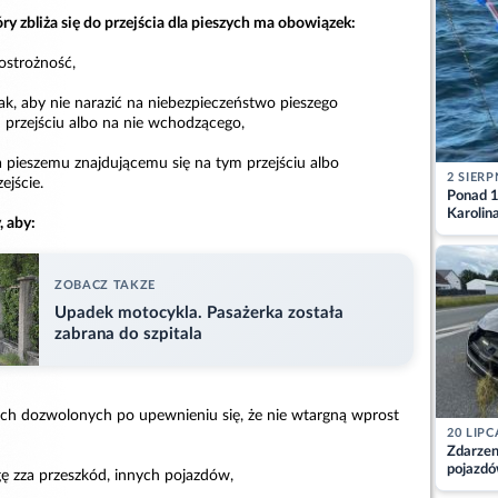
ry zbliża się do przejścia dla pieszych ma obowiązek:
ostrożność,
ak, aby nie narazić na niebezpieczeństwo pieszego
 przejściu albo na nie wchodzącego,
a pieszemu znajdującemu się na tym przejściu albo
2 SIERP
jście.
Ponad 1
Karolin
 aby:
przez Ba
Aktuali
ZOBACZ TAKZE
Upadek motocykla. Pasażerka została
zabrana do szpitala
cach dozwolonych po upewnieniu się, że nie wtargną wprost
20 LIPC
Zdarzen
pojazdó
gę zza przeszkód, innych pojazdów,
z kiero