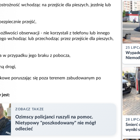
kajdank
ostrożność wchodząc na przejście dla pieszych, jezdnię lub
bezpiecznie przejść,
możliwości obserwacji - nie korzystali z telefonu lub innego
ego wchodząc lub przechodząc przez przejście dla pieszych,
25 LIPC
Wypadek
, a w przypadku jego braku z pobocza,
Niemodl
osoby w
ną drogi,
laskowe poruszając się poza terenem zabudowanym po
jest:
ZOBACZ TAKZE
Ozimscy policjanci ruszyli na pomoc.
28 LIPC
Nietypowy "poszkodowany" nie mógł
Śmierć c
odlecieć
wyniki s
matki