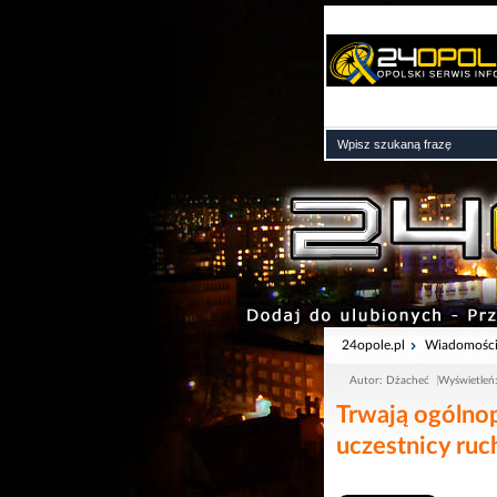
24opole.pl
Wiadomośc
Autor: Dżacheć
Wyświetleń
Trwają ogólnop
uczestnicy ru