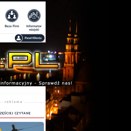
Baza Firm
Informator
miejski
reklama
ZĘŚCIEJ CZYTANE