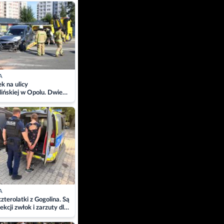
ach
A
 na ulicy
ińskiej w Opolu. Dwie
 szpitalu
A
zterolatki z Gogolina. Są
ekcji zwłok i zarzuty dla