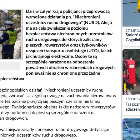
Dziś w całym kraju policjanci przeprowadzą
wzmożone działania pn. "Niechronieni
uczestnicy ruchu drogowego" (NURD). Akcja
ma na celu zwiększenie poziomu
27 LIPC
bezpieczeństwa niechronionych uczestników
Śmierć 
ruchu drogowego, do których zaliczamy
Gogolini
matkę
pieszych, rowerzystów oraz użytkowników
urządzeń transportu osobistego (UTO), takich
jak hulajnogi elektryczne. Osoby te są
szczególnie narażone na odnoszenie
poważnych obrażeń w zdarzeniach drogowych,
ponieważ nie są chronione przez żadne
pieczeństwa.
gólnopolskich działań "Niechronieni uczestnicy ruchu
 będą zwracać szczególną uwagę na zachowania kierowców w
15 LIPC
le też bacznie przyjrzą się pieszym czy sami nie łamią
Tragicz
wego. Funkcjonariusze obejmą także nadzorem rowerzystów
zdarzen
rzy podobnie jak piesi są szczególnie narażeni na
zeń drogowych.
ażniejsze zasady i przepisy ruchu drogowego dotyczące
onionych uczestników ruchu drogowego.