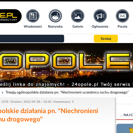
Wiadomości
Rozrywka
Galerie
Ogłoszenia
Poczta
Szukaj
i
Trwają ogólnopolskie działania pn. "Niechronieni uczestnicy ruchu drogowego"
: 1370
Dodano: 2022-09-28 / 10:20
Komentarzy: 3
olskie działania pn. "Niechronieni
NAJC
chu drogowego"