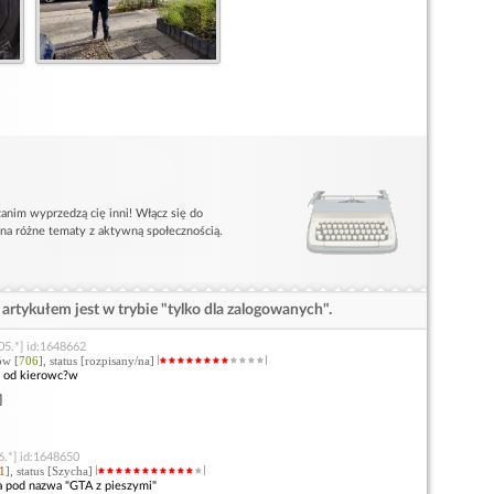
anim wyprzedzą cię inni! Włącz się do
 na różne tematy z aktywną społecznością.
artykułem jest w trybie "tylko dla zalogowanych".
05.*] id:1648662
ów [
706
], status [rozpisany/na]
y od kierowc?w
]
6.*] id:1648650
1
], status [Szycha]
ia pod nazwa "GTA z pieszymi"