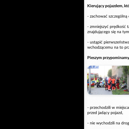
Kierujący pojazdem, któ
- zachować szczególną 
- zmniejszyć prędkość t
znajdującego się na tym
- ustąpić pierwszeństw
wchodzącemu na to prze
Pieszym przypominamy,
- przechodzili w miejs
przed jadący pojazd,
- nie wychodzili na dro