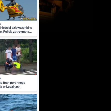
A
4-letniej dziewczynki w
e. Policja zatrzymała
A
ny finał porannego
ia w Lędzinach