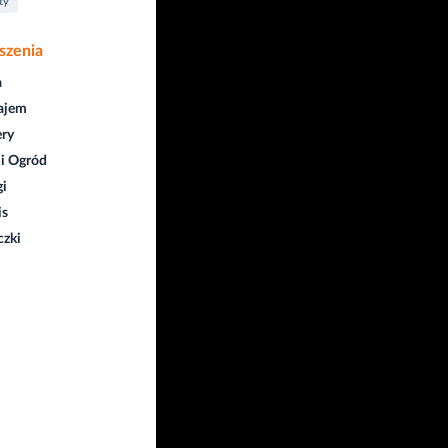
ty
szenia
a
ajem
ry
i Ogród
gi
is
czki