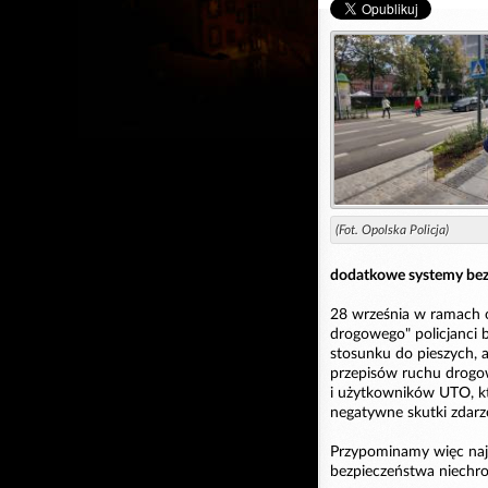
(Fot. Opolska Policja)
dodatkowe systemy bez
28 września w ramach o
drogowego" policjanci
stosunku do pieszych, a
przepisów ruchu drogo
i użytkowników UTO, któ
negatywne skutki zdar
Przypominamy więc najw
bezpieczeństwa niechr