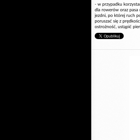
- w przypadku korzysta
dla rowerów oraz pasa 
jezdni, po której ruch 
poruszać się z prędkośc
ostrożność, ustąpić pi