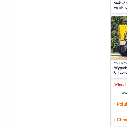
Śmierć c
wyniki s
matki
25 LIPC
Wypade
Chrzelic
zablok
Więcej 
Wię
Polu
Chmu