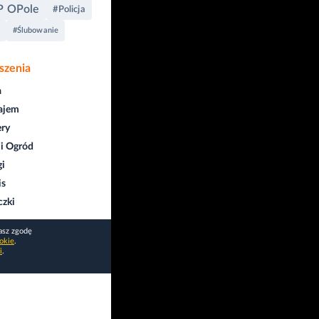
 OPole
#Policja
#Ślubowanie
szenia
a
ajem
ry
i Ogród
gi
is
czki
asz zgodę
okie
.
i
.