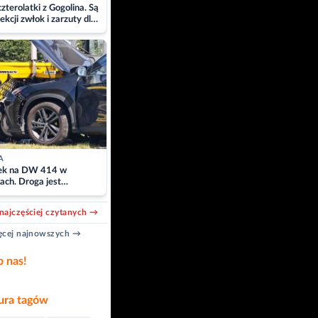
zterolatki z Gogolina. Są
ekcji zwłok i zarzuty dla
A
k na DW 414 w
ach. Droga jest
owana
najczęściej czytanych →
cej najnowszych →
b nas!
ra tagów