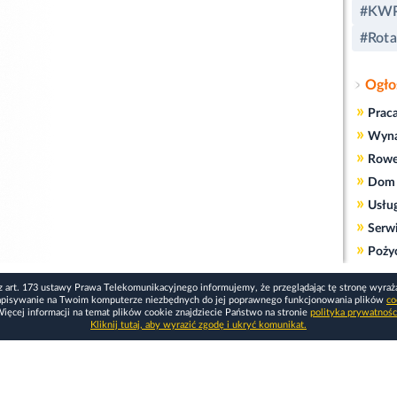
#KWP
#Rota
Ogło
»
Prac
»
Wyn
»
Rowe
»
Dom 
»
Usłu
»
Serw
»
Poży
z art. 173 ustawy Prawa Telekomunikacyjnego informujemy, że przeglądając tę stronę wyraż
apisywanie na Twoim komputerze niezbędnych do jej poprawnego funkcjonowania plików
co
ięcej informacji na temat plików cookie znajdziecie Państwo na stronie
polityka prywatnośc
Kliknij tutaj, aby wyrazić zgodę i ukryć komunikat.