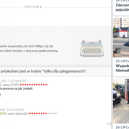
20 LIPC
Zdarzen
reklama
pojazdó
z kiero
kajdank
anim wyprzedzą cię inni! Włącz się do
 na różne tematy z aktywną społecznością.
25 LIPC
Wypadek
Niemodl
artykułem jest w trybie "tylko dla zalogowanych".
osoby w
.205.*] id:1644932
], status [VIP]
 prezesa są jak znalazł.
]
148.*] id:1644945
459
], status [pismak]
[-5]
28 LIPC