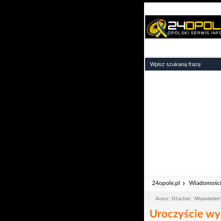
24opole.pl
Wiadomośc
Autor: Dżacheć
Wyświetleń
Uroczyście wy