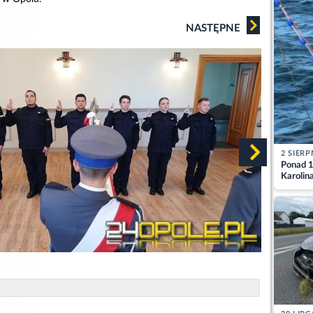
NASTĘPNE
2 SIERP
Ponad 1
Karolin
przez Ba
Aktuali