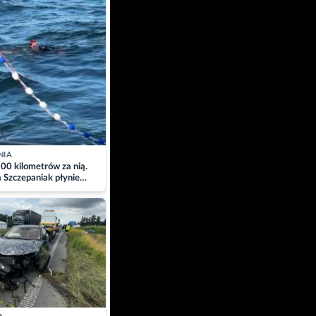
NIA
00 kilometrów za nią.
a Szczepaniak płynie
łtyk dla Piotra.
zacja