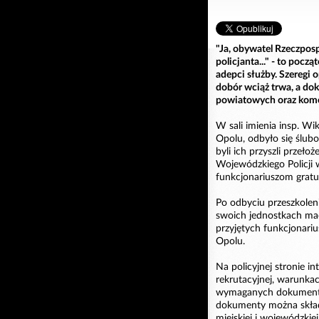
"Ja, obywatel Rzeczpo
policjanta..." - to poc
adepci służby. Szeregi op
dobór wciąż trwa, a d
powiatowych oraz komen
W sali imienia insp. W
Opolu, odbyło się ślub
byli ich przyszli przeł
Wojewódzkiego Policji 
funkcjonariuszom gratul
Po odbyciu przeszkolen
swoich jednostkach mac
przyjętych funkcjonari
Opolu.
Na policyjnej stronie i
rekrutacyjnej, warunkach
wymaganych dokumentac
dokumenty można skład
miejskiej i wojewódzkie