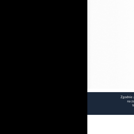
Zgodnie 
na z
W