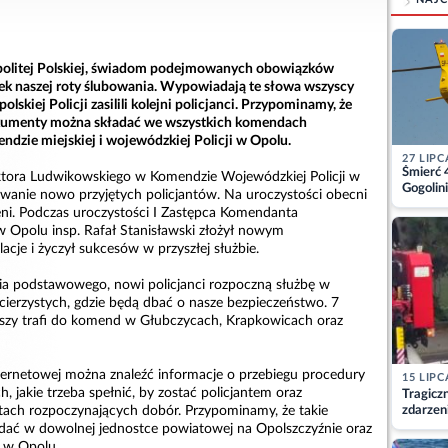
spolitej Polskiej, świadom podejmowanych obowiązków
zątek naszej roty ślubowania. Wypowiadają te słowa wszyscy
olskiej Policji zasilili kolejni policjanci. Przypominamy, że
okumenty można składać we wszystkich komendach
dzie miejskiej i wojewódzkiej Policji w Opolu.
27 LIPC
Śmierć 
iktora Ludwikowskiego w Komendzie Wojewódzkiej Policji w
Gogolini
owanie nowo przyjętych policjantów. Na uroczystości obecni
matkę
ożeni. Podczas uroczystości I Zastępca Komendanta
w Opolu insp. Rafał Stanisławski złożył nowym
acje i życzył sukcesów w przyszłej służbie.
ia podstawowego, nowi policjanci rozpoczną służbę w
ierzystych, gdzie będą dbać o nasze bezpieczeństwo. 7
uszy trafi do komend w Głubczycach, Krapkowicach oraz
nternetowej można znaleźć informacje o przebiegu procedury
15 LIPC
, jakie trzeba spełnić, by zostać policjantem oraz
Tragicz
zdarzen
h rozpoczynających dobór. Przypominamy, że takie
ać w dowolnej jednostce powiatowej na Opolszczyźnie oraz
j w Opolu.