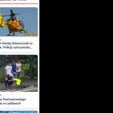
A
4-letniej dziewczynki w
e. Policja zatrzymała
A
ny finał porannego
ia w Lędzinach