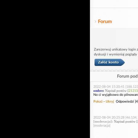
Forum
Zarezerwuj unikatowy login z
dyskusji i wymieniaj poglądy
Forum pod 
2022-08-04 15:20:41 [188.123
ombre
:
Napisał postów [
21215
No ci wyjątkowo do pilnowania
Pokaż
-
Ukryj
Odpowiedzi [4
2022-08-04 20:25:28 [46.134.
[moderacja]:
Napisał postów [
[moderacja]