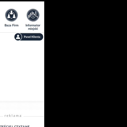
Baza Firm
Informator
miejski
reklama
ZĘŚCIEJ CZYTANE