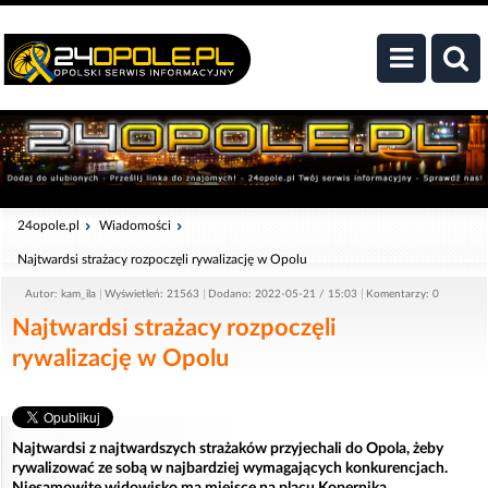
24opole.pl
Wiadomości
Najtwardsi strażacy rozpoczęli rywalizację w Opolu
Autor: kam_ila
Wyświetleń: 21563
Dodano: 2022-05-21 / 15:03
Komentarzy: 0
Najtwardsi strażacy rozpoczęli
rywalizację w Opolu
Najtwardsi z najtwardszych strażaków przyjechali do Opola, żeby
rywalizować ze sobą w najbardziej wymagających konkurencjach.
Niesamowite widowisko ma miejsce na placu Kopernika.