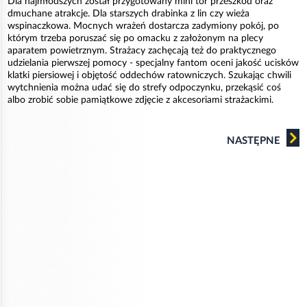
Dla najmłodszych został przygotowany mini tor przeszkód oraz
dmuchane atrakcje. Dla starszych drabinka z lin czy wieża
wspinaczkowa. Mocnych wrażeń dostarcza zadymiony pokój, po
którym trzeba poruszać się po omacku z założonym na plecy
aparatem powietrznym. Strażacy zachęcają też do praktycznego
udzielania pierwszej pomocy - specjalny fantom oceni jakość ucisków
klatki piersiowej i objętość oddechów ratowniczych. Szukając chwili
wytchnienia można udać się do strefy odpoczynku, przekąsić coś
albo zrobić sobie pamiątkowe zdjęcie z akcesoriami strażackimi.
NASTĘPNE