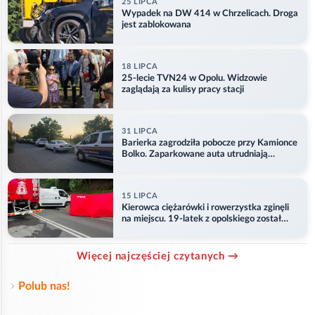
25 LIPCA
Wypadek na DW 414 w Chrzelicach. Droga
jest zablokowana
18 LIPCA
25-lecie TVN24 w Opolu. Widzowie
zaglądają za kulisy pracy stacji
31 LIPCA
Barierka zagrodziła pobocze przy Kamionce
Bolko. Zaparkowane auta utrudniają
przejazd
15 LIPCA
Kierowca ciężarówki i rowerzystka zginęli
na miejscu. 19-latek z opolskiego został
ranny
Więcej najczęściej czytanych →
Polub nas!