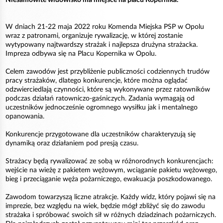
W dniach 21-22 maja 2022 roku Komenda Miejska PSP w Opolu
wraz z patronami, organizuje rywalizację, w której zostanie
wytypowany najtwardszy strażak i najlepsza drużyna strażacka.
Impreza odbywa się na Placu Kopernika w Opolu.
Celem zawodów jest przybliżenie publiczności codziennych trudów
pracy strażaków, dlatego konkurencje, które można oglądać
odzwierciedlają czynności, które są wykonywane przez ratowników
podczas działań ratowniczo-gaśniczych. Zadania wymagają od
uczestników jednocześnie ogromnego wysiłku jak i mentalnego
opanowania.
Konkurencje przygotowane dla uczestników charakteryzują się
dynamiką oraz działaniem pod presją czasu.
Strażacy będą rywalizować ze sobą w różnorodnych konkurencjach:
wejście na wieżę z pakietem wężowym, wciąganie pakietu wężowego,
bieg i przeciąganie węża pożarniczego, ewakuacja poszkodowanego.
Zawodom towarzyszą liczne atrakcje. Każdy widz, który pojawi się na
imprezie, bez względu na wiek, będzie mógł zbliżyć się do zawodu
strażaka i spróbować swoich sił w różnych dziadzinach pożarniczych.