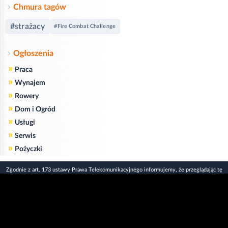
Chmura tagów
#strażacy
#Fire Combat Challenge
Ogłoszenia
»
Praca
»
Wynajem
»
Rowery
»
Dom i Ogród
»
Usługi
»
Serwis
»
Pożyczki
Zgodnie z art. 173 ustawy Prawa Telekomunikacyjnego informujemy, że przeglądając tę
stronę wyrażasz zgodę
na zapisywanie na Twoim komputerze niezbędnych do jej poprawnego funkcjonowania
plików
cookie
.
Więcej informacji na temat plików cookie znajdziecie Państwo na stronie
polityka
prywatności
.
Kliknij tutaj, aby wyrazić zgodę i ukryć komunikat.