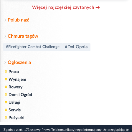
Więcej najczęściej czytanych →
Polub nas!
Chmura tagów
#Dni Opola
#Firefighter Combat Challenge
Ogłoszenia
»
Praca
»
Wynajem
»
Rowery
»
Dom i Ogród
»
Usługi
»
Serwis
»
Pożyczki
Zgodnie z art. 173 ustawy Prawa Telekomunikacyjnego informujemy, że przeglądając tę