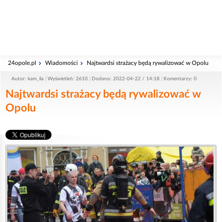
24opole.pl
Wiadomości
Najtwardsi strażacy będą rywalizować w Opolu
Autor: kam_ila
Wyświetleń: 2610
Dodano: 2022-04-22 / 14:18
Komentarzy: 0
Najtwardsi strażacy będą rywalizować w
Opolu