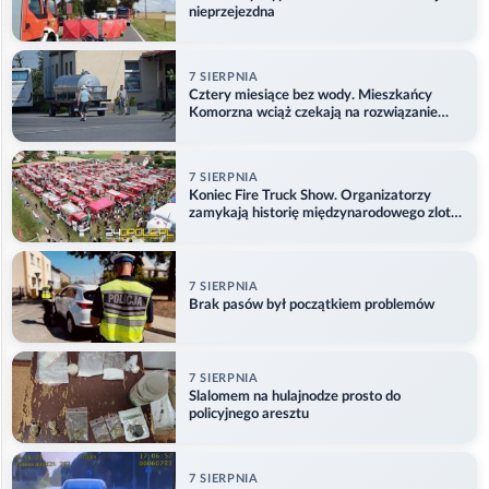
nieprzejezdna
7 SIERPNIA
Cztery miesiące bez wody. Mieszkańcy
Komorzna wciąż czekają na rozwiązanie
problemu
7 SIERPNIA
Koniec Fire Truck Show. Organizatorzy
zamykają historię międzynarodowego zlotu
w Główczycach
7 SIERPNIA
Brak pasów był początkiem problemów
7 SIERPNIA
Slalomem na hulajnodze prosto do
policyjnego aresztu
7 SIERPNIA