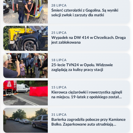
28 LIPCA
Śmierć czterolatki z Gogolina. Są wyniki
sekcji zwłok i zarzuty dla matki
25 LIPCA
Wypadek na DW 414 w Chrzelicach. Droga
jest zablokowana
18 LIPCA
25-lecie TVN24 w Opolu. Widzowie
zaglądają za kulisy pracy stacji
15 LIPCA
Kierowca ciężarówki i rowerzystka zginęli
na miejscu. 19-latek z opolskiego został
ranny
31 LIPCA
Barierka zagrodziła pobocze przy Kamionce
Bolko. Zaparkowane auta utrudniają
przejazd