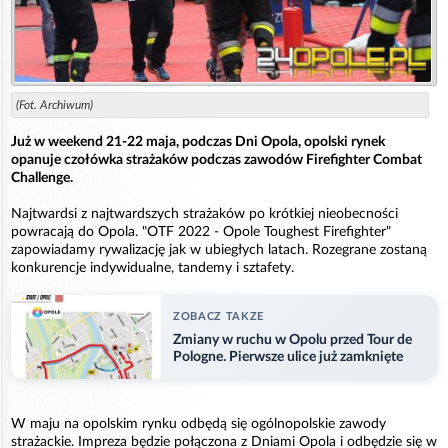
(Fot. Archiwum)
Już w weekend 21-22 maja, podczas Dni Opola, opolski rynek
opanuje czołówka strażaków podczas zawodów Firefighter Combat
Challenge.
Najtwardsi z najtwardszych strażaków po krótkiej nieobecności
powracają do Opola. "OTF 2022 - Opole Toughest Firefighter"
zapowiadamy rywalizację jak w ubiegłych latach. Rozegrane zostaną
konkurencje indywidualne, tandemy i sztafety.
ZOBACZ TAKZE
Zmiany w ruchu w Opolu przed Tour de
Pologne. Pierwsze ulice już zamknięte
W maju na opolskim rynku odbędą się ogólnopolskie zawody
strażackie. Impreza będzie połączona z Dniami Opola i odbędzie się w