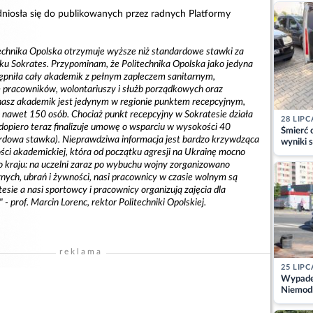
kajdank
dniosła się do publikowanych przez radnych Platformy
technika Opolska otrzymuje wyższe niż standardowe stawki za
ku Sokrates. Przypominam, że Politechnika Opolska jako jedyna
tępniła cały akademik z pełnym zapleczem sanitarnym,
pracowników, wolontariuszy i służb porządkowych oraz
nasz akademik jest jedynym w regionie punktem recepcyjnym,
ię nawet 150 osób. Chociaż punkt recepcyjny w Sokratesie działa
28 LIPC
 dopiero teraz finalizuje umowę o wsparciu w wysokości 40
Śmierć c
ardowa stawka). Nieprawdziwa informacja jest bardzo krzywdząca
wyniki s
ości akademickiej, która od początku agresji na Ukrainę mocno
matki
 kraju: na uczelni zaraz po wybuchu wojny zorganizowano
znych, ubrań i żywności, nasi pracownicy w czasie wolnym są
sie a nasi sportowcy i pracownicy organizują zajęcia dla
- prof. Marcin Lorenc, rektor Politechniki Opolskiej.
reklama
25 LIPC
Wypadek
Niemodl
osoby w