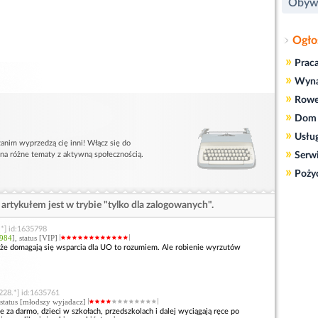
Obyw
Ogło
»
Prac
»
Wyn
»
Rowe
»
Dom 
»
Usłu
anim wyprzedzą cię inni! Włącz się do
»
 na różne tematy z aktywną społecznością.
Serw
»
Poży
artykułem jest w trybie "tylko dla zalogowanych".
.*] id:1635798
984
], status [VIP]
 że domagają się wsparcia dla UO to rozumiem. Ale robienie wyrzutów
228.*] id:1635761
 status [młodszy wyjadacz]
e za darmo, dzieci w szkołach, przedszkolach i dalej wyciągają ręce po