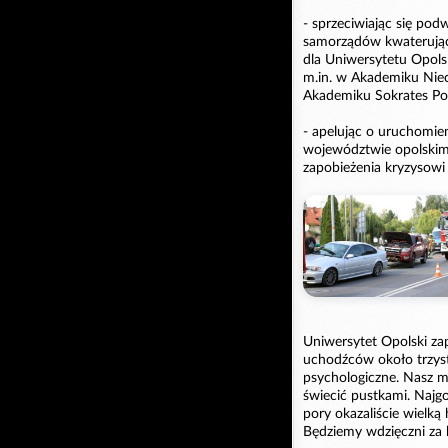
- sprzeciwiając się p
samorządów kwaterując
dla Uniwersytetu Opol
m.in. w Akademiku Niec
Akademiku Sokrates Pol
- apelując o uruchomien
województwie opolskim
zapobieżenia kryzysow
Uniwersytet Opolski za
uchodźców około trzyst
psychologiczne. Nasz m
świecić pustkami. Najgo
pory okazaliście wielką
Będziemy wdzięczni za 