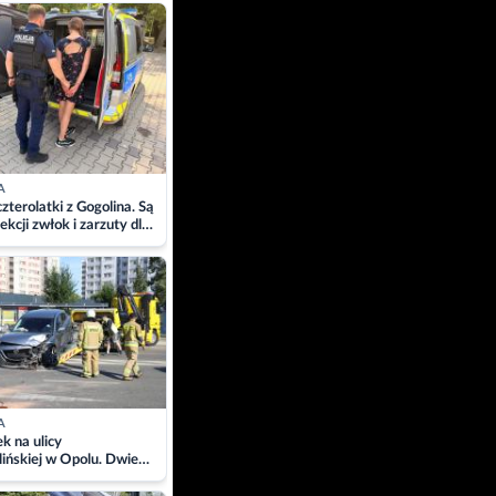
ach
A
zterolatki z Gogolina. Są
ekcji zwłok i zarzuty dla
A
 na ulicy
ińskiej w Opolu. Dwie
 szpitalu