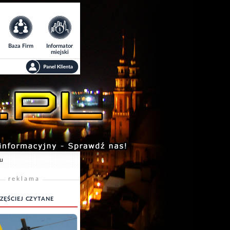
Baza Firm
Informator
miejski
lu
reklama
ZĘŚCIEJ CZYTANE