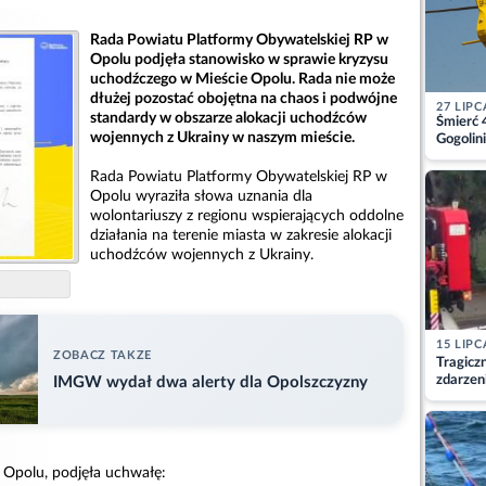
Rada Powiatu Platformy Obywatelskiej RP w
Opolu podjęła stanowisko w sprawie kryzysu
uchodźczego w Mieście Opolu. Rada nie może
dłużej pozostać obojętna na chaos i podwójne
27 LIPC
standardy w obszarze alokacji uchodźców
Śmierć 
wojennych z Ukrainy w naszym mieście.
Gogolini
matkę
Rada Powiatu Platformy Obywatelskiej RP w
Opolu wyraziła słowa uznania dla
wolontariuszy z regionu wspierających oddolne
działania na terenie miasta w zakresie alokacji
uchodźców wojennych z Ukrainy.
15 LIPC
ZOBACZ TAKZE
Tragicz
zdarzen
IMGW wydał dwa alerty dla Opolszczyzny
Opolu, podjęła uchwałę: