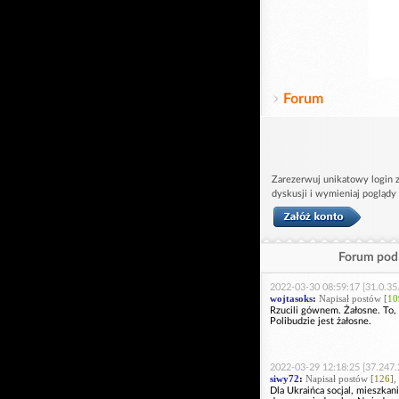
Forum
Zarezerwuj unikatowy login z
dyskusji i wymieniaj poglądy
Forum pod 
2022-03-30 08:59:17 [31.0.35
wojtasoks
:
Napisał postów [
10
Rzucili gównem. Żałosne. To,
Polibudzie jest żałosne.
2022-03-29 12:18:25 [37.247.
siwy72
:
Napisał postów [
126
],
Dla Ukraińca socjal, mieszkani