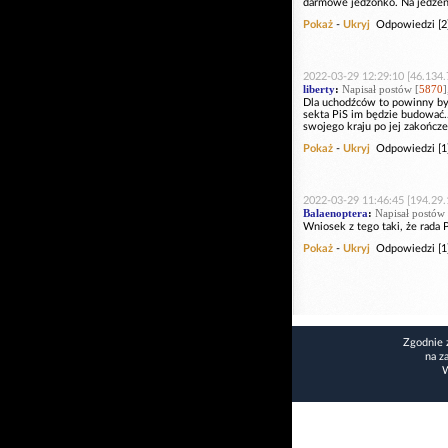
darmowe jedzonko. Na jedzenie
Pokaż
-
Ukryj
Odpowiedzi [2
2022-03-29 12:29:10 [46.134.
liberty
:
Napisał postów [
5870
]
Dla uchodźców to powinny być
sekta PiS im będzie budować.
swojego kraju po jej zakończe
Pokaż
-
Ukryj
Odpowiedzi [1
2022-03-29 11:46:45 [194.29.
Balaenoptera
:
Napisał postów 
Wniosek z tego taki, że rada
Pokaż
-
Ukryj
Odpowiedzi [1
Zgodnie 
na z
W