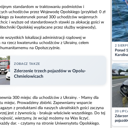
odwójnym standardom w traktowaniu podmiotów i
ych uchodźców przez Wojewodę Opolskiego (przykład: 0 zł
skiego za kwaterunek ponad 300 uchodźców wojennych
hcic i wyższe od standardowych stawki za alokację gości w
itechniki Opolskiej wypłacane przez służby wojewody),
ie wszystkich lokalizacji administracji rządowej w
 na rzecz kwaterunku uchodźców z Ukrainy, celem
2 SIERP
i humanitarnemu na Opolszczyźnie.
Ponad 1
Karolin
przez Ba
ZOBACZ TAKZE
Aktuali
Zderzenie trzech pojazdów w Opolu-
Chmielowicach
pewnia 300 miejsc dla uchodźców z Ukrainy. - Mamy dla
u miejsc. Prowadzimy zbiórki. Zapewniamy wsparcie
agazyn z produktami dla naszych ukraińskich gości zaczyna
20 LIPC
rzej jest z żywnością - brakuje właściwie wszystkiego. Do tej
Zdarzen
 hojność, wierzymy, że wciąż możemy na Was liczyć.
pojazdó
każdy dar. - czytamy na stronie Uniwersytetu Opolskiego.
z kiero