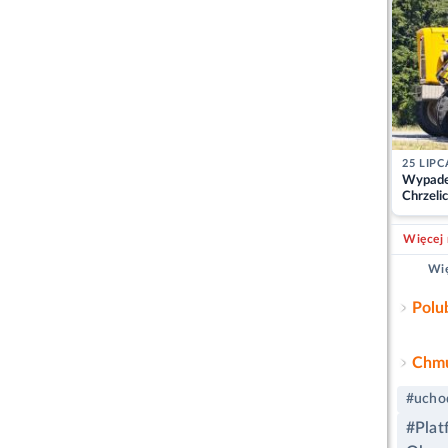
25 LIPC
Wypade
Chrzelic
zablok
Więcej 
Wię
Polu
Chmu
#ucho
#Plat