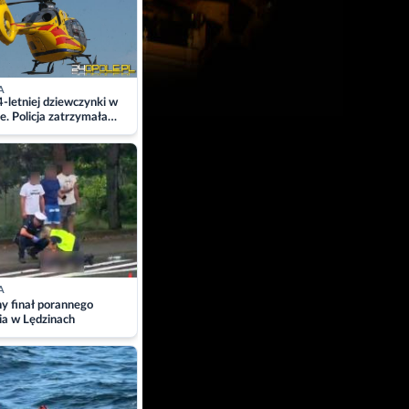
A
4-letniej dziewczynki w
e. Policja zatrzymała
A
ny finał porannego
ia w Lędzinach