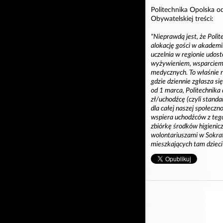
Politechnika Opolska o
Obywatelskiej treści:
"Nieprawdą jest, że Poli
alokację gości w akademi
uczelnia w regionie udos
wyżywieniem, wsparciem 
medycznych. To właśnie 
gdzie dziennie zgłasza s
od 1 marca, Politechnika
zł/uchodźcę (czyli stand
dla całej naszej społeczn
wspiera uchodźców z tego
zbiórkę środków higienic
wolontariuszami w Sokrate
mieszkających tam dzieci" 