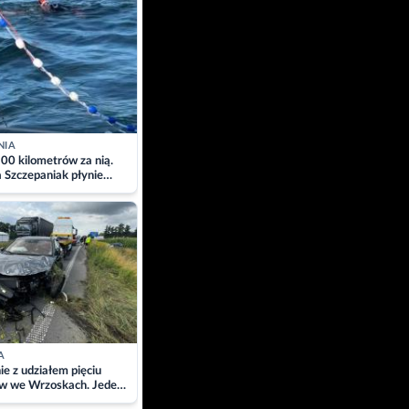
NIA
00 kilometrów za nią.
a Szczepaniak płynie
łtyk dla Piotra.
zacja
A
ie z udziałem pięciu
w we Wrzoskach. Jeden
wców zabrany w