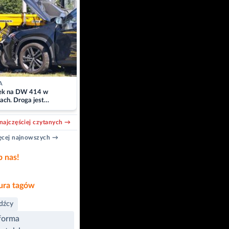
A
k na DW 414 w
ach. Droga jest
owana
najczęściej czytanych →
cej najnowszych →
b nas!
ra tagów
dźcy
forma