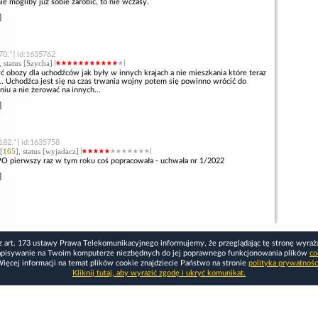
 mogliby już sobie zarobić, to nie wczasy.
]
70.*] id:1635762
, status [Szycha]
 obozy dla uchodźców jak były w innych krajach a nie mieszkania które teraz
.. Uchodźca jest się na czas trwania wojny potem się powinno wrócić do
niu a nie żerować na innych...
]
182.*] id:1635758
[
165
], status [wyjadacz]
 PO pierwszy raz w tym roku coś popracowała - uchwała nr 1/2022
]
z art. 173 ustawy Prawa Telekomunikacyjnego informujemy, że przeglądając tę stronę wyraż
apisywanie na Twoim komputerze niezbędnych do jej poprawnego funkcjonowania plików
co
ięcej informacji na temat plików cookie znajdziecie Państwo na stronie
polityka prywatnośc
Kliknij tutaj, aby wyrazić zgodę i ukryć komunikat.