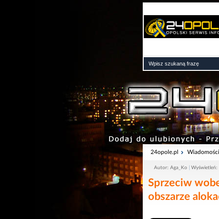
24opole.pl
Wiadomośc
Autor: Aga_Ko
Wyświetleń:
Sprzeciw wob
obszarze alok