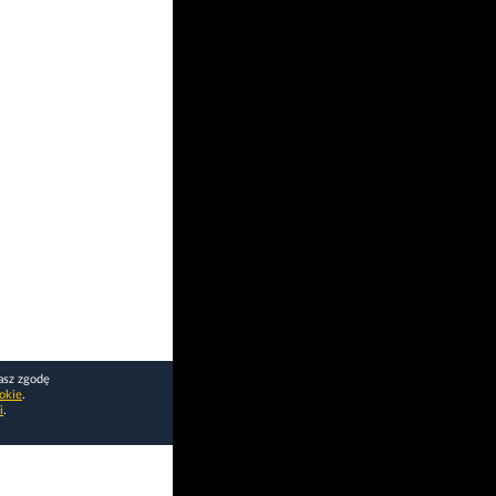
asz zgodę
okie
.
i
.