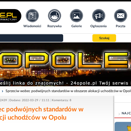
Wiadomości
Rozrywka
Galerie
Ogłoszenia
Poczta
Szukaj
i
Sprzeciw wobec podwójnych standardów w obszarze alokacji uchodźców w Opo
 2439
Dodano: 2022-03-29 / 11:11
Komentarzy: 8
ec podwójnych standardów w
NAJC
acji uchodźców w Opolu