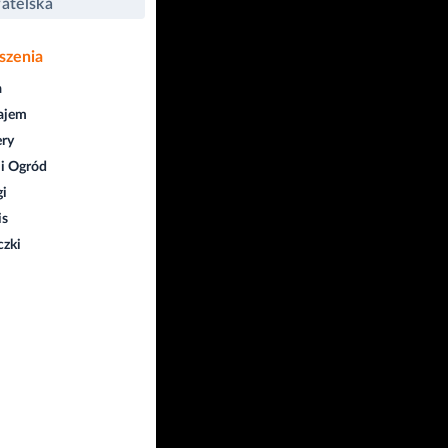
atelska
szenia
a
ajem
ry
i Ogród
gi
is
czki