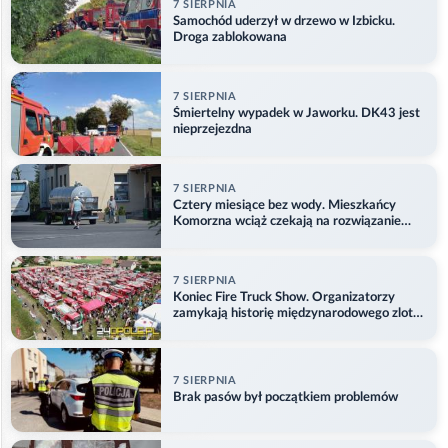
7 SIERPNIA
Samochód uderzył w drzewo w Izbicku.
Droga zablokowana
7 SIERPNIA
Śmiertelny wypadek w Jaworku. DK43 jest
nieprzejezdna
7 SIERPNIA
Cztery miesiące bez wody. Mieszkańcy
Komorzna wciąż czekają na rozwiązanie
problemu
7 SIERPNIA
Koniec Fire Truck Show. Organizatorzy
zamykają historię międzynarodowego zlotu
w Główczycach
7 SIERPNIA
Brak pasów był początkiem problemów