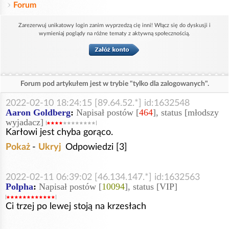
Forum
Zarezerwuj unikatowy login zanim wyprzedzą cię inni! Włącz się do dyskusji i
wymieniaj poglądy na różne tematy z aktywną społecznością.
Forum pod artykułem jest w trybie "tylko dla zalogowanych".
2022-02-10 18:24:15 [89.64.52.*] id:1632548
Aaron Goldberg
:
Napisał postów [
464
], status [młodszy
wyjadacz]
Karłowi jest chyba gorąco.
Pokaż
-
Ukryj
Odpowiedzi [3]
2022-02-11 06:39:02 [46.134.147.*] id:1632563
Polpha
:
Napisał postów [
10094
], status [VIP]
Ci trzej po lewej stoją na krzesłach