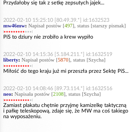
Przydałoby się tak z setkę zepsutych jajek...
2022-02-10 15:25:10 [80.49.39.*] id:1632523
mw46mw
:
Napisał postów [
497
], status [starszy pismak]
PiS to dziury nie zrobiło a krew wypiło
2022-02-10 14:15:36 [5.184.211.*] id:1632519
liberty
:
Napisał postów [
5870
], status [Szycha]
Miłość do tego kraju już mi przeszła przez Sektę PiS...
2022-02-10 14:08:46 [89.73.114.*] id:1632516
neo
:
Napisała postów [
2108
], status [Szycha]
Zamiast plakatu chętnie przyjmę kamizelkę taktyczną
i pałkę teleskopową, zdaje się, że MW ma coś takiego
na wyposażeniu.