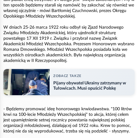
ten sposób będziemy starali się namówić by zakochać się również we
własnej ojczyźnie - mówi Bartłomiej Czuchnowski, prezes Okręgu
Opolskiego Młodzieży Wszechpolskiej.
W dniach 25-26 marca 1922 roku odbył się Zjazd Narodowego
Związku Młodzieży Akademickiej, który ujednolicił strukturę
powstałego 17 XII 1919 r. Związku i przybrał nazwę Związek
Akademicki Młodzież Wszechpolska. Prezesem Honorowym wybrano
Romana Dmowskiego. Młodzież Wszechpolska posiadała koła we
wszystkich ośrodkach akademickich. Była największą organizacją
akademicką w II Rzeczypospolitej.
ZOBACZ TAKZE
Pijany obywatel Ukrainy zatrzymany w
Tułowicach. Musi opuścić Polskę
- Będziemy promować ideę honorowego krwiodawstwa. "100 litrów
krwi na 100-lecie Młodzieży Wszechpolskiej" to akcja, której celem
jest upamiętnienie setnej rocznicy powstania największej polskiej
organizacji młodzieżowej, działającej od 1922 roku. Krew to pomoc,
której nie da się wyprodukować, trzeba się nią podzielić - słyszymy.