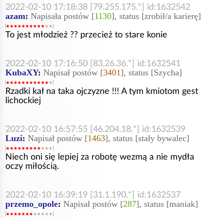
2022-02-10 17:18:38 [79.255.175.*] id:1632542
azam
:
Napisała postów [
1130
], status [zrobił/a karierę]
To jest młodzież ?? przecież to stare konie
2022-02-10 17:16:50 [83.26.36.*] id:1632541
KubaXY
:
Napisał postów [
3401
], status [Szycha]
Rzadki kał na taka ojczyzne !!! A tym kmiotom gest
lichockiej
2022-02-10 16:57:55 [46.204.18.*] id:1632539
Luzi
:
Napisał postów [
1463
], status [stały bywalec]
Niech oni się lepiej za robotę wezmą a nie mydła
oczy miłością.
2022-02-10 16:39:19 [31.1.190.*] id:1632537
przemo_opole
:
Napisał postów [
287
], status [maniak]