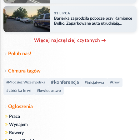
31 LIPCA
Barierka zagrodziła pobocze przy Kamionce
Bolko. Zaparkowane auta utrudniają
przejazd
Więcej najczęściej czytanych →
Polub nas!
Chmura tagów
#konferencja
#Młodzież Wszechpolska
#inicjatywa
#krew
#zbiórka krwi
#krwiodastwo
Ogłoszenia
»
Praca
»
Wynajem
»
Rowery