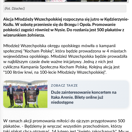
(Fot. Dżacheć)
Akcja Młodzieży Wszechpolskiej rozpoczyna się jutro w Kędzierzynie-
Koźlu. W sobotę przeniesie się do Brzegu i Opola. Promowanie
polskości zagości również w Nysie. Do rozdania jest 500 plakatów z
wizerunkiem żołnierza.
Młodzież Wszechpolska okręgu opolskiego mówiła o kampanii
społecznej "Kocham Polskę", która będzie prowadzona w 4 miastach
województwa opolskiego. Młodzież Wszechpolska będzie prowadziła
w najbliższym czasie dwie ważne inicjatywy. Jedną z nich jest
cykliczna Kampania Społeczna Kocham Polskę. Kolejną akcją jest
"100 litrów krwi, na 100-lecie Młodzieży Wszechpolskiej".
ZOBACZ TAKZE
Duże zainteresowanie koncertem na
Itaka Arenie. Bilety online już
niedostępne
W ramach akcji promowania miłości do ojczyzn przygotowano 500
plakatów. - Będziemy je wręczać wszystkim przechodniom, którzy
taki plakat chcą otrzymać. 14 lutego jest "święto zakochanych". My w