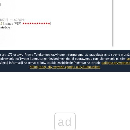
]
187.*] id:1627091
13
], status [VIP]
mieście
z art. 173 ustawy Prawa Telekomunikacyjnego informujemy, że przeglądając tę stronę wyraż
apisywanie na Twoim komputerze niezbędnych do jej poprawnego funkcjonowania plików
co
ięcej informacji na temat plików cookie znajdziecie Państwo na stronie
polityka prywatnośc
Kliknij tutaj, aby wyrazić zgodę i ukryć komunikat.
ad