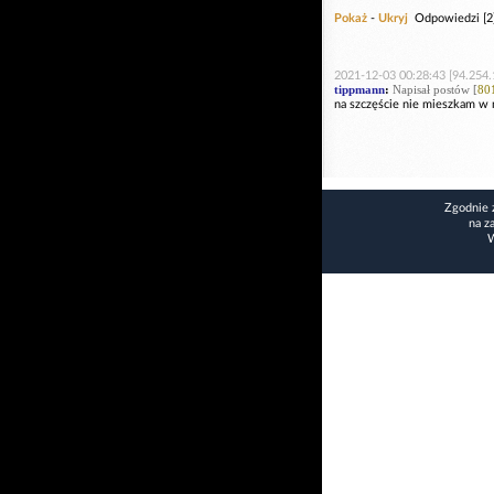
Pokaż
-
Ukryj
Odpowiedzi [2
2021-12-03 00:28:43 [94.254.
tippmann
:
Napisał postów [
80
na szczęście nie mieszkam w 
Zgodnie 
na z
W