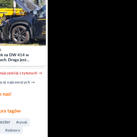
A
k na DW 414 w
ach. Droga jest
owana
najczęściej czytanych →
cej najnowszych →
b nas!
ra tagów
ester
#rynek
#zabawa