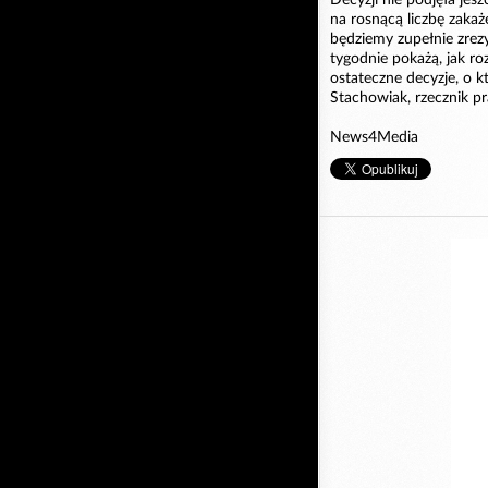
na rosnącą liczbę zaka
będziemy zupełnie zrez
tygodnie pokażą, jak r
ostateczne decyzje, o 
Stachowiak, rzecznik p
News4Media