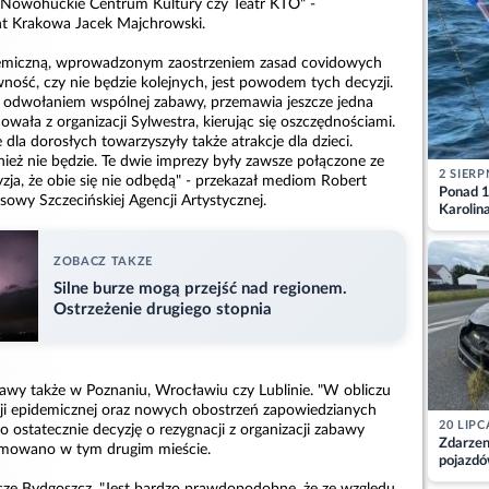
ak Nowohuckie Centrum Kultury czy Teatr KTO" -
t Krakowa Jacek Majchrowski.
emiczną, wprowadzonym zaostrzeniem zasad covidowych
wność, czy nie będzie kolejnych, jest powodem tych decyzji.
a odwołaniem wspólnej zabawy, przemawia jeszcze jedna
owała z organizacji Sylwestra, kierując się oszczędnościami.
dla dorosłych towarzyszyły także atrakcje dla dzieci.
nież nie będzie. Te dwie imprezy były zawsze połączone ze
2 SIERP
zja, że obie się nie odbędą" - przekazał mediom Robert
Ponad 1
sowy Szczecińskiej Agencji Artystycznej.
Karolin
przez Ba
Aktuali
ZOBACZ TAKZE
Silne burze mogą przejść nad regionem.
Ostrzeżenie drugiego stopnia
bawy także w Poznaniu, Wrocławiu czy Lublinie. "W obliczu
acji epidemicznej oraz nowych obostrzeń zapowiedzianych
20 LIPC
to ostatecznie decyzję o rezygnacji z organizacji zabawy
Zdarzen
ormowano w tym drugim mieście.
pojazdó
z kiero
szcze Bydgoszcz. "Jest bardzo prawdopodobne, że ze względu