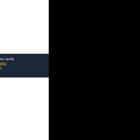
asz zgodę
okie
.
i
.