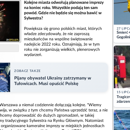
Kolejne miasta odwołują planowane imprezy
na koniec roku. Wszystkie podają ten sam
powód. Gdzie nie będzie się można bawić w
Sylwestra?
Powiększa się grono polskich miast, których
27 LIPC
Śmierć 
władze zdecydowały, że nie zaproszą
Gogolini
mieszkańców na wspólne świętowanie
matkę
nadejście 2022 roku. Oznajmiają, że w tym
roku nie zorganizują wielkich, plenerowych
wydarzeń.
ZOBACZ TAKZE
Pijany obywatel Ukrainy zatrzymany w
Tułowicach. Musi opuścić Polskę
15 LIPC
Tragicz
zdarzen
 i Warszawa a niemal codziennie dołączają kolejne. "Wiemy
zwija, w związku z tym chcemy Państwa uprzedzić teraz, a nie
e chcemy doprowadzić do dużych zgromadzeń, w takiej
jemy tradycyjnego Sylwestra na Rynku Głównym. Natomiast
 organizowane kameralne imprezy w miejskich jednostkach