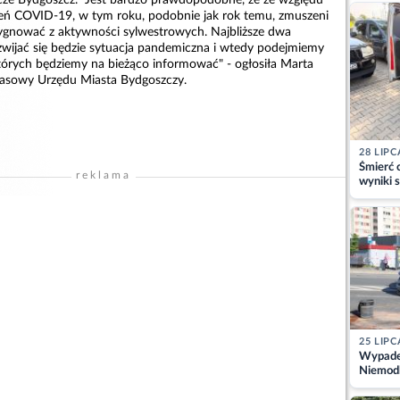
kajdank
żeń COVID-19, w tym roku, podobnie jak rok temu, zmuszeni
ygnować z aktywności sylwestrowych. Najbliższe dwa
ozwijać się będzie sytuacja pandemiczna i wtedy podejmiemy
których będziemy na bieżąco informować" - ogłosiła Marta
rasowy Urzędu Miasta Bydgoszczy.
28 LIPC
Śmierć c
reklama
wyniki s
matki
25 LIPC
Wypadek
Niemodl
osoby w