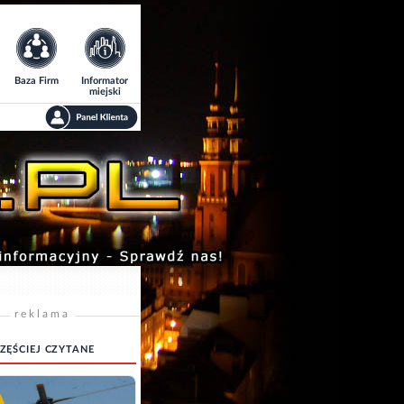
Baza Firm
Informator
miejski
reklama
ZĘŚCIEJ CZYTANE