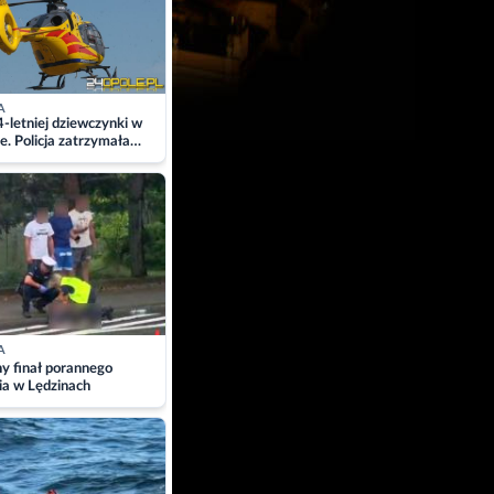
A
4-letniej dziewczynki w
e. Policja zatrzymała
A
ny finał porannego
ia w Lędzinach