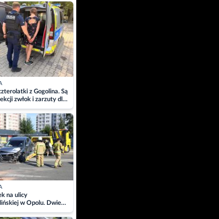
ach
A
zterolatki z Gogolina. Są
ekcji zwłok i zarzuty dla
A
 na ulicy
ińskiej w Opolu. Dwie
 szpitalu