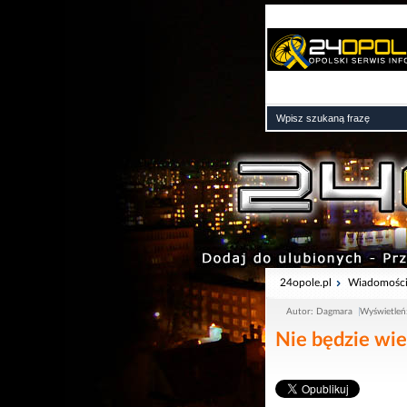
24opole.pl
Wiadomośc
Autor: Dagmara
Wyświetleń
Nie będzie wie