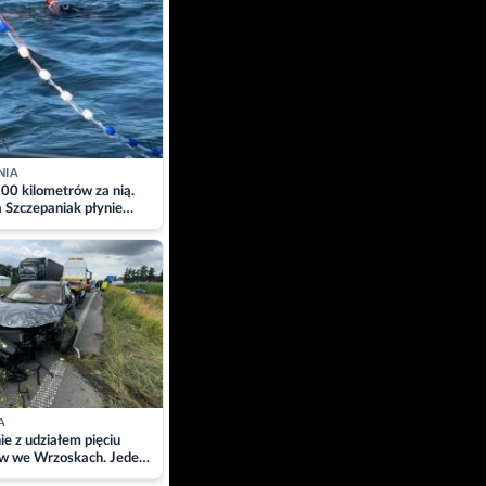
NIA
00 kilometrów za nią.
a Szczepaniak płynie
łtyk dla Piotra.
zacja
A
ie z udziałem pięciu
w we Wrzoskach. Jeden
wców zabrany w