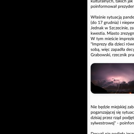
kulturalnych, takich j
poinformował prezyden
Właśnie sytuacją pand
(do 17 grudnia) i niepe
Jednak w Szczecinie, z
kwestia. Miasto zrezygn
W tym mieście imprezie 
"Imprezy dla dzieci rów
sobą, więc zapadła decy
Grabowski, rzecznik pra
Nie będzie miejskiej za
pogarszającej się sytu
dzisiaj przez rząd podję
sylwestrowej" - poinf
Decyzji nie podjęła je