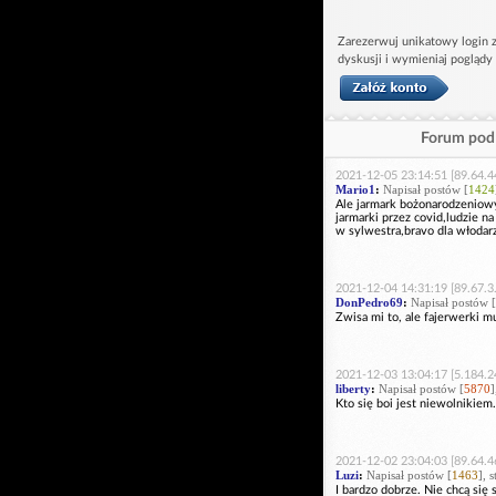
Zarezerwuj unikatowy login z
dyskusji i wymieniaj poglądy
Forum pod 
2021-12-05 23:14:51 [89.64.4
Mario1
:
Napisał postów [
1424
Ale jarmark bożonarodzeniow
jarmarki przez covid,ludzie n
w sylwestra,bravo dla włodarz
2021-12-04 14:31:19 [89.67.3
DonPedro69
:
Napisał postów [
Zwisa mi to, ale fajerwerki mu
2021-12-03 13:04:17 [5.184.2
liberty
:
Napisał postów [
5870
]
Kto się boi jest niewolnikiem.
2021-12-02 23:04:03 [89.64.4
Luzi
:
Napisał postów [
1463
], 
I bardzo dobrze. Nie chcą się