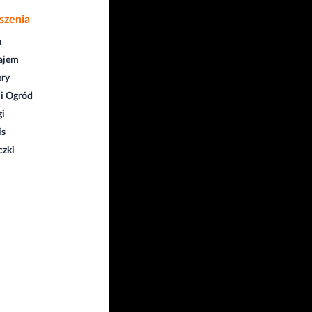
szenia
a
ajem
ry
i Ogród
gi
is
czki