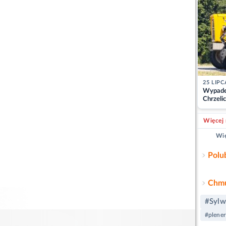
25 LIPC
Wypade
Chrzelic
zablok
Więcej 
Wię
Polu
Chmu
#Sylw
#plener