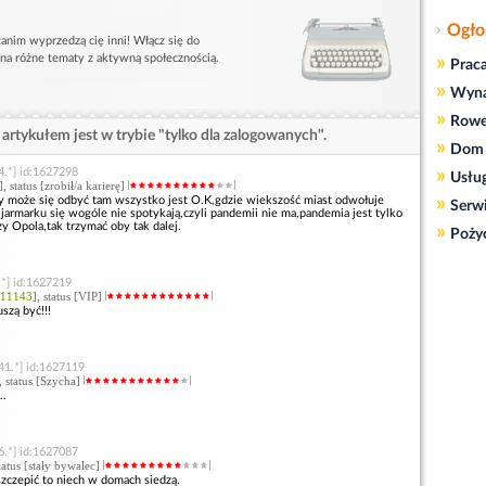
Ogło
anim wyprzedzą cię inni! Włącz się do
 na różne tematy z aktywną społecznością.
»
Prac
»
Wyn
»
Rowe
artykułem jest w trybie "tylko dla zalogowanych".
»
Dom 
»
4.*] id:1627298
Usłu
], status [zrobił/a karierę]
»
y może się odbyć tam wszystko jest O.K,gdzie wiekszość miast odwołuje
Serw
a jarmarku się wogóle nie spotykają,czyli pandemii nie ma,pandemia jest tylko
y Opola,tak trzymać oby tak dalej.
»
Poży
.*] id:1627219
11143
], status [VIP]
szą być!!!
41.*] id:1627119
, status [Szycha]
..
6.*] id:1627087
status [stały bywalec]
 szczepić to niech w domach siedzą.