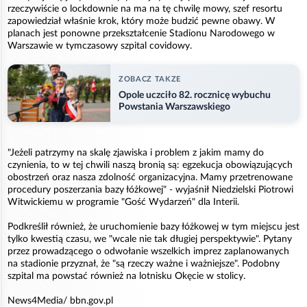
rzeczywiście o lockdownie na ma na tę chwilę mowy, szef resortu
zapowiedział właśnie krok, który może budzić pewne obawy. W
planach jest ponowne przekształcenie Stadionu Narodowego w
Warszawie w tymczasowy szpital covidowy.
ZOBACZ TAKZE
Opole uczciło 82. rocznicę wybuchu
Powstania Warszawskiego
"Jeżeli patrzymy na skalę zjawiska i problem z jakim mamy do
czynienia, to w tej chwili naszą bronią są: egzekucja obowiązujących
obostrzeń oraz nasza zdolność organizacyjna. Mamy przetrenowane
procedury poszerzania bazy łóżkowej" - wyjaśnił Niedzielski Piotrowi
Witwickiemu w programie "Gość Wydarzeń" dla Interii.
Podkreślił również, że uruchomienie bazy łóżkowej w tym miejscu jest
tylko kwestią czasu, we "wcale nie tak długiej perspektywie". Pytany
przez prowadzącego o odwołanie wszelkich imprez zaplanowanych
na stadionie przyznał, że "są rzeczy ważne i ważniejsze". Podobny
szpital ma powstać również na lotnisku Okęcie w stolicy.
News4Media/ bbn.gov.pl