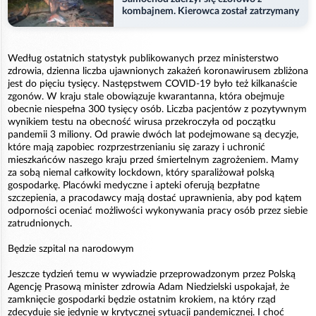
kombajnem. Kierowca został zatrzymany
Według ostatnich statystyk publikowanych przez ministerstwo
zdrowia, dzienna liczba ujawnionych zakażeń koronawirusem zbliżona
jest do pięciu tysięcy. Następstwem COVID-19 było też kilkanaście
zgonów. W kraju stale obowiązuje kwarantanna, która obejmuje
obecnie niespełna 300 tysięcy osób. Liczba pacjentów z pozytywnym
wynikiem testu na obecność wirusa przekroczyła od początku
pandemii 3 miliony. Od prawie dwóch lat podejmowane są decyzje,
które mają zapobiec rozprzestrzenianiu się zarazy i uchronić
mieszkańców naszego kraju przed śmiertelnym zagrożeniem. Mamy
za sobą niemal całkowity lockdown, który sparaliżował polską
gospodarkę. Placówki medyczne i apteki oferują bezpłatne
szczepienia, a pracodawcy mają dostać uprawnienia, aby pod kątem
odporności oceniać możliwości wykonywania pracy osób przez siebie
zatrudnionych.
Będzie szpital na narodowym
Jeszcze tydzień temu w wywiadzie przeprowadzonym przez Polską
Agencję Prasową minister zdrowia Adam Niedzielski uspokajał, że
zamknięcie gospodarki będzie ostatnim krokiem, na który rząd
zdecyduje się jedynie w krytycznej sytuacji pandemicznej. I choć