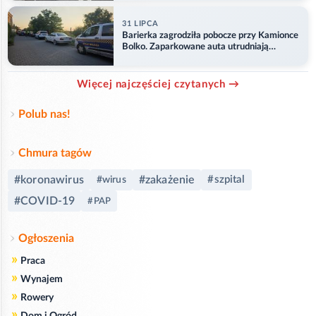
31 LIPCA
Barierka zagrodziła pobocze przy Kamionce
Bolko. Zaparkowane auta utrudniają
przejazd
Więcej najczęściej czytanych →
Polub nas!
Chmura tagów
#koronawirus
#zakażenie
#szpital
#wirus
#COVID-19
#PAP
Ogłoszenia
»
Praca
»
Wynajem
»
Rowery
»