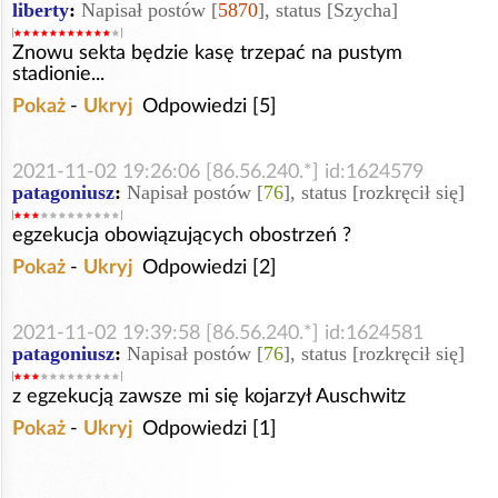
liberty
:
Napisał postów [
5870
], status [Szycha]
Znowu sekta będzie kasę trzepać na pustym
stadionie...
Pokaż
-
Ukryj
Odpowiedzi [5]
2021-11-02 19:26:06 [86.56.240.*] id:1624579
patagoniusz
:
Napisał postów [
76
], status [rozkręcił się]
egzekucja obowiązujących obostrzeń ?
Pokaż
-
Ukryj
Odpowiedzi [2]
2021-11-02 19:39:58 [86.56.240.*] id:1624581
patagoniusz
:
Napisał postów [
76
], status [rozkręcił się]
z egzekucją zawsze mi się kojarzył Auschwitz
Pokaż
-
Ukryj
Odpowiedzi [1]