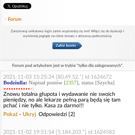
Forum
Zarezerwuj unikatowy login zanim wyprzedzą cię inni! Włącz się do dyskusji i
wymieniaj poglądy na różne tematy z aktywną społecznością.
Forum pod artykułem jest w trybie "tylko dla zalogowanych".
2021-11-03 15:25:24 [80.49.52.*] id:1624672
Bodziulla
:
Napisał postów [
2357
], status [Szycha]
Znowu totalna głupota i wydawanie nie swoich
pieniędzy, no ale lekarze pełną parą będą się tam
pchać i nie tylko. Kasa za darmo!!!
Pokaż
-
Ukryj
Odpowiedzi [2]
2021-11-02 19:51:54 [5.184.203.*] id:1624583