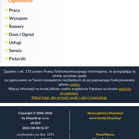
Ogłoszenia
»
Praca
»
Wynajem
»
Rowery
»
Dom i Ogród
»
Usługi
»
Serwis
»
Pożyczki
Zgodnie z art. 173 ustawy Prawa Telekomunikacyjnego informujemy, że przeglądając tę
stronę wyrażasz zgodę
na zapisywanie na Twoim komputerze niezbędnych do jej poprawnego funkcjonowania
plików
cookie
.
Więcej informacji na temat plików cookie znajdziecie Państwo na stronie
polityka
prywatności
.
Kliknij tutaj, aby wyrazić zgodę i ukryć komunikat.
Copyright © 2006-2026
Strona główna 24opole.pl
by 24opole sp. z o.o.
www.hotele.24opole.pl
v4.30.9
2026-08-08 16:47
użytkownicy on-line: 3371
Panel Klienta