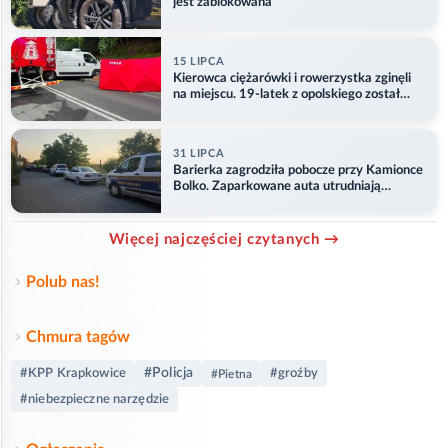
jest zablokowana
15 LIPCA
Kierowca ciężarówki i rowerzystka zginęli
na miejscu. 19-latek z opolskiego został
ranny
31 LIPCA
Barierka zagrodziła pobocze przy Kamionce
Bolko. Zaparkowane auta utrudniają
przejazd
Więcej najczęściej czytanych →
Polub nas!
Chmura tagów
#Policja
#KPP Krapkowice
#groźby
#Pietna
#niebezpieczne narzędzie