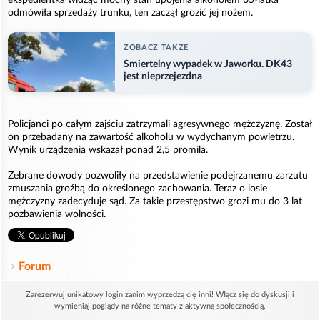
odmówiła sprzedaży trunku, ten zaczął grozić jej nożem.
ZOBACZ TAKZE
Śmiertelny wypadek w Jaworku. DK43
jest nieprzejezdna
Policjanci po całym zajściu zatrzymali agresywnego mężczyznę. Został
on przebadany na zawartość alkoholu w wydychanym powietrzu.
Wynik urządzenia wskazał ponad 2,5 promila.
Zebrane dowody pozwoliły na przedstawienie podejrzanemu zarzutu
zmuszania groźbą do określonego zachowania. Teraz o losie
mężczyzny zadecyduje sąd. Za takie przestępstwo grozi mu do 3 lat
pozbawienia wolności.
Forum
Zarezerwuj unikatowy login zanim wyprzedzą cię inni! Włącz się do dyskusji i
wymieniaj poglądy na różne tematy z aktywną społecznością.