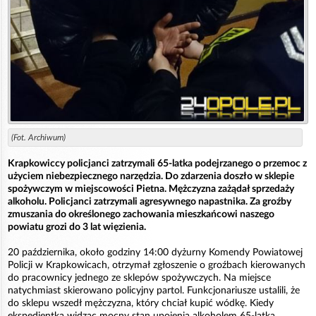
(Fot. Archiwum)
Krapkowiccy policjanci zatrzymali 65-latka podejrzanego o przemoc z
użyciem niebezpiecznego narzędzia. Do zdarzenia doszło w sklepie
spożywczym w miejscowości Pietna. Mężczyzna zażądał sprzedaży
alkoholu. Policjanci zatrzymali agresywnego napastnika. Za groźby
zmuszania do określonego zachowania mieszkańcowi naszego
powiatu grozi do 3 lat więzienia.
20 października, około godziny 14:00 dyżurny Komendy Powiatowej
Policji w Krapkowicach, otrzymał zgłoszenie o groźbach kierowanych
do pracownicy jednego ze sklepów spożywczych. Na miejsce
natychmiast skierowano policyjny partol. Funkcjonariusze ustalili, że
do sklepu wszedł mężczyzna, który chciał kupić wódkę. Kiedy
ekspedientka widząc mocny stan upojenia alkoholem 65-latka