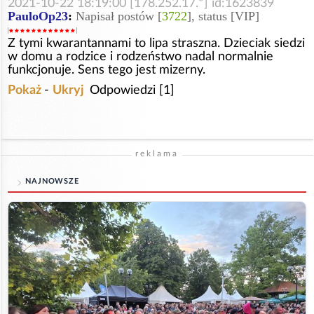
2021-10-22 18:19:00 [178.252.17.*] id:1623839
PauloOp23
:
Napisał postów [
3722
], status [VIP]
Z tymi kwarantannami to lipa straszna. Dzieciak siedzi
w domu a rodzice i rodzeństwo nadal normalnie
funkcjonuje. Sens tego jest mizerny.
Pokaż
-
Ukryj
Odpowiedzi [1]
reklama
NAJNOWSZE