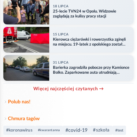
18 LIPCA
25-lecie TVN24 w Opolu. Widzowie
zaglądają za kulisy pracy stacji
15 LIPCA
Kierowca ciężarówki i rowerzystka zginęli
na miejscu. 19-latek z opolskiego został
ranny
31 LIPCA
Barierka zagrodziła pobocze przy Kamionce
Bolko. Zaparkowane auta utrudniają
przejazd
Więcej najczęściej czytanych →
Polub nas!
Chmura tagów
#covid-19
#szkoła
#koronawirus
#kwarantanna
#test