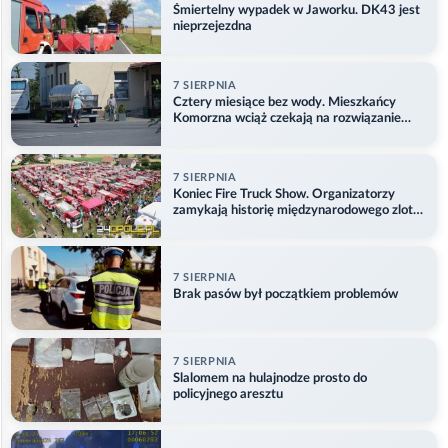
Śmiertelny wypadek w Jaworku. DK43 jest
nieprzejezdna
7 SIERPNIA
Cztery miesiące bez wody. Mieszkańcy
Komorzna wciąż czekają na rozwiązanie
problemu
7 SIERPNIA
Koniec Fire Truck Show. Organizatorzy
zamykają historię międzynarodowego zlotu
w Główczycach
7 SIERPNIA
Brak pasów był początkiem problemów
7 SIERPNIA
Slalomem na hulajnodze prosto do
policyjnego aresztu