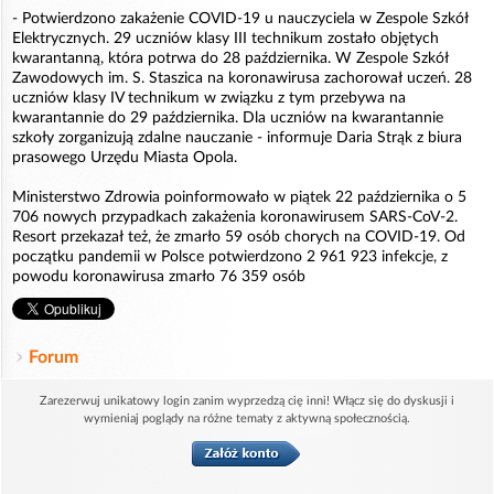
- Potwierdzono zakażenie COVID-19 u nauczyciela w Zespole Szkół
Elektrycznych. 29 uczniów klasy III technikum zostało objętych
kwarantanną, która potrwa do 28 października. W Zespole Szkół
Zawodowych im. S. Staszica na koronawirusa zachorował uczeń. 28
uczniów klasy IV technikum w związku z tym przebywa na
kwarantannie do 29 października. Dla uczniów na kwarantannie
szkoły zorganizują zdalne nauczanie - informuje Daria Strąk z biura
prasowego Urzędu Miasta Opola.
Ministerstwo Zdrowia poinformowało w piątek 22 października o 5
706 nowych przypadkach zakażenia koronawirusem SARS-CoV-2.
Resort przekazał też, że zmarło 59 osób chorych na COVID-19. Od
początku pandemii w Polsce potwierdzono 2 961 923 infekcje, z
powodu koronawirusa zmarło 76 359 osób
Forum
Zarezerwuj unikatowy login zanim wyprzedzą cię inni! Włącz się do dyskusji i
wymieniaj poglądy na różne tematy z aktywną społecznością.