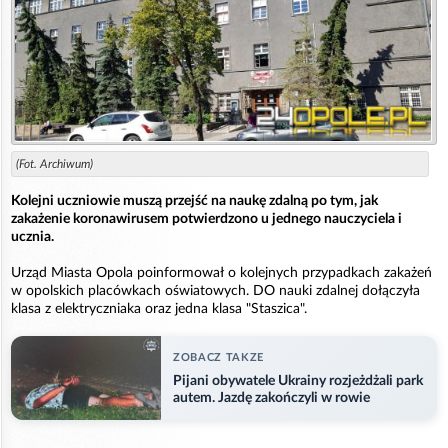
(Fot. Archiwum)
Kolejni uczniowie muszą przejść na naukę zdalną po tym, jak
zakażenie koronawirusem potwierdzono u jednego nauczyciela i
ucznia.
Urząd Miasta Opola poinformował o kolejnych przypadkach zakażeń
w opolskich placówkach oświatowych. DO nauki zdalnej dołączyła
klasa z elektryczniaka oraz jedna klasa "Staszica".
ZOBACZ TAKZE
Pijani obywatele Ukrainy rozjeżdżali park
autem. Jazdę zakończyli w rowie