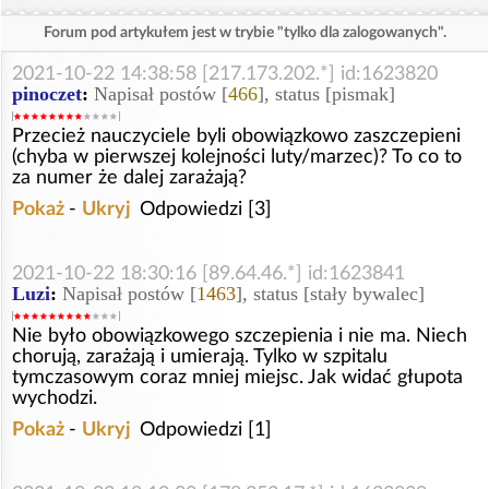
Forum pod artykułem jest w trybie "tylko dla zalogowanych".
2021-10-22 14:38:58 [217.173.202.*] id:1623820
pinoczet
:
Napisał postów [
466
], status [pismak]
Przecież nauczyciele byli obowiązkowo zaszczepieni
(chyba w pierwszej kolejności luty/marzec)? To co to
za numer że dalej zarażają?
Pokaż
-
Ukryj
Odpowiedzi [3]
2021-10-22 18:30:16 [89.64.46.*] id:1623841
Luzi
:
Napisał postów [
1463
], status [stały bywalec]
Nie było obowiązkowego szczepienia i nie ma. Niech
chorują, zarażają i umierają. Tylko w szpitalu
tymczasowym coraz mniej miejsc. Jak widać głupota
wychodzi.
Pokaż
-
Ukryj
Odpowiedzi [1]