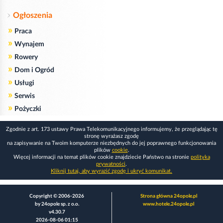
Ogłoszenia
»
Praca
»
Wynajem
»
Rowery
»
Dom i Ogród
»
Usługi
»
Serwis
»
Pożyczki
Zgodnie z art. 173 ustawy Prawa Telekomunikacyjnego informujemy, że przeglądając tę
stronę wyrażasz zgodę
na zapisywanie na Twoim komputerze niezbędnych do jej poprawnego funkcjonowania
plików
cookie
.
Więcej informacji na temat plików cookie znajdziecie Państwo na stronie
polityka
prywatności
.
Kliknij tutaj, aby wyrazić zgodę i ukryć komunikat.
Copyright © 2006-2026
Strona główna 24opole.pl
by 24opole sp. z o.o.
www.hotele.24opole.pl
v4.30.7
2026-08-06 01:15