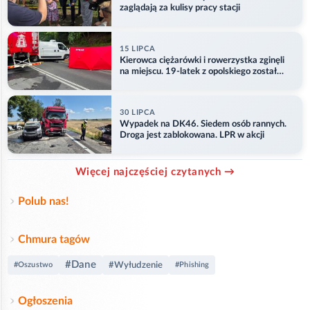
zaglądają za kulisy pracy stacji
15 LIPCA
Kierowca ciężarówki i rowerzystka zginęli
na miejscu. 19-latek z opolskiego został
ranny
30 LIPCA
Wypadek na DK46. Siedem osób rannych.
Droga jest zablokowana. LPR w akcji
Więcej najczęściej czytanych →
Polub nas!
Chmura tagów
#Dane
#Wyłudzenie
#Oszustwo
#Phishing
Ogłoszenia