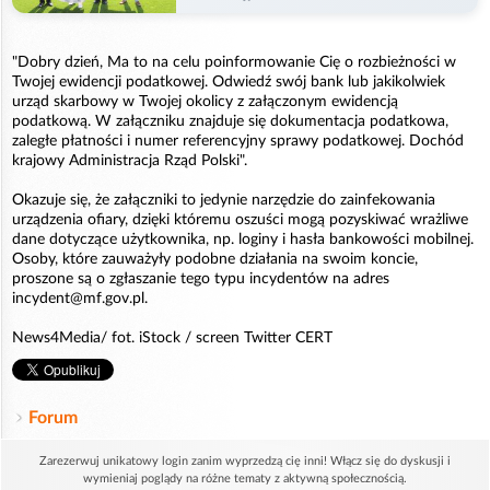
"Dobry dzień, Ma to na celu poinformowanie Cię o rozbieżności w
Twojej ewidencji podatkowej. Odwiedź swój bank lub jakikolwiek
urząd skarbowy w Twojej okolicy z załączonym ewidencją
podatkową. W załączniku znajduje się dokumentacja podatkowa,
zaległe płatności i numer referencyjny sprawy podatkowej. Dochód
krajowy Administracja Rząd Polski".
Okazuje się, że załączniki to jedynie narzędzie do zainfekowania
urządzenia ofiary, dzięki któremu oszuści mogą pozyskiwać wrażliwe
dane dotyczące użytkownika, np. loginy i hasła bankowości mobilnej.
Osoby, które zauważyły podobne działania na swoim koncie,
proszone są o zgłaszanie tego typu incydentów na adres
incydent@mf.gov.pl.
News4Media/ fot. iStock / screen Twitter CERT
Forum
Zarezerwuj unikatowy login zanim wyprzedzą cię inni! Włącz się do dyskusji i
wymieniaj poglądy na różne tematy z aktywną społecznością.