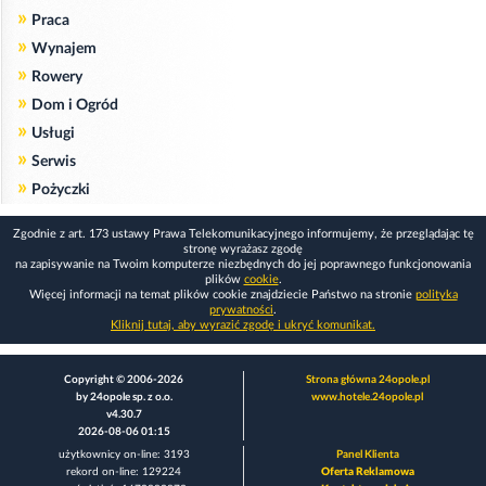
»
Praca
»
Wynajem
»
Rowery
»
Dom i Ogród
»
Usługi
»
Serwis
»
Pożyczki
Zgodnie z art. 173 ustawy Prawa Telekomunikacyjnego informujemy, że przeglądając tę
stronę wyrażasz zgodę
na zapisywanie na Twoim komputerze niezbędnych do jej poprawnego funkcjonowania
plików
cookie
.
Więcej informacji na temat plików cookie znajdziecie Państwo na stronie
polityka
prywatności
.
Kliknij tutaj, aby wyrazić zgodę i ukryć komunikat.
Copyright © 2006-2026
Strona główna 24opole.pl
by 24opole sp. z o.o.
www.hotele.24opole.pl
v4.30.7
2026-08-06 01:15
użytkownicy on-line: 3193
Panel Klienta
rekord on-line: 129224
Oferta Reklamowa