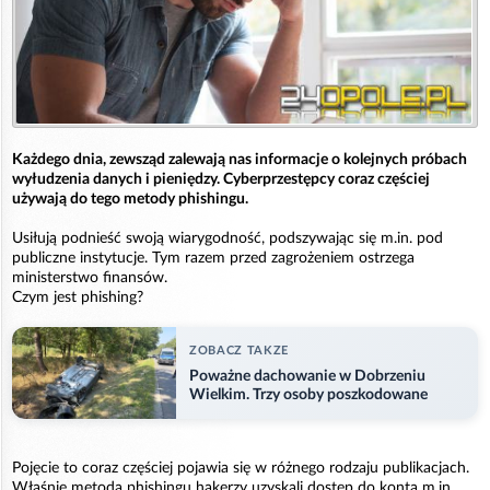
Każdego dnia, zewsząd zalewają nas informacje o kolejnych próbach
wyłudzenia danych i pieniędzy. Cyberprzestępcy coraz częściej
używają do tego metody phishingu.
Usiłują podnieść swoją wiarygodność, podszywając się m.in. pod
publiczne instytucje. Tym razem przed zagrożeniem ostrzega
ministerstwo finansów.
Czym jest phishing?
ZOBACZ TAKZE
Poważne dachowanie w Dobrzeniu
Wielkim. Trzy osoby poszkodowane
Pojęcie to coraz częściej pojawia się w różnego rodzaju publikacjach.
Właśnie metodą phishingu hakerzy uzyskali dostęp do konta m.in.