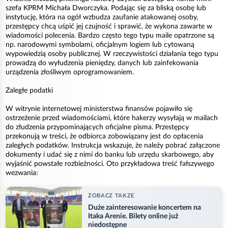
szefa KPRM Michała Dworczyka. Podając się za bliską osobę lub
instytucję, która na ogół wzbudza zaufanie atakowanej osoby,
przestępcy chcą uśpić jej czujność i sprawić, że wykona zawarte w
wiadomości polecenia. Bardzo często tego typu maile opatrzone są
np. narodowymi symbolami, oficjalnym logiem lub cytowaną
wypowiedzią osoby publicznej. W rzeczywistości działania tego typu
prowadzą do wyłudzenia pieniędzy, danych lub zainfekowania
urządzenia złośliwym oprogramowaniem.
Zaległe podatki
W witrynie internetowej ministerstwa finansów pojawiło się
ostrzeżenie przed wiadomościami, które hakerzy wysyłają w mailach
do złudzenia przypominających oficjalne pisma. Przestępcy
przekonują w treści, że odbiorca zobowiązany jest do opłacenia
zaległych podatków. Instrukcja wskazuje, że należy pobrać załączone
dokumenty i udać się z nimi do banku lub urzędu skarbowego, aby
wyjaśnić powstałe rozbieżności. Oto przykładowa treść fałszywego
wezwania:
ZOBACZ TAKZE
Duże zainteresowanie koncertem na
Itaka Arenie. Bilety online już
niedostępne