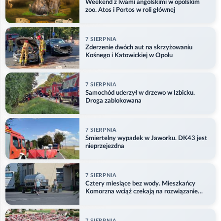
Weekend z lwami angolskimi w opolskim
zoo. Atos i Portos w roli głównej
7 SIERPNIA
Zderzenie dwóch aut na skrzyżowaniu
Kośnego i Katowickiej w Opolu
7 SIERPNIA
Samochód uderzył w drzewo w Izbicku.
Droga zablokowana
7 SIERPNIA
Śmiertelny wypadek w Jaworku. DK43 jest
nieprzejezdna
7 SIERPNIA
Cztery miesiące bez wody. Mieszkańcy
Komorzna wciąż czekają na rozwiązanie
problemu
7 SIERPNIA