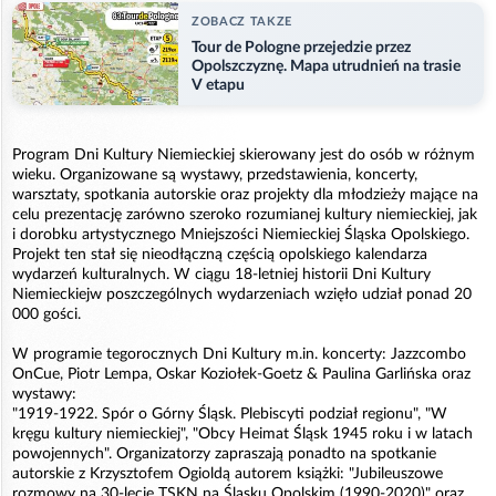
ZOBACZ TAKZE
Tour de Pologne przejedzie przez
Opolszczyznę. Mapa utrudnień na trasie
V etapu
Program Dni Kultury Niemieckiej skierowany jest do osób w różnym
wieku. Organizowane są wystawy, przedstawienia, koncerty,
warsztaty, spotkania autorskie oraz projekty dla młodzieży mające na
celu prezentację zarówno szeroko rozumianej kultury niemieckiej, jak
i dorobku artystycznego Mniejszości Niemieckiej Śląska Opolskiego.
Projekt ten stał się nieodłączną częścią opolskiego kalendarza
wydarzeń kulturalnych. W ciągu 18-letniej historii Dni Kultury
Niemieckiejw poszczególnych wydarzeniach wzięło udział ponad 20
000 gości.
W programie tegorocznych Dni Kultury m.in. koncerty: Jazzcombo
OnCue, Piotr Lempa, Oskar Koziołek-Goetz & Paulina Garlińska oraz
wystawy:
"1919-1922. Spór o Górny Śląsk. Plebiscyti podział regionu", "W
kręgu kultury niemieckiej", "Obcy Heimat Śląsk 1945 roku i w latach
powojennych". Organizatorzy zapraszają ponadto na spotkanie
autorskie z Krzysztofem Ogioldą autorem książki: "Jubileuszowe
rozmowy na 30-lecie TSKN na Śląsku Opolskim (1990-2020)" oraz