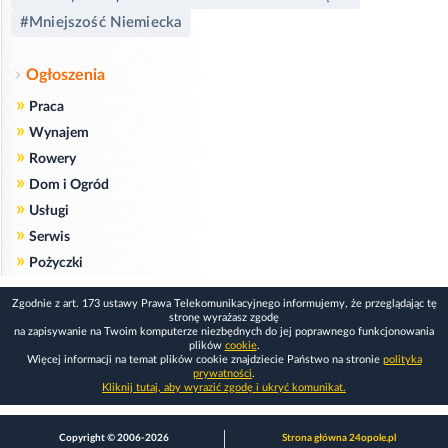
#Mniejszość Niemiecka
Ogłoszenia
»
Praca
»
Wynajem
»
Rowery
»
Dom i Ogród
»
Usługi
»
Serwis
»
Pożyczki
Zgodnie z art. 173 ustawy Prawa Telekomunikacyjnego informujemy, że przeglądając tę
stronę wyrażasz zgodę
na zapisywanie na Twoim komputerze niezbędnych do jej poprawnego funkcjonowania
plików
cookie
.
Więcej informacji na temat plików cookie znajdziecie Państwo na stronie
polityka
prywatności
.
Kliknij tutaj, aby wyrazić zgodę i ukryć komunikat.
Copyright © 2006-2026
Strona główna 24opole.pl