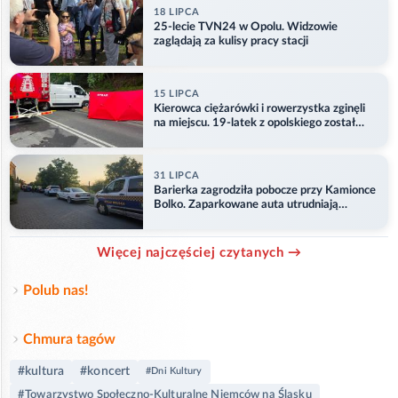
18 LIPCA
25-lecie TVN24 w Opolu. Widzowie
zaglądają za kulisy pracy stacji
15 LIPCA
Kierowca ciężarówki i rowerzystka zginęli
na miejscu. 19-latek z opolskiego został
ranny
31 LIPCA
Barierka zagrodziła pobocze przy Kamionce
Bolko. Zaparkowane auta utrudniają
przejazd
Więcej najczęściej czytanych →
Polub nas!
Chmura tagów
#kultura
#koncert
#Dni Kultury
#Towarzystwo Społeczno-Kulturalne Niemców na Śląsku