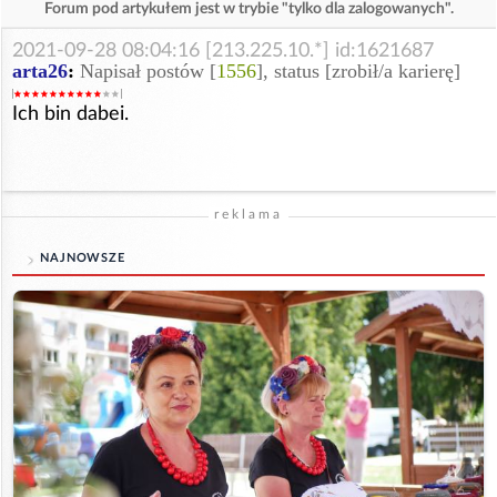
Forum pod artykułem jest w trybie "tylko dla zalogowanych".
2021-09-28 08:04:16 [213.225.10.*] id:1621687
arta26
:
Napisał postów [
1556
], status [zrobił/a karierę]
Ich bin dabei.
reklama
NAJNOWSZE