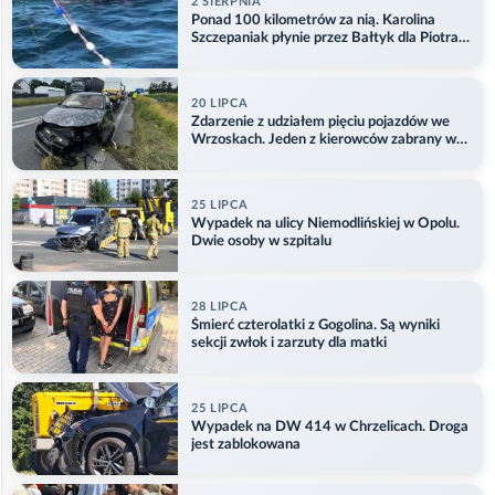
2 SIERPNIA
Ponad 100 kilometrów za nią. Karolina
Szczepaniak płynie przez Bałtyk dla Piotra.
Aktualizacja
20 LIPCA
Zdarzenie z udziałem pięciu pojazdów we
Wrzoskach. Jeden z kierowców zabrany w
kajdankach
25 LIPCA
Wypadek na ulicy Niemodlińskiej w Opolu.
Dwie osoby w szpitalu
28 LIPCA
Śmierć czterolatki z Gogolina. Są wyniki
sekcji zwłok i zarzuty dla matki
25 LIPCA
Wypadek na DW 414 w Chrzelicach. Droga
jest zablokowana