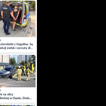
ach
A
zterolatki z Gogolina. Są
ekcji zwłok i zarzuty dla
A
 na ulicy
ińskiej w Opolu. Dwie
 szpitalu