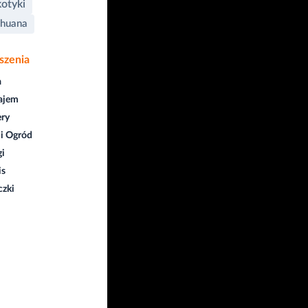
otyki
huana
szenia
a
ajem
ry
i Ogród
gi
is
czki