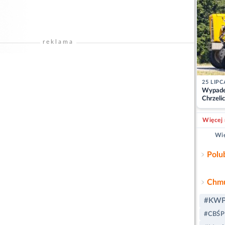
reklama
25 LIPC
Wypade
Chrzelic
zablok
Więcej 
Wię
Polu
Chmu
#KWP
#CBŚP