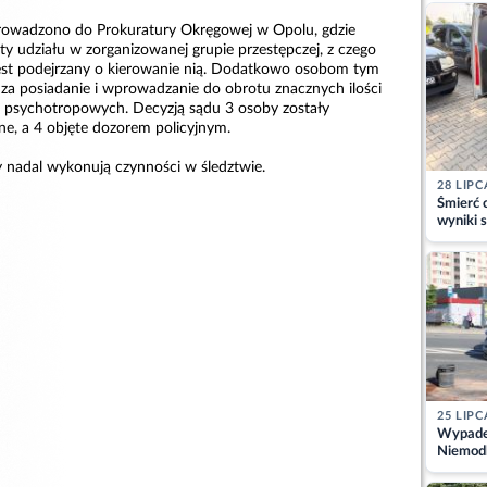
kajdank
owadzono do Prokuratury Okręgowej w Opolu, gdzie
y udziału w zorganizowanej grupie przestępczej, z czego
est podejrzany o kierowanie nią. Dodatkowo osobom tym
 za posiadanie i wprowadzanie do obrotu znacznych ilości
 psychotropowych. Decyzją sądu 3 osoby zostały
e, a 4 objęte dozorem policyjnym.
zy nadal wykonują czynności w śledztwie.
28 LIPC
Śmierć c
wyniki s
matki
25 LIPC
Wypadek
Niemodl
osoby w