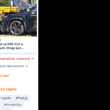
A
k na DW 414 w
ach. Droga jest
owana
najczęściej czytanych →
cej najnowszych →
b nas!
ra tagów
 opole
#Policja
#Pseudokibice