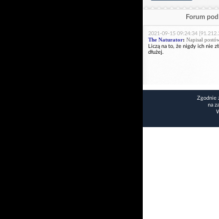
Forum pod 
2021-09-15 09:24:34 [91.212.
The Naturator
:
Napisał postó
Liczą na to, że nigdy ich nie 
dłużej.
Zgodnie 
na z
W