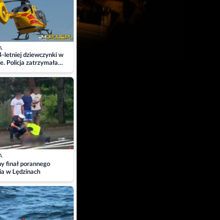
A
4-letniej dziewczynki w
e. Policja zatrzymała
A
ny finał porannego
ia w Lędzinach