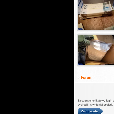
Forum
Zarezerwuj unikatowy login z
dyskusji i wymieniaj poglądy