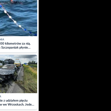
NIA
00 kilometrów za nią.
a Szczepaniak płynie
łtyk dla Piotra.
zacja
A
ie z udziałem pięciu
w we Wrzoskach. Jeden
wców zabrany w