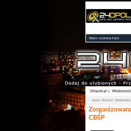
24opole.pl
Wiadomośc
Autor: Dżacheć
Wyświetleń
Zorganizowana 
CBŚP