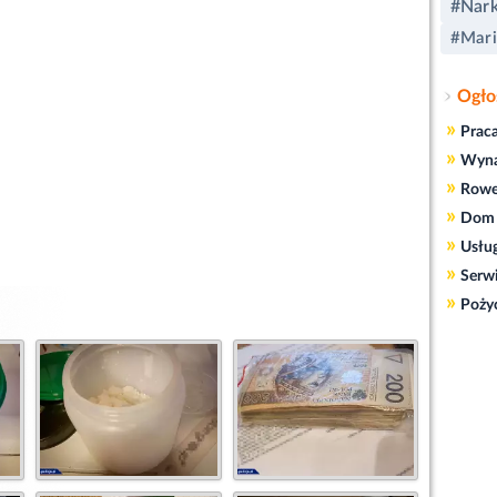
#Nark
#Mari
Ogło
»
Prac
»
Wyn
»
Rowe
»
Dom 
»
Usłu
»
Serw
»
Poży