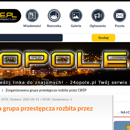
Wiadomości
Rozrywka
Galerie
Ogłoszenia
Poczta
Szukaj
i
Zorganizowana grupa przestępcza rozbita przez CBŚP
: 4370
Dodano: 2021-09-15 / 09:00
Komentarzy: 1
grupa przestępcza rozbita przez
NAJC