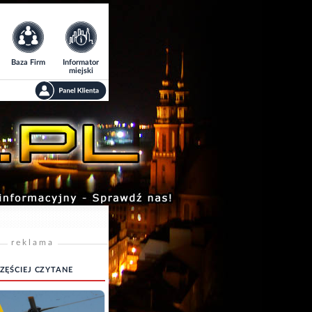
Baza Firm
Informator
miejski
reklama
ZĘŚCIEJ CZYTANE