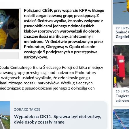
Policjanci CBŚP, przy wsparciu KPP w Brzegu
rozbili zorganizowaną grupę przestępczą. Z
ustaleń śledztwa wynika, że osoby związane z
pseudokibicami jednego z dolnośląskich
27 LIPC
klubów sportowych wprowadzali do obrotu
Śmierć 
znaczne ilości marihuany, amfetaminy i
Gogolini
matkę
mefedronu. W śledztwie prowadzonym przez
Prokuraturę Okręgową w Opolu obecnie
występuje 9 podejrzanych o przestępstwa
narkotykowe.
Opolu Centralnego Biura Śledczego Policji od kilku miesięcy
izowaną grupę przestępczą, pod nadzorem Prokuratury
 wstępnych ustaleń wynikało, że członkowie gangu
ciami różnego rodzaju narkotyków. Według śledczych
mieć związek z pseudokibicami jednego z dolnośląskich
15 LIPC
Tragicz
zdarzen
ZOBACZ TAKZE
Wypadek na DK11. Sprawca był nietrzeźwy,
dwie osoby zostały ranne