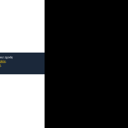
asz zgodę
okie
.
i
.