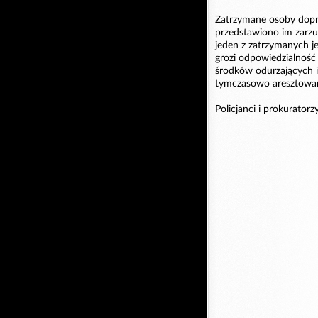
Zatrzymane osoby dopr
przedstawiono im zarzut
jeden z zatrzymanych j
grozi odpowiedzialność
środków odurzających i
tymczasowo aresztowan
Policjanci i prokurator