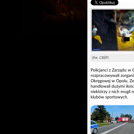
(Fot. CBŚP)
Policjanci z Zarządu w 
rozpracowywali zorgan
Okręgowej w Opolu. Ze
handlowali dużymi iloś
niektórzy z nich mogli 
klubów sportowych.