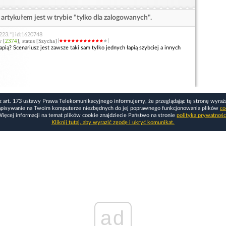
artykułem jest w trybie "tylko dla zalogowanych".
223.*] id:1620748
w [
2374
], status [Szycha]
złapią? Scenariusz jest zawsze taki sam tylko jednych łapią szybciej a innych
z art. 173 ustawy Prawa Telekomunikacyjnego informujemy, że przeglądając tę stronę wyraż
apisywanie na Twoim komputerze niezbędnych do jej poprawnego funkcjonowania plików
co
ięcej informacji na temat plików cookie znajdziecie Państwo na stronie
polityka prywatnośc
Kliknij tutaj, aby wyrazić zgodę i ukryć komunikat.
ad