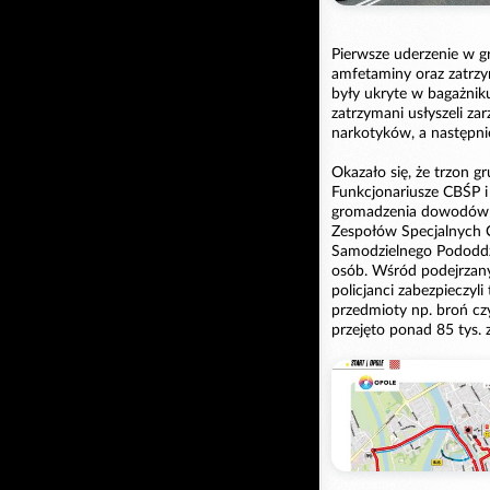
Pierwsze uderzenie w gr
amfetaminy oraz zatrzy
były ukryte w bagażnik
zatrzymani usłyszeli za
narkotyków, a następni
Okazało się, że trzon g
Funkcjonariusze CBŚP i 
gromadzenia dowodów pr
Zespołów Specjalnych C
Samodzielnego Pododdzi
osób. Wśród podejrzany
policjanci zabezpieczyl
przedmioty np. broń czy
przejęto ponad 85 tys. 