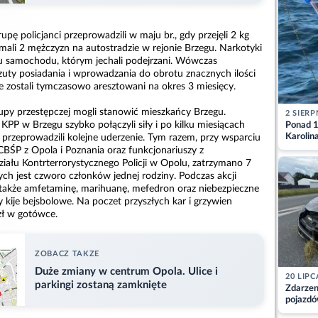
upę policjanci przeprowadzili w maju br., gdy przejęli 2 kg
mali 2 mężczyzn na autostradzie w rejonie Brzegu. Narkotyki
u samochodu, którym jechali podejrzani. Wówczas
rzuty posiadania i wprowadzania do obrotu znacznych ilości
e zostali tymczasowo aresztowani na okres 3 miesięcy.
rupy przestępczej mogli stanowić mieszkańcy Brzegu.
2 SIERP
KPP w Brzegu szybko połączyli siły i po kilku miesiącach
Ponad 1
Karolin
zeprowadzili kolejne uderzenie. Tym razem, przy wsparciu
przez Ba
BŚP z Opola i Poznania oraz funkcjonariuszy z
Aktuali
ału Kontrterrorystycznego Policji w Opolu, zatrzymano 7
ch jest czworo członków jednej rodziny. Podczas akcji
i także amfetaminę, marihuanę, mefedron oraz niebezpieczne
 kije bejsbolowe. Na poczet przyszłych kar i grzywien
zł w gotówce.
ZOBACZ TAKZE
Duże zmiany w centrum Opola. Ulice i
20 LIPC
parkingi zostaną zamknięte
Zdarzen
pojazdó
z kiero