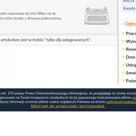
#oczy
#wada
anim wyprzedzą cię inni! Włącz się do
 na różne tematy z aktywną społecznością.
Ogło
»
Prac
artykułem jest w trybie "tylko dla zalogowanych".
»
Wyn
»
Rowe
»
Dom 
»
Usłu
»
Serw
»
Poży
z art. 173 ustawy Prawa Telekomunikacyjnego informujemy, że przeglądając tę stronę wyraż
apisywanie na Twoim komputerze niezbędnych do jej poprawnego funkcjonowania plików
co
ięcej informacji na temat plików cookie znajdziecie Państwo na stronie
polityka prywatnośc
Kliknij tutaj, aby wyrazić zgodę i ukryć komunikat.