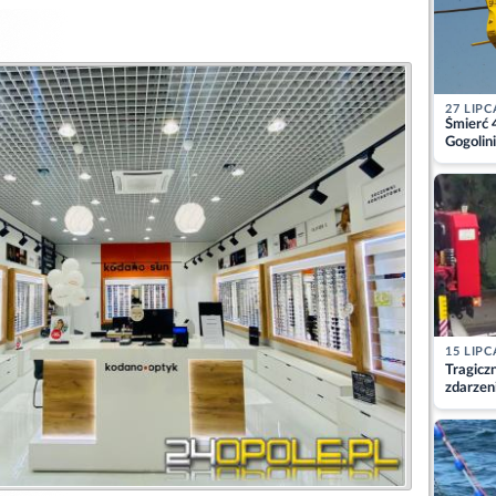
27 LIPC
Śmierć 
Gogolini
matkę
15 LIPC
Tragicz
zdarzen