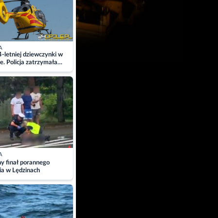
A
4-letniej dziewczynki w
e. Policja zatrzymała
A
ny finał porannego
ia w Lędzinach