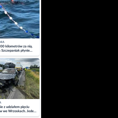
NIA
00 kilometrów za nią.
a Szczepaniak płynie
łtyk dla Piotra.
zacja
A
ie z udziałem pięciu
w we Wrzoskach. Jeden
wców zabrany w