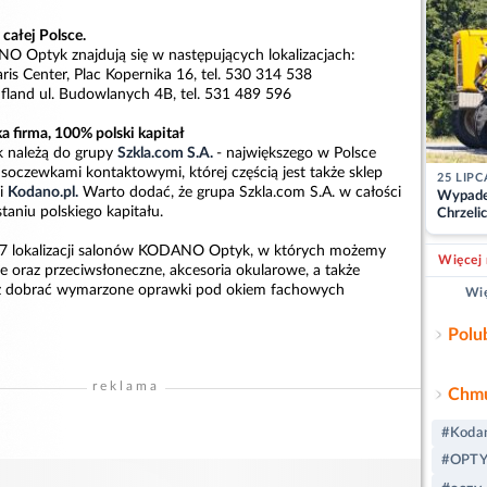
 całej Polsce.
 Optyk znajdują się w następujących lokalizacjach:
s Center, Plac Kopernika 16, tel. 530 314 538
and ul. Budowlanych 4B, tel. 531 489 596
firma, 100% polski kapitał
należą do grupy
Szkla.com S.A.
- największego w Polsce
soczewkami kontaktowymi, której częścią jest także sklep
25 LIPC
mi
Kodano.pl.
Warto dodać, że grupa Szkla.com S.A. w całości
Wypade
aniu polskiego kapitału.
Chrzelic
zablok
 37 lokalizacji salonów KODANO Optyk, w których możemy
Więcej 
e oraz przeciwsłoneczne, akcesoria okularowe, a także
z dobrać wymarzone oprawki pod okiem fachowych
Wię
Polu
reklama
Chmu
#Koda
#OPT