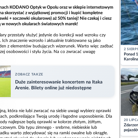
alonach KODANO Optyk w Opolu oraz w sklepie internetowym
korzystać z wyjątkowej promocji i kupić kompletne
awki + soczewki okularowe) aż 50% taniej! Nie czekaj i ciesz
ką w nowych okularach światowych marek!
ary przestały służyć jedynie do korekcji wad wzroku czy
Ich znaczenie wzrosło i aktualnie traktowane są jako
jeden z elementów budujących wizerunek. Warto więc zadbać
2 SIERP
zej osobowości i stylu życia. Na co zwracać uwagę
Ponad 1
Karolin
przez Ba
Aktuali
ZOBACZ TAKZE
Duże zainteresowanie koncertem na Itaka
Arenie. Bilety online już niedostępne
ojną, która nie lubi zwracać na siebie uwagi wybierz oprawki
ch, podkreślające Twoją urodę i łagodne usposobienie. Dla
20 LIPC
rody najlepsze będą oprawki w kolorze złotym, żółtym,
Zdarzen
owym. Dla typu zimnego - srebrne, niebieskie lub
pojazdó
padku warto zdecydować się na ramki owalne lub okrągłe.
z kiero