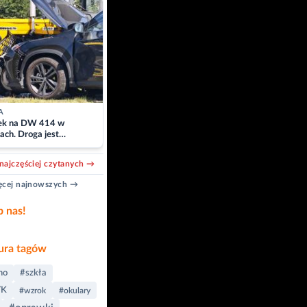
A
k na DW 414 w
ach. Droga jest
owana
najczęściej czytanych →
cej najnowszych →
b nas!
ra tagów
no
#szkła
YK
#wzrok
#okulary