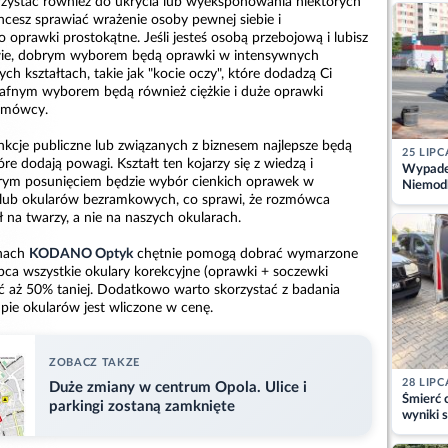
ystać również do ukrycia lub wyeksponowania niektórych
kajdank
chcesz sprawiać wrażenie osoby pewnej siebie i
o oprawki prostokątne. Jeśli jesteś osobą przebojową i lubisz
wie, dobrym wyborem będą oprawki w intensywnych
ch kształtach, takie jak "kocie oczy", które dodadzą Ci
 Trafnym wyborem będą również ciężkie i duże oprawki
ozmówcy.
nkcje publiczne lub związanych z biznesem najlepsze będą
25 LIPC
re dodają powagi. Kształt ten kojarzy się z wiedzą i
Wypadek
rym posunięciem będzie wybór cienkich oprawek w
Niemodl
lub okularów bezramkowych, co sprawi, że rozmówca
osoby w
 na twarzy, a nie na naszych okularach.
onach
KODANO Optyk
chętnie pomogą dobrać wymarzone
lipca wszystkie okulary korekcyjne (oprawki + soczewki
 aż 50% taniej. Dodatkowo warto skorzystać z badania
pie okularów jest wliczone w cenę.
ZOBACZ TAKZE
28 LIPC
Duże zmiany w centrum Opola. Ulice i
Śmierć c
parkingi zostaną zamknięte
wyniki s
matki