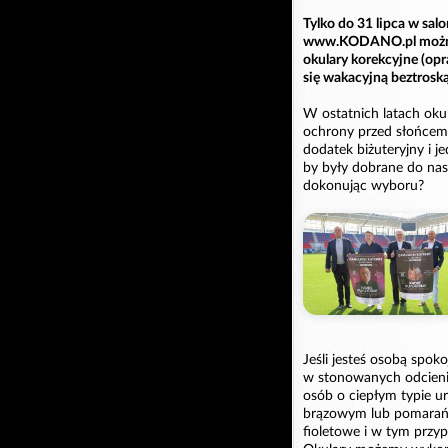
Tylko do 31 lipca w s
www.KODANO.pl można s
okulary korekcyjne (opr
się wakacyjną beztros
W ostatnich latach okul
ochrony przed słońcem. 
dodatek biżuteryjny i 
by były dobrane do nas
dokonując wyboru?
Jeśli jesteś osobą spok
w stonowanych odcienia
osób o ciepłym typie u
brązowym lub pomarańcz
fioletowe i w tym przy