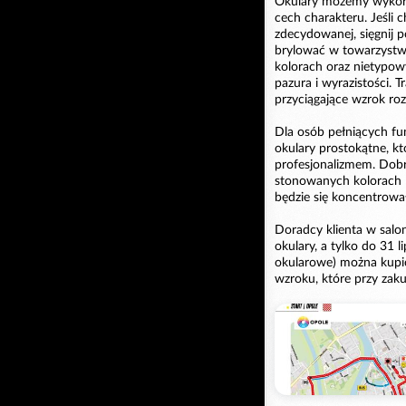
Okulary możemy wykorz
cech charakteru. Jeśli 
zdecydowanej, sięgnij p
brylować w towarzyst
kolorach oraz nietypowy
pazura i wyrazistości.
przyciągające wzrok r
Dla osób pełniących fu
okulary prostokątne, któ
profesjonalizmem. Dob
stonowanych kolorach 
będzie się koncentrował
Doradcy klienta w sal
okulary, a tylko do 31 
okularowe) można kupić
wzroku, które przy zaku