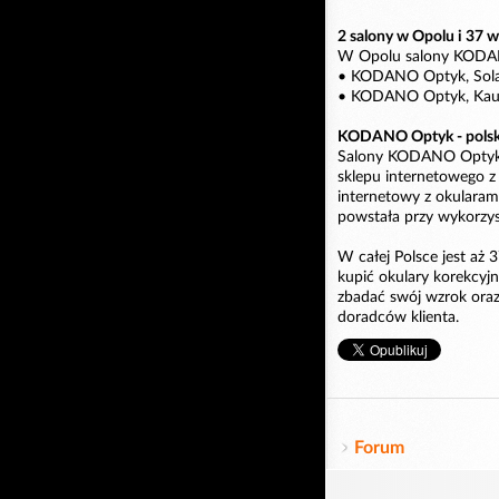
2 salony w Opolu i 37 w
W Opolu salony KODANO
• KODANO Optyk, Solari
• KODANO Optyk, Kaufl
KODANO Optyk - polska 
Salony KODANO Optyk 
sklepu internetowego z 
internetowy z okulara
powstała przy wykorzyst
W całej Polsce jest aż
kupić okulary korekcyjn
zbadać swój wzrok ora
doradców klienta.
Forum