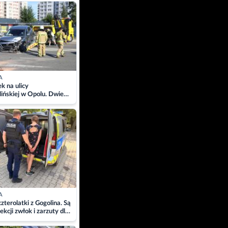
ach
A
 na ulicy
ińskiej w Opolu. Dwie
 szpitalu
A
zterolatki z Gogolina. Są
ekcji zwłok i zarzuty dla