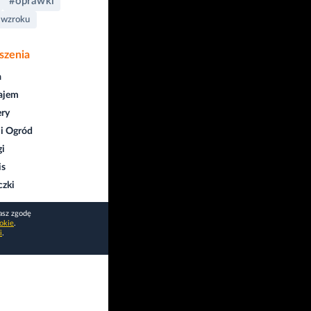
#oprawki
 wzroku
szenia
a
ajem
ry
i Ogród
gi
is
czki
asz zgodę
okie
.
i
.