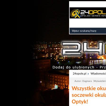
24opole.pl
Wiadomośc
Autor: Dagmara
Wyświetleń
Wszystkie okul
soczewki oku
Optyk!