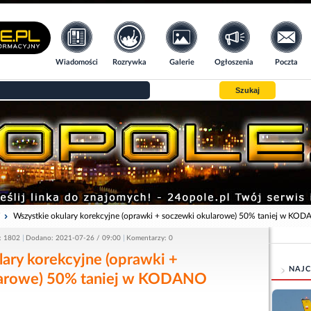
Wiadomości
Rozrywka
Galerie
Ogłoszenia
Poczta
Szukaj
i
Wszystkie okulary korekcyjne (oprawki + soczewki okularowe) 50% taniej w KO
: 1802
Dodano: 2021-07-26 / 09:00
Komentarzy: 0
ary korekcyjne (oprawki +
NAJC
larowe) 50% taniej w KODANO