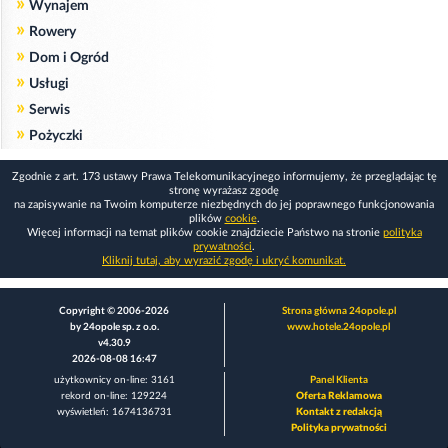
»
Wynajem
»
Rowery
»
Dom i Ogród
»
Usługi
»
Serwis
»
Pożyczki
Zgodnie z art. 173 ustawy Prawa Telekomunikacyjnego informujemy, że przeglądając tę
stronę wyrażasz zgodę
na zapisywanie na Twoim komputerze niezbędnych do jej poprawnego funkcjonowania
plików
cookie
.
Więcej informacji na temat plików cookie znajdziecie Państwo na stronie
polityka
prywatności
.
Kliknij tutaj, aby wyrazić zgodę i ukryć komunikat.
Copyright © 2006-2026
Strona główna 24opole.pl
by 24opole sp. z o.o.
www.hotele.24opole.pl
v4.30.9
2026-08-08 16:47
użytkownicy on-line: 3161
Panel Klienta
rekord on-line: 129224
Oferta Reklamowa
wyświetleń: 1674136731
Kontakt z redakcją
Polityka prywatności