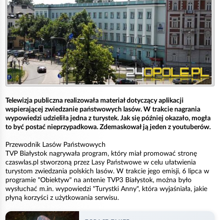
Telewizja publiczna realizowała materiał dotyczący aplikacji
wspierającej zwiedzanie państwowych lasów. W trakcie nagrania
wypowiedzi udzieliła jedna z turystek. Jak się później okazało, mogła
to być postać nieprzypadkowa. Zdemaskował ją jeden z youtuberów.
Przewodnik Lasów Państwowych
TVP Białystok nagrywała program, który miał promować stronę
czaswlas.pl stworzoną przez Lasy Państwowe w celu ułatwienia
turystom zwiedzania polskich lasów. W trakcie jego emisji, 6 lipca w
programie "Obiektyw" na antenie TVP3 Białystok, można było
wysłuchać m.in. wypowiedzi "Turystki Anny", która wyjaśniała, jakie
płyną korzyści z użytkowania serwisu.