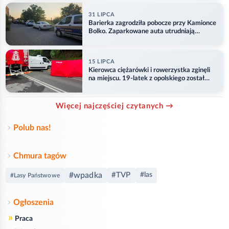
31 LIPCA
Barierka zagrodziła pobocze przy Kamionce
Bolko. Zaparkowane auta utrudniają
przejazd
15 LIPCA
Kierowca ciężarówki i rowerzystka zginęli
na miejscu. 19-latek z opolskiego został
ranny
Więcej najczęściej czytanych →
Polub nas!
Chmura tagów
#wpadka
#TVP
#las
#Lasy Państwowe
Ogłoszenia
»
Praca