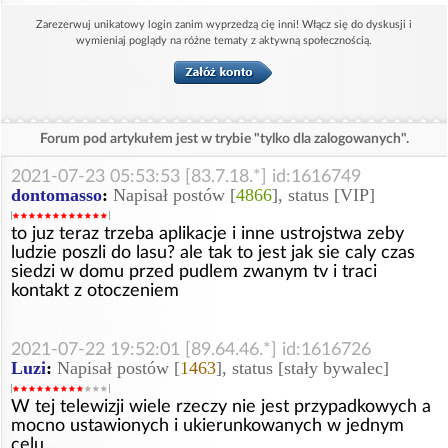
Zarezerwuj unikatowy login zanim wyprzedzą cię inni! Włącz się do dyskusji i
wymieniaj poglądy na różne tematy z aktywną społecznością.
Forum pod artykułem jest w trybie "tylko dla zalogowanych".
2021-07-23 05:53:53 [83.7.18.*] id:1616749
dontomasso
:
Napisał postów [
4866
], status [VIP]
to juz teraz trzeba aplikacje i inne ustrojstwa zeby
ludzie poszli do lasu? ale tak to jest jak sie caly czas
siedzi w domu przed pudlem zwanym tv i traci
kontakt z otoczeniem
2021-07-22 19:52:01 [89.64.46.*] id:1616726
Luzi
:
Napisał postów [
1463
], status [stały bywalec]
W tej telewizji wiele rzeczy nie jest przypadkowych a
mocno ustawionych i ukierunkowanych w jednym
celu..