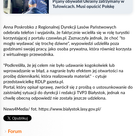
Pijany obywatel Ukrainy zatrzymany w
Tułowicach. Musi opuścić Polskę
Anna Poskrobko z Regionalnej Dyrekcji Lasów Państwowych
odebrała telefon i wyjaśniła, że faktycznie wcieliła się w rolę turystki
korzystającej z portalu czaswlas.pl. Zaznaczyła jednak, że choć "to
mogło wydawać się trochę dziwne", wypowiedzi udzieliła poza
godzinami swojej pracy, jako osoba prywatna, która również korzysta
z wirtualnego przewodnika.
"Podkreśliła, że jej celem nie było udawanie kogokolwiek lub
wprowadzanie w błąd, a nagranie było efektem jej otwartości na
prośbę dziennikarki, która realizowała materiał." - cytuje
przedstawicielkę RDLP gazeta.pl.
Portal, który opisał sprawę, zwrócił się z prośbą o ustosunkowanie do
zaistniałej sytuacji do dyrekcji i redakcji TVP3 Białystok, jednak na
chwilę obecną odpowiedź nie została jeszcze udzielona.
News4Media/ fot. https://www.bialystok.lasy.gov.pl/
Forum