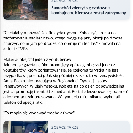
ZOBACZ TAKZE
Samochód zderzył się czołowo z
kombajnem. Kierowca został zatrzymany
"Chciałabym poznać ścieżki dydaktyczne. Zobaczyć, co ma do
zaoferowania nadleśnictwo, czego mogę się przy okazji po drodze
nauczyć, co mijam po drodze, co oferuje mi ten las." - mówiła na
antenie TVP3.
Materiał obejrzał jeden z youtuberów
Jak podaje gazeta.pl, film promujący aplikację obejrzał jeden z
youtuberów, który zorientował się, że rzekoma turystka nie jest
przypadkową postacią. Jak się później okazało, to w rzeczywistości
Anna Poskrobko pracująca w Regionalnej Dyrekcji Lasów
Państwowych w Białymstoku. Kobieta na co dzień odpowiedzialna
jest za promocję i kontakt z mediami. Portal zdecydował się poprosić
o komentarz zainteresowaną. W tym celu dziennikarze wykonali
telefon od specjalistki.
"To mogło się wydawać trochę dziwne"
ZOBACZ TAKZE