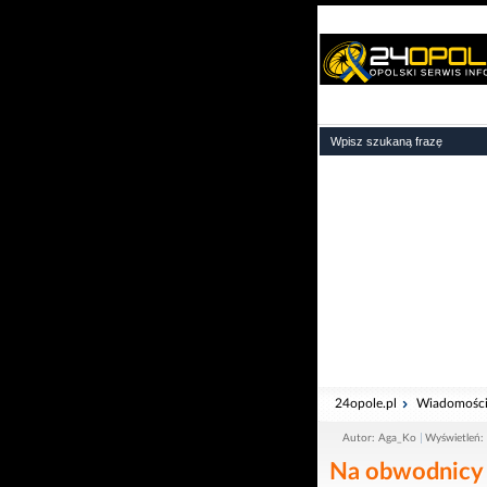
24opole.pl
Wiadomośc
Autor: Aga_Ko
Wyświetleń:
Na obwodnicy