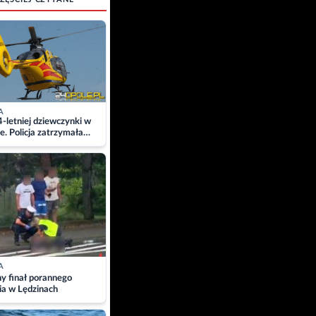
A
4-letniej dziewczynki w
e. Policja zatrzymała
A
ny finał porannego
ia w Lędzinach