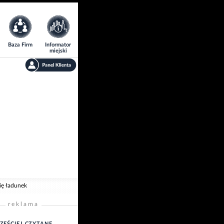
Baza Firm
Informator
miejski
ię ładunek
reklama
ZĘŚCIEJ CZYTANE