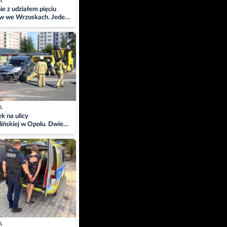
A
ie z udziałem pięciu
w we Wrzoskach. Jeden
wców zabrany w
ach
A
 na ulicy
ińskiej w Opolu. Dwie
 szpitalu
A