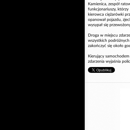
Kamienica, zespół rato
funkcjonariuszy, którzy 
kierowca ciężarówki pr
opanował pojazdu, zjech
wysypał się przewożony
Droga w miejscu zdarze
wszystkich podróżnych 
zakończyć się około go
Kierujący samochodem 
zdarzenia wyjaśnia polic