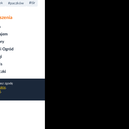
#tir
ek
#paczków
szenia
a
ajem
ry
i Ogród
gi
is
czki
asz zgodę
okie
.
i
.