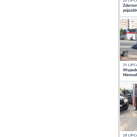
20 LIPC
Zdarzen
pojazdó
z kiero
kajdank
25 LIPC
Wypadek
Niemodl
osoby w
28 LIPC