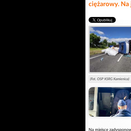
ciężarowy. Na 
(Fot. OSP KSRG Kamienica)
Na miejsce zadysponow