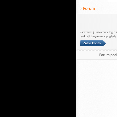
Forum
Zarezerwuj unikatowy login z
dyskusji i wymieniaj poglądy
Forum pod 