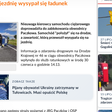
jezdnię wysypał się ładunek
Nieuwaga kierowcy samochodu ciężarowego
doprowadziła do zablokowania obwodnicy
Paczkowa. Samochód "położył" się na drodze,
a zawartość, którą przewoził wysypała się na
27 LIPC
jezdnię.
Śmierć 
Gogolini
matkę
Informacja o zdarzeniu drogowym na Drodze
Krajowej nr 46 w ciągu obwodnicy Paczkowa
wpłynęła do służb ratunkowych w środę 30
czerwca o godzinie 14.13.
ZOBACZ TAKZE
Pijany obywatel Ukrainy zatrzymany w
Tułowicach. Musi opuścić Polskę
15 LIPC
Tragicz
zdarzen
ano zastępy straży pożarnej z JRG Paczków i OSP