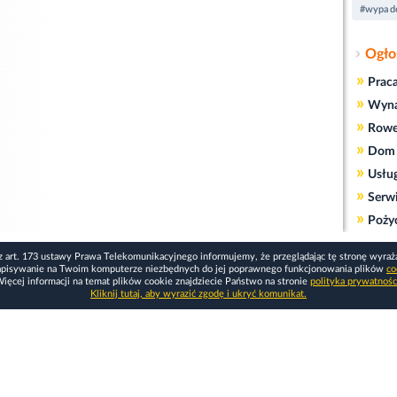
#wypad
Ogło
»
Prac
»
Wyn
»
Rowe
»
Dom 
»
Usłu
»
Serw
»
Poży
z art. 173 ustawy Prawa Telekomunikacyjnego informujemy, że przeglądając tę stronę wyraż
apisywanie na Twoim komputerze niezbędnych do jej poprawnego funkcjonowania plików
co
ięcej informacji na temat plików cookie znajdziecie Państwo na stronie
polityka prywatnośc
Kliknij tutaj, aby wyrazić zgodę i ukryć komunikat.