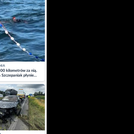
NIA
00 kilometrów za nią.
a Szczepaniak płynie
łtyk dla Piotra.
zacja