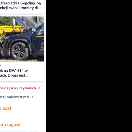
zterolatki z Gogolina. Są
ekcji zwłok i zarzuty dla
A
k na DW 414 w
ach. Droga jest
owana
najczęściej czytanych →
cej najnowszych →
b nas!
ra tagów