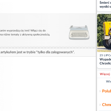
Śmierć c
wyniki s
matki
anim wyprzedzą cię inni! Włącz się do
 na różne tematy z aktywną społecznością.
artykułem jest w trybie "tylko dla zalogowanych".
25 LIPC
Wypade
Chrzelic
zablok
Więcej 
Wię
Polu
Chmu