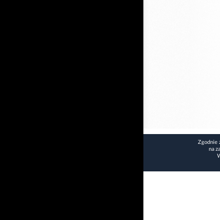
Zgodnie 
na z
W