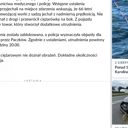
wnictwa medycznego i policję. Wstępne ustalenia
przyjechali na miejsce zdarzenia wskazują, że 66-letni
zewożącej worki z sadzą jechał z nadmierną prędkością. Nie
ał z drogi i przewrócił ciężarówkę na bok. Z pojazdu
 towar, który stworzył dodatkowe utrudnienia.
nia została zablokowana, a policja wyznaczyła objazdy dla
przez Paczków. Zgodnie z ustaleniami, utrudnienia powinny
dziny 20.00.
ciężarowym nie doznał obrażeń. Dokładne okoliczności
ja.
2 SIERP
Ponad 1
Karolin
przez Ba
reklama
Aktuali