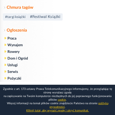
Chmura tagów
#Festiwal Książki
#targi książki
Ogłoszenia
»
Praca
»
Wynajem
»
Rowery
»
Dom i Ogród
»
Usługi
»
Serwis
»
Pożyczki
Zgodnie z art. 173 ustawy Prawa Telekomunikacyjnego informujemy, że przeglądając tę
stronę wyrażasz zgodę
na zapisywanie na Twoim komputerze niezbędnych do jej poprawnego funkcjonowania
plików
cookie
.
Więcej informacji na temat plików cookie znajdziecie Państwo na stronie
polityka
prywatności
.
Kliknij tutaj, aby wyrazić zgodę i ukryć komunikat.