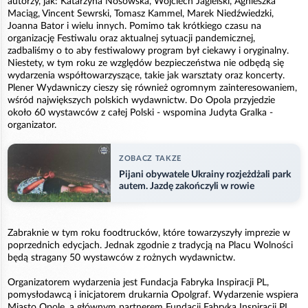
autorzy, jak: Katarzyna Nosowska, Wojciech Jagielski, Agnieszka
Maciąg, Vincent Sewrski, Tomasz Kammel, Marek Niedźwiedzki,
Joanna Bator i wielu innych. Pomimo tak krótkiego czasu na
organizację Festiwalu oraz aktualnej sytuacji pandemicznej,
zadbaliśmy o to aby festiwalowy program był ciekawy i oryginalny.
Niestety, w tym roku ze względów bezpieczeństwa nie odbędą się
wydarzenia współtowarzyszące, takie jak warsztaty oraz koncerty.
Plener Wydawniczy cieszy się również ogromnym zainteresowaniem,
wśród największych polskich wydawnictw. Do Opola przyjedzie
około 60 wystawców z całej Polski - wspomina Judyta Gralka -
organizator.
ZOBACZ TAKZE
Pijani obywatele Ukrainy rozjeżdżali park
autem. Jazdę zakończyli w rowie
Zabraknie w tym roku foodtrucków, które towarzyszyły imprezie w
poprzednich edycjach. Jednak zgodnie z tradycją na Placu Wolności
będą stragany 50 wystawców z rożnych wydawnictw.
Organizatorem wydarzenia jest Fundacja Fabryka Inspiracji PL,
pomysłodawcą i inicjatorem drukarnia Opolgraf. Wydarzenie wspiera
Miasto Opole, a głównym partnerem Fundacji Fabryka Inspiracji PL