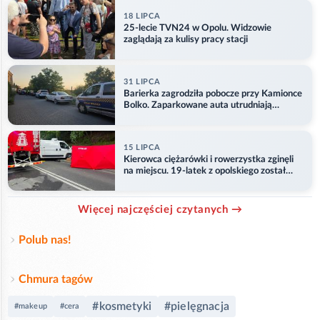
18 LIPCA
25-lecie TVN24 w Opolu. Widzowie
zaglądają za kulisy pracy stacji
31 LIPCA
Barierka zagrodziła pobocze przy Kamionce
Bolko. Zaparkowane auta utrudniają
przejazd
15 LIPCA
Kierowca ciężarówki i rowerzystka zginęli
na miejscu. 19-latek z opolskiego został
ranny
Więcej najczęściej czytanych →
Polub nas!
Chmura tagów
#kosmetyki
#pielęgnacja
#makeup
#cera