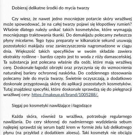
Dobieraj delikatne środki do mycia twarzy
Czy wiesz, że nawet jedno mocniejsze potarcie skóry wrażliwej
może spowodować, że na całej twarzy pojawi się kłopotliwy rumień?
Właśnie dlatego należy unikać takich kosmetyków, które wymagają
mocniejszego traktowania tkanki. Do demakijażu polecamy zwłaszcza
płyny micelarne. Tego typu preparaty w kilkanaście sekund usuwają
pozostałości makijażu oraz zanieczyszczenia nagromadzone w ciągu
dnia. Większość takich specyfików w swoim składzie zawiera
ekstrakty roślinne - bardzo często jest to woda z róży damasceńskiej.
Ta substancja jest polecana właśnie dla osób, które mają wrażliwą
cerę. Doskonale łagodzi obrzęki oraz przyczynia się do wzmocnienia
naturalnej bariery ochronnej naskórka. Do codziennego stosowania
polecamy żele do mycia twarzy. Świetnie oczyszczają, a dodatkowo
doskonale przygotowują skórę do aplikacji pozostałych kosmetyków.
Tutaj znajdziesz specyfiki, które doskonale sprawdzą się do pielęgnacji
wrażliwej cery:
https://makeup.pl/brand/1005288/
.
Sięgaj po kosmetyki nawilżające i łagodzące
Każda skóra, również ta wrażliwa, potrzebuje regularnego
nawilżania. Do cery skłonnej do nadmiernego wydzielania sebum
najlepiej sprawdzi się serum bądź krem w formie żelu lub delikatnego
płynu (na przykład z dodatkiem aloesu). Taki kosmetyk nie obciąża