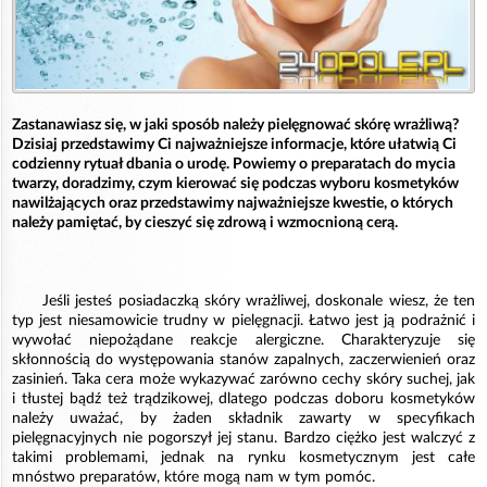
Zastanawiasz się, w jaki sposób należy pielęgnować skórę wrażliwą?
Dzisiaj przedstawimy Ci najważniejsze informacje, które ułatwią Ci
codzienny rytuał dbania o urodę. Powiemy o preparatach do mycia
twarzy, doradzimy, czym kierować się podczas wyboru kosmetyków
nawilżających oraz przedstawimy najważniejsze kwestie, o których
należy pamiętać, by cieszyć się zdrową i wzmocnioną cerą.
Jeśli jesteś posiadaczką skóry wrażliwej, doskonale wiesz, że ten
typ jest niesamowicie trudny w pielęgnacji. Łatwo jest ją podrażnić i
wywołać niepożądane reakcje alergiczne. Charakteryzuje się
skłonnością do występowania stanów zapalnych, zaczerwienień oraz
zasinień. Taka cera może wykazywać zarówno cechy skóry suchej, jak
i tłustej bądź też trądzikowej, dlatego podczas doboru kosmetyków
należy uważać, by żaden składnik zawarty w specyfikach
pielęgnacyjnych nie pogorszył jej stanu. Bardzo ciężko jest walczyć z
takimi problemami, jednak na rynku kosmetycznym jest całe
mnóstwo preparatów, które mogą nam w tym pomóc.