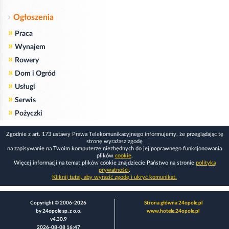
Ogłoszenia
»
Praca
»
Wynajem
»
Rowery
»
Dom i Ogród
»
Usługi
»
Serwis
»
Pożyczki
Zgodnie z art. 173 ustawy Prawa Telekomunikacyjnego informujemy, że przeglądając tę
stronę wyrażasz zgodę
na zapisywanie na Twoim komputerze niezbędnych do jej poprawnego funkcjonowania
plików
cookie
.
Więcej informacji na temat plików cookie znajdziecie Państwo na stronie
polityka
prywatności
.
Kliknij tutaj, aby wyrazić zgodę i ukryć komunikat.
Copyright © 2006-2026
Strona główna 24opole.pl
by 24opole sp. z o.o.
www.hotele.24opole.pl
v4.30.9
2026-08-08 16:47