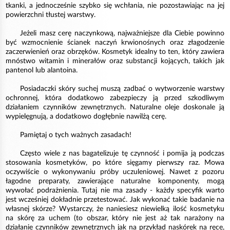
tkanki, a jednocześnie szybko się wchłania, nie pozostawiając na jej
powierzchni tłustej warstwy.
Jeżeli masz cerę naczynkową, najważniejsze dla Ciebie powinno
być wzmocnienie ścianek naczyń krwionośnych oraz złagodzenie
zaczerwienień oraz obrzęków. Kosmetyk idealny to ten, który zawiera
mnóstwo witamin i minerałów oraz substancji kojących, takich jak
pantenol lub alantoina.
Posiadaczki skóry suchej muszą zadbać o wytworzenie warstwy
ochronnej, która dodatkowo zabezpieczy ją przed szkodliwym
działaniem czynników zewnętrznych. Naturalne oleje doskonale ją
wypielęgnują, a dodatkowo dogłębnie nawilżą cerę.
Pamiętaj o tych ważnych zasadach!
Często wiele z nas bagatelizuje tę czynność i pomija ją podczas
stosowania kosmetyków, po które sięgamy pierwszy raz. Mowa
oczywiście o wykonywaniu próby uczuleniowej. Nawet z pozoru
łagodne preparaty, zawierające naturalne komponenty, mogą
wywołać podrażnienia. Tutaj nie ma zasady - każdy specyfik warto
jest wcześniej dokładnie przetestować. Jak wykonać takie badanie na
własnej skórze? Wystarczy, że naniesiesz niewielką ilość kosmetyku
na skórę za uchem (to obszar, który nie jest aż tak narażony na
działanie czynników zewnętrznych jak na przykład naskórek na ręce,