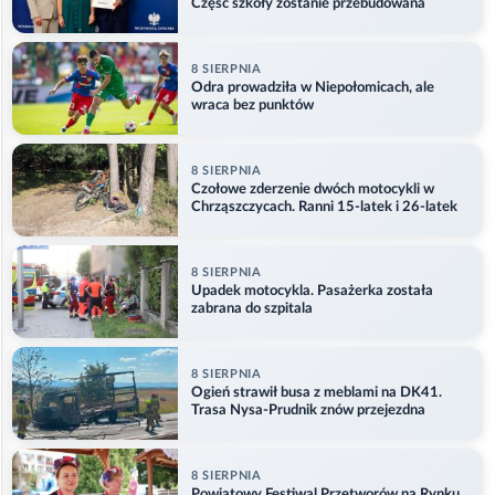
Część szkoły zostanie przebudowana
8 SIERPNIA
Odra prowadziła w Niepołomicach, ale
wraca bez punktów
8 SIERPNIA
Czołowe zderzenie dwóch motocykli w
Chrząszczycach. Ranni 15-latek i 26-latek
8 SIERPNIA
Upadek motocykla. Pasażerka została
zabrana do szpitala
8 SIERPNIA
Ogień strawił busa z meblami na DK41.
Trasa Nysa-Prudnik znów przejezdna
8 SIERPNIA
Powiatowy Festiwal Przetworów na Rynku