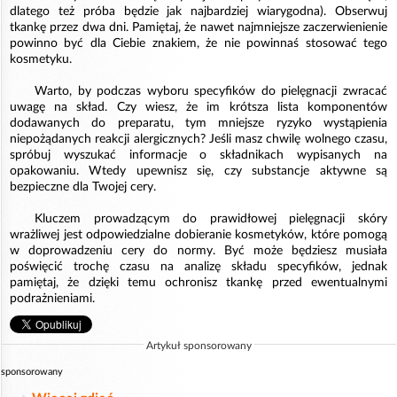
dlatego też próba będzie jak najbardziej wiarygodna). Obserwuj
tkankę przez dwa dni. Pamiętaj, że nawet najmniejsze zaczerwienienie
powinno być dla Ciebie znakiem, że nie powinnaś stosować tego
kosmetyku.
Warto, by podczas wyboru specyfików do pielęgnacji zwracać
uwagę na skład. Czy wiesz, że im krótsza lista komponentów
dodawanych do preparatu, tym mniejsze ryzyko wystąpienia
niepożądanych reakcji alergicznych? Jeśli masz chwilę wolnego czasu,
spróbuj wyszukać informacje o składnikach wypisanych na
opakowaniu. Wtedy upewnisz się, czy substancje aktywne są
bezpieczne dla Twojej cery.
Kluczem prowadzącym do prawidłowej pielęgnacji skóry
wrażliwej jest odpowiedzialne dobieranie kosmetyków, które pomogą
w doprowadzeniu cery do normy. Być może będziesz musiała
poświęcić trochę czasu na analizę składu specyfików, jednak
pamiętaj, że dzięki temu ochronisz tkankę przed ewentualnymi
podrażnieniami.
Artykuł sponsorowany
sponsorowany