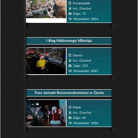
Poniedziałek
fot.: Dżacheć
Zdjęć: 75
Wyświetleń: 3814
I Bieg Malinowego Mikołaja
Sobota
fot.: Dżacheć
Zdjęć: 353
Wyświetleń: 4087
Trwa Jarmark Bożonarodzeniowy w Opolu
Piątek
fot.: Dżacheć
Zdjęć: 69
Wyświetleń: 3486