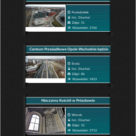
Poniedziałek
fot.: Dżacheć
Zdjęć: 51
Wyświetleń: 2760
Centrum Przesiadkowe Opole Wschodnie będzie
gotowe do końca roku
Środa
fot.: Dżacheć
Zdjęć: 86
Wyświetleń: 3453
Nieczynny Kościół w Prószkowie
Wtorek
fot.: Dżacheć
Zdjęć: 52
Wyświetleń: 3713