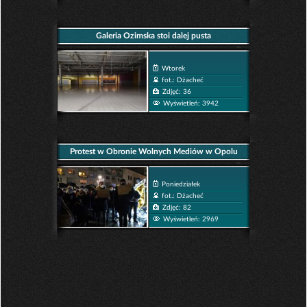
Galeria Ozimska stoi dalej pusta
Wtorek
fot.: Dżacheć
Zdjęć: 36
Wyświetleń: 3942
Protest w Obronie Wolnych Mediów w Opolu
Poniedziałek
fot.: Dżacheć
Zdjęć: 82
Wyświetleń: 2969