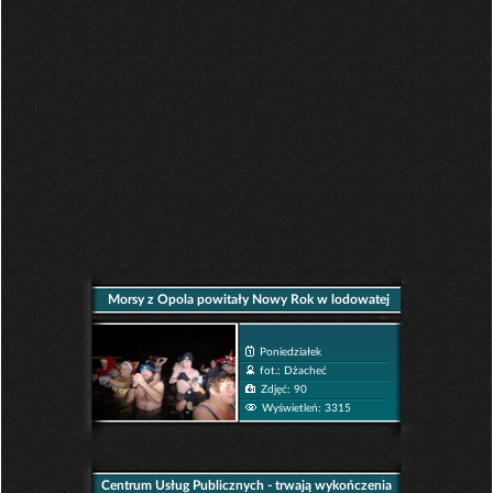
Morsy z Opola powitały Nowy Rok w lodowatej
wodzie!
Poniedziałek
fot.: Dżacheć
Zdjęć: 90
Wyświetleń: 3315
Centrum Usług Publicznych - trwają wykończenia