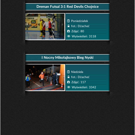
Dreman Futsal 3:1 Red Devils Chojnice
Poniedziałek
fot.: Dżacheć
Zdjęć: 80
Wyświetleń: 3118
I Nocny Mikołajkowy Bieg Nyski
Niedziela
fot.: Dżacheć
Zdjęć: 117
Wyświetleń: 3342