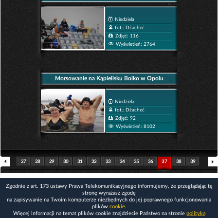
Niedziela
fot.: Dżacheć
Zdjęć: 116
Wyświetleń: 2764
Morsowanie na Kąpielisku Bolko w Opolu
Niedziela
fot.: Dżacheć
Zdjęć: 92
Wyświetleń: 8102
27
28
29
30
31
32
33
34
35
36
37
38
39
40
41
42
43
44
45
46
47
48
49
50
Zgodnie z art. 173 ustawy Prawa Telekomunikacyjnego informujemy, że przeglądając tę
stronę wyrażasz zgodę
na zapisywanie na Twoim komputerze niezbędnych do jej poprawnego funkcjonowania
plików
cookie
.
Więcej informacji na temat plików cookie znajdziecie Państwo na stronie
polityka