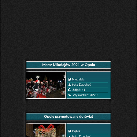
Marsz Mikołajów 2021 w Opolu
Niedziela
fot.: Dżacheć
Zdjęć: 41
Wyświetleń: 3220
Opole przygotowane do świąt
Piątek
fot.: Dżacheć