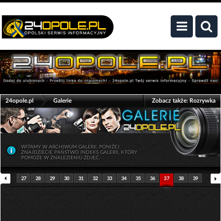
>
24opole.pl
Galerie
Zobacz także:
Rozrywka
WITAMY W ARCHIWUM GALERII. PONIŻEJ
ZNAJDZIECIE PAŃSTWO INDEKS GALERII, KTÓRY
POMOŻE W ZNALEZIENIU ZDJĘĆ.
27
28
29
30
31
32
33
34
35
36
37
38
39
40
41
42
43
44
45
46
47
48
49
50