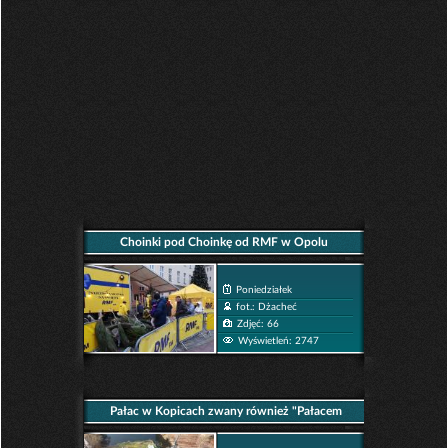
Choinki pod Choinkę od RMF w Opolu
Poniedziałek
fot.: Dżacheć
Zdjęć: 66
Wyświetleń: 2747
Pałac w Kopicach zwany również "Pałacem
Śląskiego Kopciuszka"