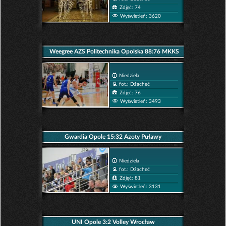
Zdjęć: 74
Wyświetleń: 3620
Weegree AZS Politechnika Opolska 88:76 MKKS
Żak Koszalin
Niedziela
fot.: Dżacheć
Zdjęć: 76
Wyświetleń: 3493
Gwardia Opole 15:32 Azoty Puławy
Niedziela
fot.: Dżacheć
Zdjęć: 81
Wyświetleń: 3131
UNI Opole 3:2 Volley Wrocław