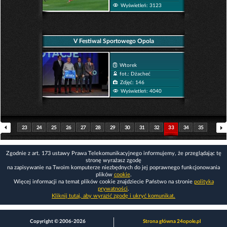
Wyświetleń: 3123
V Festiwal Sportowego Opola
Wtorek
fot.: Dżacheć
Zdjęć: 146
Wyświetleń: 4040
23
24
25
26
27
28
29
30
31
32
33
34
35
36
37
38
39
40
41
42
43
44
45
46
Zgodnie z art. 173 ustawy Prawa Telekomunikacyjnego informujemy, że przeglądając tę
stronę wyrażasz zgodę
na zapisywanie na Twoim komputerze niezbędnych do jej poprawnego funkcjonowania
plików
cookie
.
Więcej informacji na temat plików cookie znajdziecie Państwo na stronie
polityka
prywatności
.
Kliknij tutaj, aby wyrazić zgodę i ukryć komunikat.
Copyright © 2006-2026
Strona główna 24opole.pl