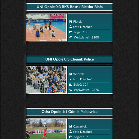
UNI Opole 0:3 BKS Bostik Bielsko-Biała
Piątek
fot.: Dżacheć
Zdjęć: 103
Wyświetleń: 2100
UNI Opole 0:3 Chemik Police
Wtorek
fot.: Dżacheć
Zdjęć: 124
Wyświetleń: 2376
Odra Opole 1:1 Górnik Polkowice
Czwartek
fot.: Dżacheć
Zdjęć: 136