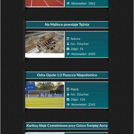
Wyświetleń: 1862
Na Malince powstaje Tężnia
Sobota
fot.: Dżacheć
Zdjęć: 51
Wyświetleń: 2405
Odra Opole 1:2 Puszcza Niepołomice
Piątek
fot.: Dżacheć
Zdjęć: 126
Wyświetleń: 2242
Kwitną Aleje Czereśniowe przy Górze Świętej Anny