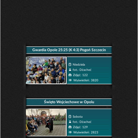
Gwardia Opole 25:25 (K 4:3) Pogoń Szczecin
Niedziela
fot.: Dżacheć
Zdjęć: 122
Wyświetleń: 3820
Święto Wojciechowe w Opolu
Sobota
fot.: Dżacheć
Zdjęć: 129
Wyświetleń: 2823