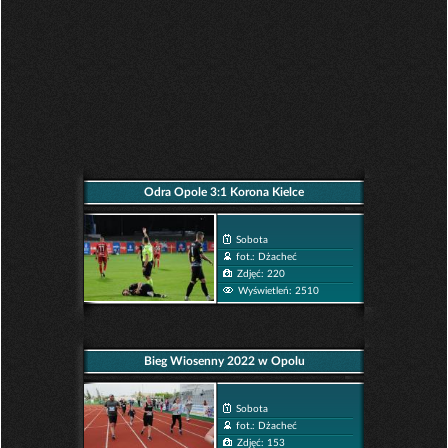
Odra Opole 3:1 Korona Kielce
Sobota
fot.: Dżacheć
Zdjęć: 220
Wyświetleń: 2510
Bieg Wiosenny 2022 w Opolu
Sobota
fot.: Dżacheć
Zdjęć: 153