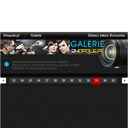
>
24opole.pl
Galerie
Zobacz także:
Rozrywka
WITAMY W ARCHIWUM GALERII. PONIŻEJ
ZNAJDZIECIE PAŃSTWO INDEKS GALERII, KTÓRY
POMOŻE W ZNALEZIENIU ZDJĘĆ.
23
24
25
26
27
28
29
30
31
32
33
34
35
36
37
38
39
40
41
42
43
44
45
46