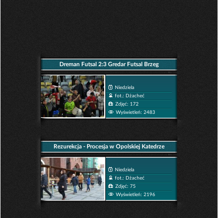
Dreman Futsal 2:3 Gredar Futsal Brzeg
Niedziela
fot.: Dżacheć
Zdjęć: 172
Wyświetleń: 2483
Rezurekcja - Procesja w Opolskiej Katedrze
Niedziela
fot.: Dżacheć
Zdjęć: 75
Wyświetleń: 2196