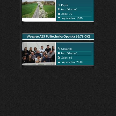
Piątek
fot.: Dżacheć
Zdjęć: 72
Wyświetleń: 1980
Weegree AZS Politechnika Opolska 86:78 GKS
Tychy
Czwartek
fot.: Dżacheć
Zdjęć: 83
Wyświetleń: 2343