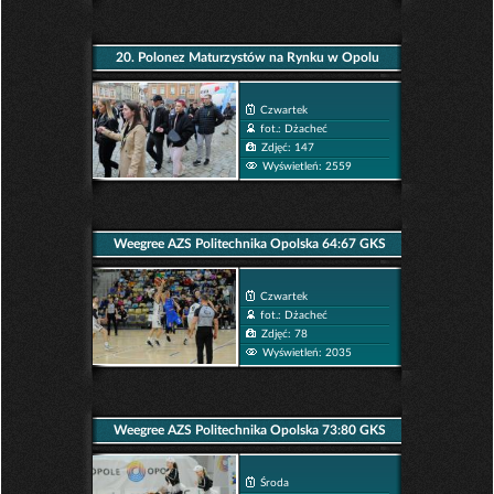
20. Polonez Maturzystów na Rynku w Opolu
Czwartek
fot.: Dżacheć
Zdjęć: 147
Wyświetleń: 2559
Weegree AZS Politechnika Opolska 64:67 GKS
Tychy
Czwartek
fot.: Dżacheć
Zdjęć: 78
Wyświetleń: 2035
Weegree AZS Politechnika Opolska 73:80 GKS
Tychy
Środa