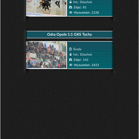
fot.: Dżacheć
Zdjęć: 81
Wyświetleń: 2338
Odra Opole 1:1 GKS Tychy
Środa
fot.: Dżacheć
Zdjęć: 142
Wyświetleń: 2423