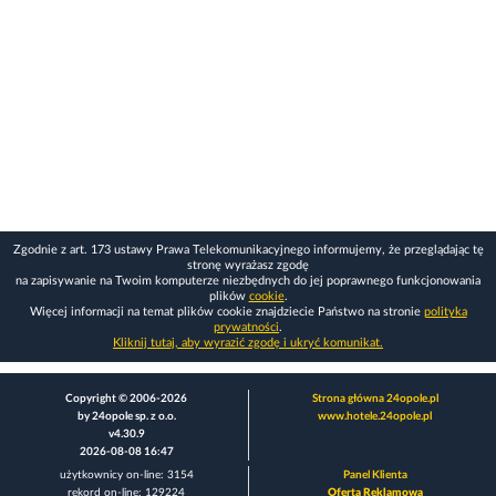
Zgodnie z art. 173 ustawy Prawa Telekomunikacyjnego informujemy, że przeglądając tę
stronę wyrażasz zgodę
na zapisywanie na Twoim komputerze niezbędnych do jej poprawnego funkcjonowania
plików
cookie
.
Więcej informacji na temat plików cookie znajdziecie Państwo na stronie
polityka
prywatności
.
Kliknij tutaj, aby wyrazić zgodę i ukryć komunikat.
Copyright © 2006-2026
Strona główna 24opole.pl
by 24opole sp. z o.o.
www.hotele.24opole.pl
v4.30.9
2026-08-08 16:47
użytkownicy on-line: 3154
Panel Klienta
rekord on-line: 129224
Oferta Reklamowa