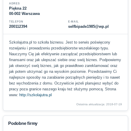
ADRES
Piękna 22
00-002 Warszawa
TELEFON
E-MAIL
200112394
selfbipade1985@wp.pl
Szkolajutra.pl to szkoła biznesu. Jest to serwis poświęcony
rozwijaniu i prowadzeniu przedsiębiorstw wszelakiego typu.
Nauczymy Cię jak efektywnie zarządzać przedsiębiorstwem lub
finansami oraz jak ulepszać siebie oraz swój biznes. Podpowiemy
jak otworzyć swój biznes, jak go prawidłowo zareklamować oraz
jak potem utrzymać go na wysokim poziomie. Przedstawimy Ci
najlepsze sposoby na zarabianie porządnych pieniędzy i to nawet
bez wychodzenia z domu. Oczywiście jeżeli planujesz wybyć do
pracy poza granice naszego kraju też służymy pomocą. Strona
www:
http://szkolajutra.pl
Ostatnia aktualizacja: 2018-07-19
Podobne firmy