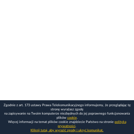
Zgodnie z art. 173 ustawy Prawa Telekomunikacyjnego informujemy, że przeglądając tę
stronę wyrażasz zgodę
na zapisywanie na Twoim komputerze niezbędnych do jej poprawnego funkcjonowania
plików
cookie
.
Więcej informacji na temat plików cookie znajdziecie Państwo na stronie
polityka
prywatności
.
Kliknij tutaj, aby wyrazić zgodę i ukryć komunikat.