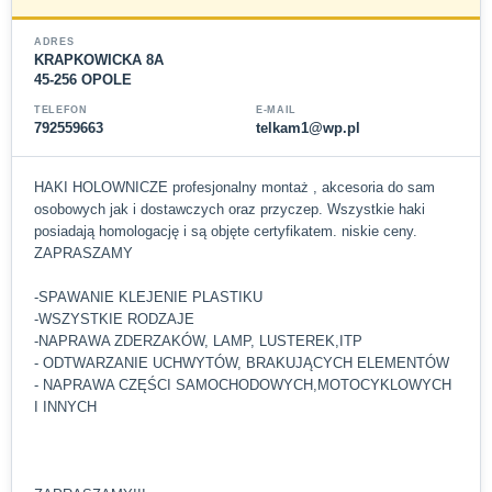
ADRES
KRAPKOWICKA 8A
45-256 OPOLE
TELEFON
E-MAIL
792559663
telkam1@wp.pl
HAKI HOLOWNICZE profesjonalny montaż , akcesoria do sam
osobowych jak i dostawczych oraz przyczep. Wszystkie haki
posiadają homologację i są objęte certyfikatem. niskie ceny.
ZAPRASZAMY
-SPAWANIE KLEJENIE PLASTIKU
-WSZYSTKIE RODZAJE
-NAPRAWA ZDERZAKÓW, LAMP, LUSTEREK,ITP
- ODTWARZANIE UCHWYTÓW, BRAKUJĄCYCH ELEMENTÓW
- NAPRAWA CZĘŚCI SAMOCHODOWYCH,MOTOCYKLOWYCH
I INNYCH