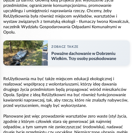
będzie za darmo. Główną ideą projektu jest wydłużenie życia
przedmiotów, ograniczenie konsumpcjonizmu, promowanie
upcyklingu i umiejętności naprawiania rzeczy. Chcemy, żeby
ReUżytkownia była również miejscem wykładów, warsztatów i
wystaw związanych z tematyką ekologii - tłumaczy Iwona Kowalczuk,
naczelnik Wydziału Gospodarowania Odpadami Komunalnymi w
Opolu.
ZOBACZ TAKZE
Poważne dachowanie w Dobrzeniu
Wielkim. Trzy osoby poszkodowane
ReUżytkownia ma być także miejscem edukacji ekologicznej i
realizować współpracę z wolontariuszami, którzy ideę dawania
drugiego życia przedmiotom będą propagować wśród mieszkańców
Opola. Spójne z ideą ReUżytkowni ma być również funkcjonowanie
kawiarenki naprawczej, tak, aby rzeczy, które nie znalazły nabywców,
przed wyrzuceniem, mogły być wykorzystane.
Planowane jest więc prowadzenie warsztatów zero waste (styl życia,
zgodnie z którym człowiek stara się generować jak najmniej
odpadów, a tym samym nie zanieczyszczać środowiska), nadawać
drugie życie przedmiotu czy upcykling. Niezniszczone ubrania, meble,