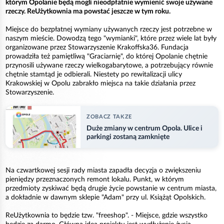
którym Opolanie będą mogli nieodpłatnie wymienić swoje używane
rzeczy. ReUżytkownia ma powstać jeszcze w tym roku.
Miejsce do bezpłatnej wymiany używanych rzeczy jest potrzebne w
naszym mieście. Dowodzą tego "wymianki", które przez wiele lat były
organizowane przez Stowarzyszenie Krakoffska36. Fundacja
prowadziła też pamiętliwą "Graciarnię", do której Opolanie chętnie
przynosili używane rzeczy wielkogabarytowe, a potrzebujący równie
chętnie stamtąd je odbierali. Niestety po rewitalizacji ulicy
Krakowskiej w Opolu zabrakło miejsca na takie działania przez
Stowarzyszenie.
ZOBACZ TAKZE
Duże zmiany w centrum Opola. Ulice i
parkingi zostaną zamknięte
Na czwartkowej sesji rady miasta zapadła decyzja o zwiększeniu
pieniędzy przeznaczonych remont lokalu. Punkt, w którym
przedmioty zyskiwać będą drugie życie powstanie w centrum miasta,
a dokładnie w dawnym sklepie "Adam" przy ul. Książąt Opolskich.
ReUżytkownia to będzie tzw. "freeshop". - Miejsce, gdzie wszystko