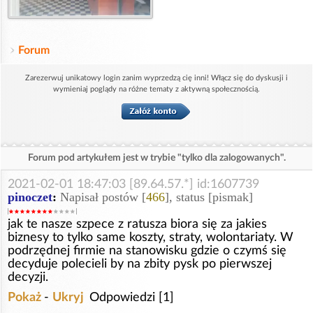
Forum
Zarezerwuj unikatowy login zanim wyprzedzą cię inni! Włącz się do dyskusji i
wymieniaj poglądy na różne tematy z aktywną społecznością.
Forum pod artykułem jest w trybie "tylko dla zalogowanych".
2021-02-01 18:47:03 [89.64.57.*] id:1607739
pinoczet
:
Napisał postów [
466
], status [pismak]
jak te nasze szpece z ratusza biora się za jakies
biznesy to tylko same koszty, straty, wolontariaty. W
podrzędnej firmie na stanowisku gdzie o czymś się
decyduje polecieli by na zbity pysk po pierwszej
decyzji.
Pokaż
-
Ukryj
Odpowiedzi [1]