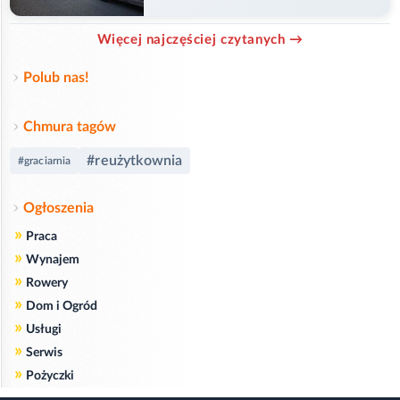
przejazd
Więcej najczęściej czytanych →
Polub nas!
Chmura tagów
#reużytkownia
#graciarnia
Ogłoszenia
»
Praca
»
Wynajem
»
Rowery
»
Dom i Ogród
»
Usługi
»
Serwis
»
Pożyczki