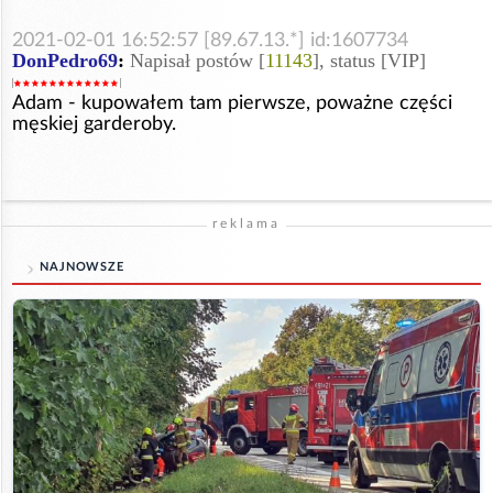
2021-02-01 16:52:57 [89.67.13.*] id:1607734
DonPedro69
:
Napisał postów [
11143
], status [VIP]
Adam - kupowałem tam pierwsze, poważne części
męskiej garderoby.
reklama
NAJNOWSZE