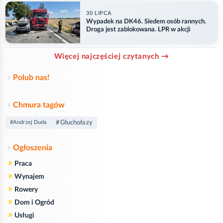
30 LIPCA
Wypadek na DK46. Siedem osób rannych.
Droga jest zablokowana. LPR w akcji
Więcej najczęściej czytanych →
Polub nas!
Chmura tagów
#Głuchołazy
#Andrzej Duda
Ogłoszenia
»
Praca
»
Wynajem
»
Rowery
»
Dom i Ogród
»
Usługi