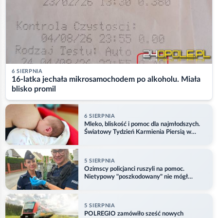
6 SIERPNIA
16-latka jechała mikrosamochodem po alkoholu. Miała
blisko promil
6 SIERPNIA
Mleko, bliskość i pomoc dla najmłodszych.
Światowy Tydzień Karmienia Piersią w
Opolu
5 SIERPNIA
Ozimscy policjanci ruszyli na pomoc.
Nietypowy "poszkodowany" nie mógł
odlecieć
5 SIERPNIA
POLREGIO zamówiło sześć nowych