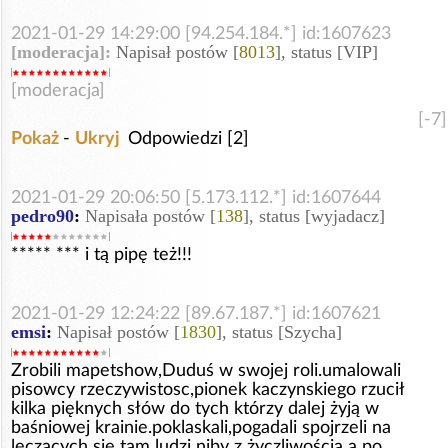
2021-01-29 14:29:00 [94.254.184.*] id:1607623
[moderacja]:
Napisał postów [
8013
], status [VIP]
[moderacja]
[-7]
Pokaż
-
Ukryj
Odpowiedzi [2]
2021-01-29 20:06:50 [5.173.112.*] id:1607644
pedro90
:
Napisała postów [
138
], status [wyjadacz]
***** *** i tą pipę też!!!
2021-01-29 12:24:22 [89.67.187.*] id:1607621
emsi
:
Napisał postów [
1830
], status [Szycha]
Zrobili mapetshow,Duduś w swojej roli.umalowali
pisowcy rzeczywistosc,pionek kaczynskiego rzucił
kilka pięknych słów do tych którzy dalej żyją w
baśniowej krainie.poklaskali,pogadali spojrzeli na
leczących się tam ludzi niby z życzliwością a po