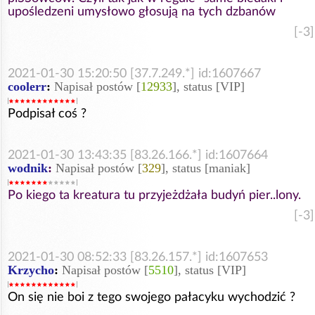
upośledzeni umysłowo głosują na tych dzbanów
[-3]
2021-01-30 15:20:50 [37.7.249.*] id:1607667
coolerr
:
Napisał postów [
12933
], status [VIP]
Podpisał coś ?
2021-01-30 13:43:35 [83.26.166.*] id:1607664
wodnik
:
Napisał postów [
329
], status [maniak]
Po kiego ta kreatura tu przyjeżdżała budyń pier..lony.
[-3]
2021-01-30 08:52:33 [83.26.157.*] id:1607653
Krzycho
:
Napisał postów [
5510
], status [VIP]
On się nie boi z tego swojego pałacyku wychodzić ?