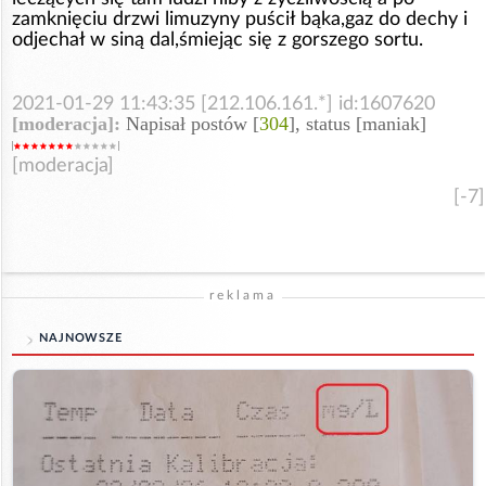
zamknięciu drzwi limuzyny puścił bąka,gaz do dechy i
odjechał w siną dal,śmiejąc się z gorszego sortu.
2021-01-29 11:43:35 [212.106.161.*] id:1607620
[moderacja]:
Napisał postów [
304
], status [maniak]
[moderacja]
[-7]
reklama
NAJNOWSZE