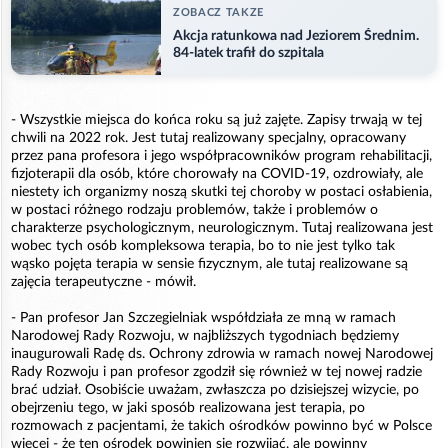
ZOBACZ TAKZE
Akcja ratunkowa nad Jeziorem Średnim.
84-latek trafił do szpitala
- Wszystkie miejsca do końca roku są już zajęte. Zapisy trwają w tej
chwili na 2022 rok. Jest tutaj realizowany specjalny, opracowany
przez pana profesora i jego współpracowników program rehabilitacji,
fizjoterapii dla osób, które chorowały na COVID-19, ozdrowiały, ale
niestety ich organizmy noszą skutki tej choroby w postaci osłabienia,
w postaci różnego rodzaju problemów, także i problemów o
charakterze psychologicznym, neurologicznym. Tutaj realizowana jest
wobec tych osób kompleksowa terapia, bo to nie jest tylko tak
wąsko pojęta terapia w sensie fizycznym, ale tutaj realizowane są
zajęcia terapeutyczne - mówił.
- Pan profesor Jan Szczegielniak współdziała ze mną w ramach
Narodowej Rady Rozwoju, w najbliższych tygodniach będziemy
inaugurowali Radę ds. Ochrony zdrowia w ramach nowej Narodowej
Rady Rozwoju i pan profesor zgodził się również w tej nowej radzie
brać udział. Osobiście uważam, zwłaszcza po dzisiejszej wizycie, po
obejrzeniu tego, w jaki sposób realizowana jest terapia, po
rozmowach z pacjentami, że takich ośrodków powinno być w Polsce
więcej - że ten ośrodek powinien się rozwijać, ale powinny