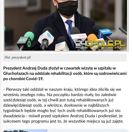
(Fot. prezydent.pl)
Prezydent Andrzej Duda złożył w czwartek wizytę w szpitalu w
Głuchołazach na oddziale rehabilitacji osób, które są ozdrowieńcami
po chorobie Covid-19.
- Pierwszy taki oddział w naszym kraju, którego idea ziściła się we
wrześniu zeszłego roku. Na początku bardzo mały, bo zaledwie
sześćdziesiąt osób, w tej chwili jest tutaj rehabilitowanych już
dziewięćdziesiąt osób, a wkrótce, dosłownie w najbliższych
tygodniach będzie mogło być tych osób rehabilitowanych już sto
dwadzieścia - mówił przed szpitalem Andrzej Duda i podkreślał, że
sukcesem tego programu jest to, że wszystkie miejsca są już zajęte.