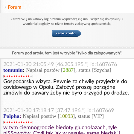
Forum
Zarezerwuj unikatowy login zanim wyprzedzą cię inni! Włącz się do dyskusji i
wymieniaj poglądy na różne tematy z aktywną społecznością.
Forum pod artykułem jest w trybie "tylko dla zalogowanych".
2021-01-30 21:05:49 [46.205.195.*] id:1607676
tomuniu
:
Napisał postów [
2887
], status [Szycha]
Gospodarska wizyta. Pewnie za chwilę przyjedzie do
covidowego w Opolu. Założyć proszę porządne
zimówki do bawary żeby nie było przygód po drodze.
2021-01-30 17:18:17 [37.47.196.*] id:1607669
Polpha
:
Napisał postów [
10093
], status [VIP]
w tym ciemnogrodzie biedoty gluchołazach, tyle
piSSowców. Czyli tak jak w regule- same biedaki i