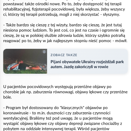
powstawać także ośrodki nowe. Po to, żeby dostępność tej terapii
rehabilitacyjnej, fizjoterapii pocovidowej, była większa, żeby wszyscy
ci, którzy tej terapii potrzebują, mogli z niej skorzystać - słyszymy.
- Także bardzo się cieszę z tej wizyty, bardzo się cieszę, że jest tutaj
niesiona pomoc ludziom. To jest coś, co jest na czasie i ogromnie się
cieszę, że są w polskiej służbie zdrowia ludzie, którzy szybko potrafią
reagować po to, żeby w jak najlepszym stopniu nieść pomoc - mówił.
ZOBACZ TAKZE
Pijani obywatele Ukrainy rozjeżdżali park
autem. Jazdę zakończyli w rowie
U pacjentów pocovidowych występują przeróżne objawy po
chorobie jak np. zaburzenia równowagi, objawy lękowe czy przeróżne
bóle.
- Program był dostosowany do "klasycznych" objawów po
koronawirusie - to m.in. duszności czy zaburzenia czynności
wentylacyjnej. Braliśmy też pod uwagę, że u pacjentów mogą
wystąpić objawy lękowe czy objawy depresji związane chociażby z
pobytem na oddziale intensywnej terapii. Wśród pacjentów