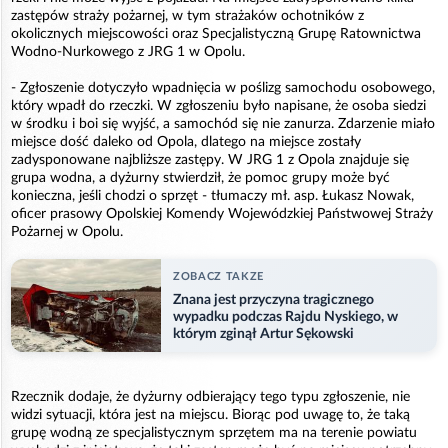
zastępów straży pożarnej, w tym strażaków ochotników z
okolicznych miejscowości oraz Specjalistyczną Grupę Ratownictwa
Wodno-Nurkowego z JRG 1 w Opolu.
- Zgłoszenie dotyczyło wpadnięcia w poślizg samochodu osobowego,
który wpadł do rzeczki. W zgłoszeniu było napisane, że osoba siedzi
w środku i boi się wyjść, a samochód się nie zanurza. Zdarzenie miało
miejsce dość daleko od Opola, dlatego na miejsce zostały
zadysponowane najbliższe zastępy. W JRG 1 z Opola znajduje się
grupa wodna, a dyżurny stwierdził, że pomoc grupy może być
konieczna, jeśli chodzi o sprzęt - tłumaczy mł. asp. Łukasz Nowak,
oficer prasowy Opolskiej Komendy Wojewódzkiej Państwowej Straży
Pożarnej w Opolu.
ZOBACZ TAKZE
Znana jest przyczyna tragicznego
wypadku podczas Rajdu Nyskiego, w
którym zginął Artur Sękowski
Rzecznik dodaje, że dyżurny odbierający tego typu zgłoszenie, nie
widzi sytuacji, która jest na miejscu. Biorąc pod uwagę to, że taką
grupę wodną ze specjalistycznym sprzętem ma na terenie powiatu