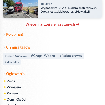
30 LIPCA
Wypadek na DK46. Siedem osób rannych.
Droga jest zablokowana. LPR w akcji
Więcej najczęściej czytanych →
Polub nas!
Chmura tagów
#Grupa Wodna
#Radomierowice
#Grupa Nurkowa
#Mercedes
Ogłoszenia
»
Praca
»
Wynajem
»
Rowery
»
Dom i Ogród