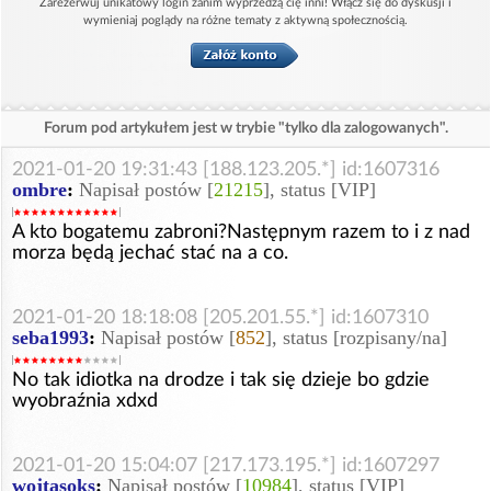
Zarezerwuj unikatowy login zanim wyprzedzą cię inni! Włącz się do dyskusji i
wymieniaj poglądy na różne tematy z aktywną społecznością.
Forum pod artykułem jest w trybie "tylko dla zalogowanych".
2021-01-20 19:31:43 [188.123.205.*] id:1607316
ombre
:
Napisał postów [
21215
], status [VIP]
A kto bogatemu zabroni?Następnym razem to i z nad
morza będą jechać stać na a co.
2021-01-20 18:18:08 [205.201.55.*] id:1607310
seba1993
:
Napisał postów [
852
], status [rozpisany/na]
No tak idiotka na drodze i tak się dzieje bo gdzie
wyobraźnia xdxd
2021-01-20 15:04:07 [217.173.195.*] id:1607297
wojtasoks
:
Napisał postów [
10984
], status [VIP]