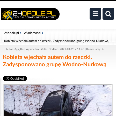
24opole.pl
Wiadomości
Kobieta wjechała autem do rzeczki. Zadysponowano grupę Wodno-Nurkową
Autor: Aga_Ko
Wyświetleń: 5814
Dodano: 2021-01-20 / 11:43
Komentarzy: 6
Kobieta wjechała autem do rzeczki.
Zadysponowano grupę Wodno-Nurkową