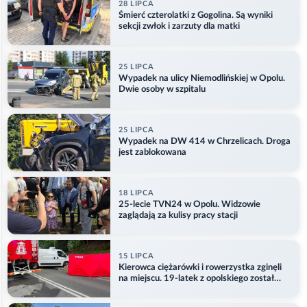
28 LIPCA
Śmierć czterolatki z Gogolina. Są wyniki
sekcji zwłok i zarzuty dla matki
25 LIPCA
Wypadek na ulicy Niemodlińskiej w Opolu.
Dwie osoby w szpitalu
25 LIPCA
Wypadek na DW 414 w Chrzelicach. Droga
jest zablokowana
18 LIPCA
25-lecie TVN24 w Opolu. Widzowie
zaglądają za kulisy pracy stacji
15 LIPCA
Kierowca ciężarówki i rowerzystka zginęli
na miejscu. 19-latek z opolskiego został
ranny