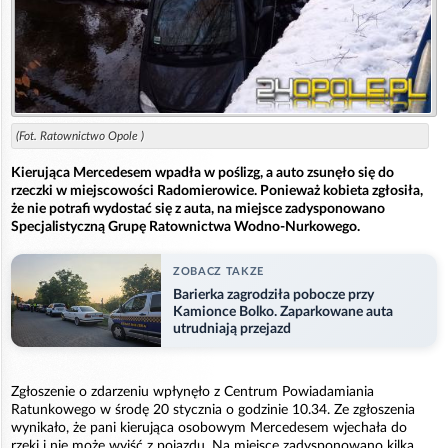
(Fot. Ratownictwo Opole )
Kierująca Mercedesem wpadła w poślizg, a auto zsunęło się do
rzeczki w miejscowości Radomierowice. Ponieważ kobieta zgłosiła,
że nie potrafi wydostać się z auta, na miejsce zadysponowano
Specjalistyczną Grupę Ratownictwa Wodno-Nurkowego.
ZOBACZ TAKZE
Barierka zagrodziła pobocze przy
Kamionce Bolko. Zaparkowane auta
utrudniają przejazd
Zgłoszenie o zdarzeniu wpłynęło z Centrum Powiadamiania
Ratunkowego w środę 20 stycznia o godzinie 10.34. Ze zgłoszenia
wynikało, że pani kierująca osobowym Mercedesem wjechała do
rzeki i nie może wyjść z pojazdu. Na miejsce zadysponowano kilka