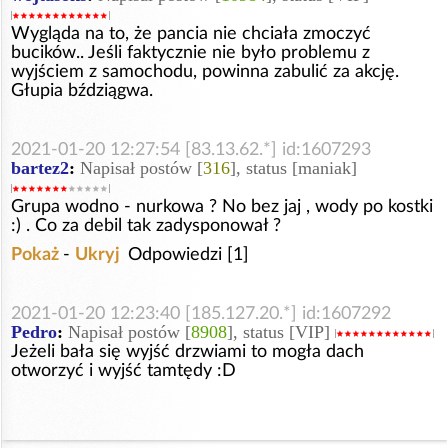
Wygląda na to, że pancia nie chciała zmoczyć
bucików.. Jeśli faktycznie nie było problemu z
wyjściem z samochodu, powinna zabulić za akcję.
Głupia bździągwa.
2021-01-20 12:27:54 [83.13.62.*] id:1607293
bartez2
:
Napisał postów [
316
], status [maniak]
Grupa wodno - nurkowa ? No bez jaj , wody po kostki
:) . Co za debil tak zadysponował ?
Pokaż
-
Ukryj
Odpowiedzi [1]
2021-01-20 12:23:40 [185.127.20.*] id:1607292
Pedro
:
Napisał postów [
8908
], status [VIP]
Jeżeli bała się wyjść drzwiami to mogła dach
otworzyć i wyjść tamtędy :D