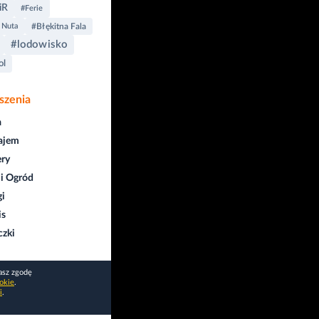
iR
#Ferie
 Nuta
#Błękitna Fala
#lodowisko
ol
szenia
a
ajem
ry
i Ogród
gi
is
czki
asz zgodę
okie
.
i
.