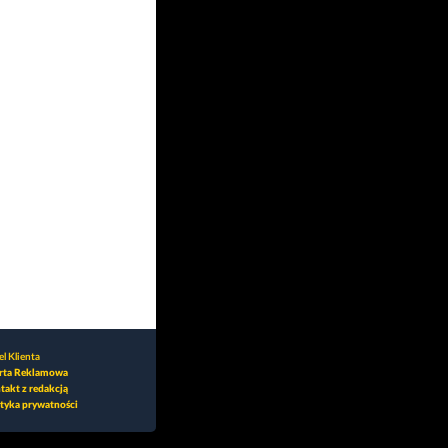
l Klienta
rta Reklamowa
takt z redakcją
ityka prywatności