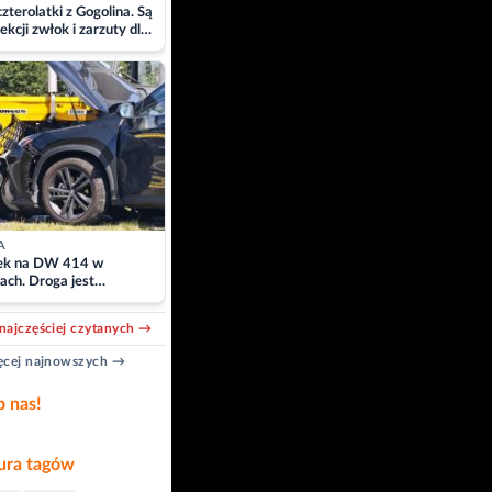
zterolatki z Gogolina. Są
ekcji zwłok i zarzuty dla
A
k na DW 414 w
ach. Droga jest
owana
najczęściej czytanych →
cej najnowszych →
b nas!
ra tagów