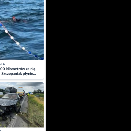
NIA
00 kilometrów za nią.
a Szczepaniak płynie
łtyk dla Piotra.
zacja