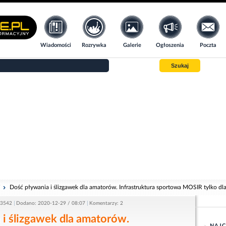
Wiadomości
Rozrywka
Galerie
Ogłoszenia
Poczta
Szukaj
i
Dość pływania i ślizgawek dla amatorów. Infrastruktura sportowa MOSIR tylko 
 3542
Dodano: 2020-12-29 / 08:07
Komentarzy: 2
i ślizgawek dla amatorów.
NAJC