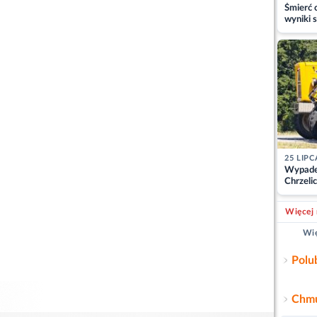
Śmierć c
wyniki s
matki
25 LIPC
Wypade
Chrzelic
zablok
Więcej 
Wię
Polu
Chmu