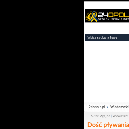
24opole.pl
Wiadomośc
Autor: Aga_Ko
Wyświetleń:
Dość pływania 