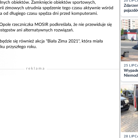
20 LIPC
lnych obiektów. Zamknięcie obiektów sportowych,
Zdarzen
ferii zimowych utrudnia spędzenie tego czasu aktywnie wśród
pojazdó
óra od długiego czasu spędza dni przed komputerami.
z kiero
kajdank
ole rzeczniczka MOSIR podkreślała, że nie przewiduje się
ustępstw ani alternatywnych rozwiązań.
ędzie się również akcja "Biała Zima 2021", która miała
ku przyszłego roku.
25 LIPC
reklama
Wypadek
Niemodl
osoby w
28 LIPC