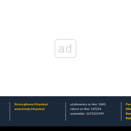
ad
Strona główna 24opole.pl
użytkownicy on-line: 3683
Pane
www.hotele.24opole.pl
rekord on-line: 129224
Ofe
wyświetleń: 1673321999
Kon
Pol