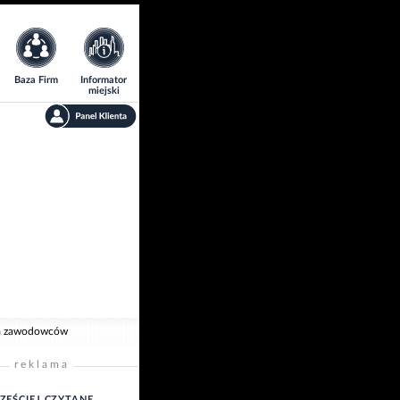
Baza Firm
Informator
miejski
dla zawodowców
reklama
ZĘŚCIEJ CZYTANE