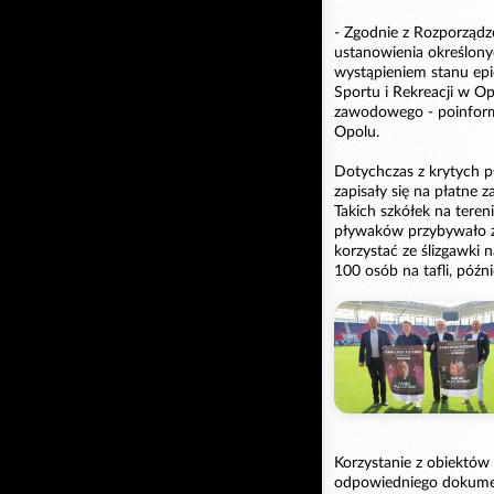
- Zgodnie z Rozporządz
ustanowienia określony
wystąpieniem stanu epi
Sportu i Rekreacji w O
zawodowego - poinformo
Opolu.
Dotychczas z krytych p
zapisały się na płatne 
Takich szkółek na tere
pływaków przybywało z 
korzystać ze ślizgawki
100 osób na tafli, późni
Korzystanie z obiektó
odpowiedniego dokumen