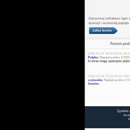
Zarezerwuj unikatowy login z
dyskusji i wymieniaj poglądy
Forum pod 
2020-12-31 10:55:00 [31.60.5
Polpha
:
Napisał postów [
1009
to teraz mogę spokojnie pójś
2020-12-29 13:22:33 [37.248.
wojtasoks
:
Napisał postów [
10
Smutne.
Zgodnie 
na z
W