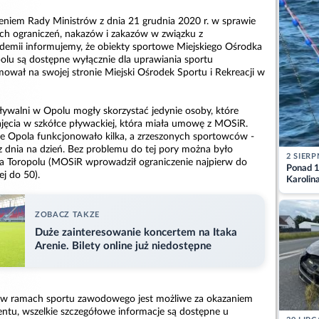
eniem Rady Ministrów z dnia 21 grudnia 2020 r. w sprawie
ch ograniczeń, nakazów i zakazów w związku z
demii informujemy, że obiekty sportowe Miejskiego Ośrodka
polu są dostępne wyłącznie dla uprawiania sportu
wał na swojej stronie Miejski Ośrodek Sportu i Rekreacji w
ływalni w Opolu mogły skorzystać jedynie osoby, które
zajęcia w szkółce pływackiej, która miała umowę z MOSiR.
nie Opola funkcjonowało kilka, a zrzeszonych sportowców -
dnia na dzień. Bez problemu do tej pory można było
2 SIERP
 na Toropolu (MOSiR wprowadził ograniczenie najpierw do
Ponad 1
ej do 50).
Karolin
przez Ba
Aktuali
ZOBACZ TAKZE
Duże zainteresowanie koncertem na Itaka
Arenie. Bilety online już niedostępne
w w ramach sportu zawodowego jest możliwe za okazaniem
tu, wszelkie szczegółowe informacje są dostępne u