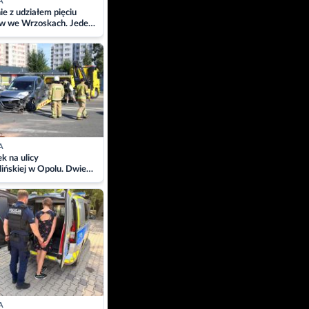
A
ie z udziałem pięciu
w we Wrzoskach. Jeden
wców zabrany w
ach
A
 na ulicy
ińskiej w Opolu. Dwie
 szpitalu
A