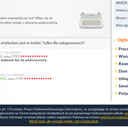
#MOS
#Wodna
#basen
anim wyprzedzą cię inni! Włącz się do
 na różne tematy z aktywną społecznością.
#torop
Ogło
artykułem jest w trybie "tylko dla zalogowanych".
»
Prac
9.*] id:1606519
»
4
], status [VIP]
Wyn
ć popływać bez tej amatorszczyzny
»
Rowe
»
Dom 
210.*] id:1606460
»
984
], status [VIP]
Usłu
»
Serw
»
Poży
z art. 173 ustawy Prawa Telekomunikacyjnego informujemy, że przeglądając tę stronę wyraż
apisywanie na Twoim komputerze niezbędnych do jej poprawnego funkcjonowania plików
co
ięcej informacji na temat plików cookie znajdziecie Państwo na stronie
polityka prywatnośc
Kliknij tutaj, aby wyrazić zgodę i ukryć komunikat.