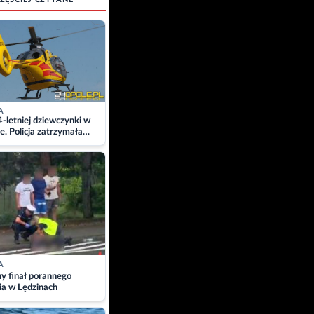
A
4-letniej dziewczynki w
e. Policja zatrzymała
A
ny finał porannego
ia w Lędzinach