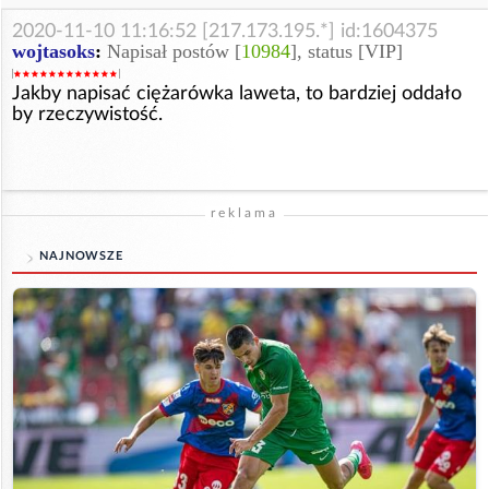
2020-11-10 11:16:52 [217.173.195.*] id:1604375
wojtasoks
:
Napisał postów [
10984
], status [VIP]
Jakby napisać ciężarówka laweta, to bardziej oddało
by rzeczywistość.
reklama
NAJNOWSZE