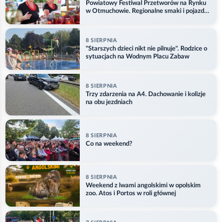
Powiatowy Festiwal Przetworów na Rynku
w Otmuchowie. Regionalne smaki i pojazdy
służb
8 SIERPNIA
"Starszych dzieci nikt nie pilnuje". Rodzice o
sytuacjach na Wodnym Placu Zabaw
8 SIERPNIA
Trzy zdarzenia na A4. Dachowanie i kolizje
na obu jezdniach
8 SIERPNIA
Co na weekend?
8 SIERPNIA
Weekend z lwami angolskimi w opolskim
zoo. Atos i Portos w roli głównej