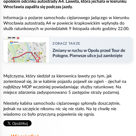
opolskim odcinku autostrady A4. Laweta, która jechała w kierunku
Wrocławia zapaliła się podczas jazdy.
Informacja o pożarze samochodu ciężarowego jadącego w kierunku
Wrocławia autostradą A4 w powiecie krapkowickim wpłynęła do
służb ratunkowych w poniedziałek 9 listopada około godziny 22.00.
ZOBACZ TAKZE
Zmiany w ruchu w Opolu przed Tour de
Pologne. Pierwsze ulice już zamknięte
Mężczyzna, który siedział za kierownica lawety po tym, jak
zorientował się, że w kabinie pojazdu pojawił sie ogień - zjechał na
najbliższy MOP wcześniej powiadamiając służby ratunkowe. Na
miejsce zdarzenia zadysponowano 5 zastępów straży pożarnej.
Niestety kabina samochodu ciężarowego spłonęła doszczętnie,
jednak na szczęście nikomu nic się nie stało. Na tę chwilę nie
wiadomo co było przyczyną pojawienia się ognia.