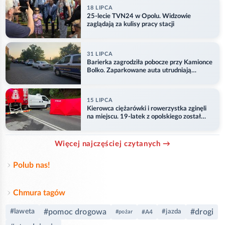
18 LIPCA
25-lecie TVN24 w Opolu. Widzowie
zaglądają za kulisy pracy stacji
31 LIPCA
Barierka zagrodziła pobocze przy Kamionce
Bolko. Zaparkowane auta utrudniają
przejazd
15 LIPCA
Kierowca ciężarówki i rowerzystka zginęli
na miejscu. 19-latek z opolskiego został
ranny
Więcej najczęściej czytanych →
Polub nas!
Chmura tagów
#pomoc drogowa
#drogi
#laweta
#jazda
#pożar
#A4