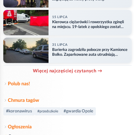
15 LIPCA
Kierowca ciężarówki i rowerzystka zginęli
na miejscu. 19-latek z opolskiego został
ranny
31 LIPCA
Barierka zagrodziła pobocze przy Kamionce
Bolko. Zaparkowane auta utrudniają
przejazd
Więcej najczęściej czytanych →
Polub nas!
Chmura tagów
#koronawirus
#gwardia Opole
#przedszkole
Ogłoszenia