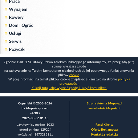
»
Praca
»
Wynajem
»
Rowery
»
Dom i Ogród
»
Usługi
»
Serwis
»
Pożyczki
Zgodnie z art. 173 ustawy Prawa Telekomunikacyjnego informujemy, że przeglądając tę
stronę wyrażasz zgodę
na zapisywanie na Twoim komputerze niezbędnych do jej poprawnego funkcjonowania
plików
cookie
.
Więcej informacji na temat plików cookie znajdziecie Państwo na stronie
polityka
prywatności
.
Kliknij tutaj, aby wyrazić zgodę i ukryć komunikat.
Copyright © 2006-2026
Strona główna 24opole.pl
by 24opole sp. z o.o.
www.hotele.24opole.pl
v4.30.7
2026-08-06 01:15
użytkownicy on-line: 3033
Panel Klienta
rekord on-line: 129224
Oferta Reklamowa
wyświetleń: 1673295311
Kontakt z redakcją