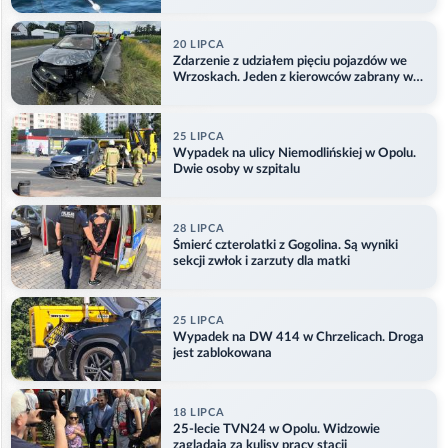
Aktualizacja
20 LIPCA
Zdarzenie z udziałem pięciu pojazdów we
Wrzoskach. Jeden z kierowców zabrany w
kajdankach
25 LIPCA
Wypadek na ulicy Niemodlińskiej w Opolu.
Dwie osoby w szpitalu
28 LIPCA
Śmierć czterolatki z Gogolina. Są wyniki
sekcji zwłok i zarzuty dla matki
25 LIPCA
Wypadek na DW 414 w Chrzelicach. Droga
jest zablokowana
18 LIPCA
25-lecie TVN24 w Opolu. Widzowie
zaglądają za kulisy pracy stacji