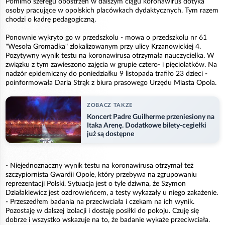
Pomimo szeregu obostrzeń w dalszym ciągu koronawirus dotyka
osoby pracujące w opolskich placówkach dydaktycznych. Tym razem
chodzi o kadrę pedagogiczną.
Ponownie wykryto go w przedszkolu - mowa o przedszkolu nr 61
"Wesoła Gromadka" zlokalizowanym przy ulicy Krzanowickiej 4.
Pozytywny wynik testu na koronawirusa otrzymała nauczycielka. W
związku z tym zawieszono zajęcia w grupie cztero- i pięciolatków. Na
nadzór epidemiczny do poniedziałku 9 listopada trafiło 23 dzieci -
poinformowała Daria Strąk z biura prasowego Urzędu Miasta Opola.
ZOBACZ TAKZE
Koncert Padre Guilherme przeniesiony na
Itaka Arenę. Dodatkowe bilety-cegiełki
już są dostępne
- Niejednoznaczny wynik testu na koronawirusa otrzymał też
szczypiornista Gwardii Opole, który przebywa na zgrupowaniu
reprezentacji Polski. Sytuacja jest o tyle dziwna, że Szymon
Działakiewicz jest ozdrowieńcem, a testy wykazały u niego zakażenie.
- Przeszedłem badania na przeciwciała i czekam na ich wynik.
Pozostaję w dalszej izolacji i dostaję posiłki do pokoju. Czuję się
dobrze i wszystko wskazuje na to, że badanie wykaże przeciwciała.