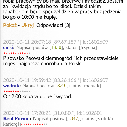
robią pracownicy bo mają przerwę i młodzież. Jestem
za likwidacją rządu bo to idioci. Dzięki takim
fanaberiom będę spędzał dzień w pracy bez jedzenia
bo go o 10:00 nie kupię.
Pokaż
-
Ukryj
Odpowiedzi [3]
2020-10-11 20:07:18 [89.67.187.*] id:1602609
emsi
:
Napisał postów [
1830
], status [Szycha]
Pisowsko Peowski ciemnogród i ich przedstawiciele
to jest najgorsza choroba dla Polski.
2020-10-11 19:59:42 [83.26.166.*] id:1602607
wodnik
:
Napisał postów [
329
], status [maniak]
O 12.00 kopa w du.pe i wypad.
2020-10-11 17:20:21 [31.0.80.*] id:1602601
Król Forum
:
Napisał postów [
1847
], status [zrobił/a
karierę]