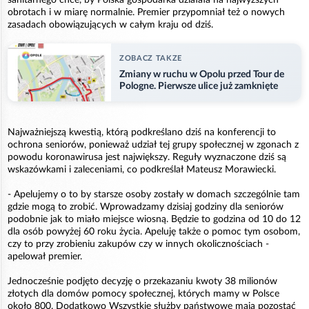
obrotach i w miarę normalnie. Premier przypomniał też o nowych
zasadach obowiązujących w całym kraju od dziś.
ZOBACZ TAKZE
Zmiany w ruchu w Opolu przed Tour de
Pologne. Pierwsze ulice już zamknięte
Najważniejszą kwestią, którą podkreślano dziś na konferencji to
ochrona seniorów, ponieważ udział tej grupy społecznej w zgonach z
powodu koronawirusa jest największy. Reguły wyznaczone dziś są
wskazówkami i zaleceniami, co podkreślał Mateusz Morawiecki.
- Apelujemy o to by starsze osoby zostały w domach szczególnie tam
gdzie mogą to zrobić. Wprowadzamy dzisiaj godziny dla seniorów
podobnie jak to miało miejsce wiosną. Będzie to godzina od 10 do 12
dla osób powyżej 60 roku życia. Apeluję także o pomoc tym osobom,
czy to przy zrobieniu zakupów czy w innych okolicznościach -
apelował premier.
Jednocześnie podjęto decyzję o przekazaniu kwoty 38 milionów
złotych dla domów pomocy społecznej, których mamy w Polsce
około 800. Dodatkowo Wszystkie służby państwowe mają pozostać