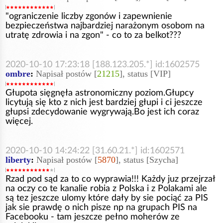
"ograniczenie liczby zgonów i zapewnienie
bezpieczeństwa najbardziej narażonym osobom na
utratę zdrowia i na zgon" - co to za belkot???
2020-10-10 17:23:18 [188.123.205.*] id:1602575
ombre
:
Napisał postów [
21215
], status [VIP]
Głupota sięgnęła astronomiczny poziom.Głupcy
licytują się kto z nich jest bardziej głupi i ci jeszcze
głupsi zdecydowanie wygrywają.Bo jest ich coraz
więcej.
2020-10-10 14:24:22 [31.60.21.*] id:1602571
liberty
:
Napisał postów [
5870
], status [Szycha]
Rzad pod sąd za to co wyprawia!!! Każdy juz przejrzał
na oczy co te kanalie robia z Polska i z Polakami ale
są tez jeszcze ulomy które dały by sie pociąć za PIS
jak sie prawdę o nich pisze np na grupach PIS na
Facebooku - tam jeszcze pełno moherów ze