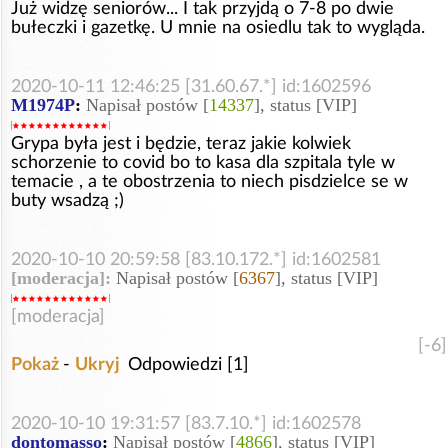
Już widzę seniorów... I tak przyjdą o 7-8 po dwie
bułeczki i gazetkę. U mnie na osiedlu tak to wygląda.
2020-10-11 12:46:25 [31.60.67.*] id:1602596
M1974P
:
Napisał postów [
14337
], status [VIP]
Grypa była jest i będzie, teraz jakie kolwiek
schorzenie to covid bo to kasa dla szpitala tyle w
temacie , a te obostrzenia to niech pisdzielce se w
buty wsadzą ;)
2020-10-10 20:59:58 [83.10.172.*] id:1602581
[moderacja]:
Napisał postów [
6367
], status [VIP]
[moderacja]
[-6]
Pokaż
-
Ukryj
Odpowiedzi [1]
2020-10-10 19:31:57 [83.7.10.*] id:1602578
dontomasso
:
Napisał postów [
4866
], status [VIP]