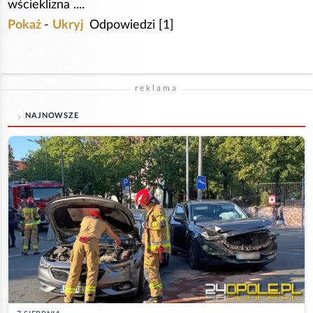
wścieklizna ....
Pokaż
-
Ukryj
Odpowiedzi [1]
reklama
NAJNOWSZE