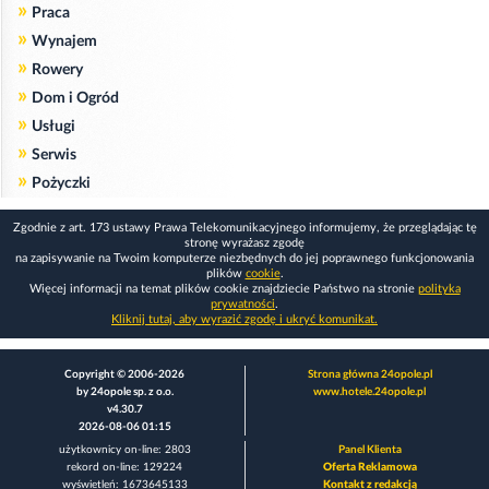
»
Praca
»
Wynajem
»
Rowery
»
Dom i Ogród
»
Usługi
»
Serwis
»
Pożyczki
Zgodnie z art. 173 ustawy Prawa Telekomunikacyjnego informujemy, że przeglądając tę
stronę wyrażasz zgodę
na zapisywanie na Twoim komputerze niezbędnych do jej poprawnego funkcjonowania
plików
cookie
.
Więcej informacji na temat plików cookie znajdziecie Państwo na stronie
polityka
prywatności
.
Kliknij tutaj, aby wyrazić zgodę i ukryć komunikat.
Copyright © 2006-2026
Strona główna 24opole.pl
by 24opole sp. z o.o.
www.hotele.24opole.pl
v4.30.7
2026-08-06 01:15
użytkownicy on-line: 2803
Panel Klienta
rekord on-line: 129224
Oferta Reklamowa
wyświetleń: 1673645133
Kontakt z redakcją