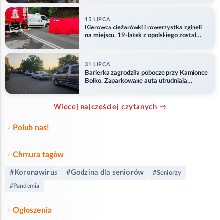
15 LIPCA
Kierowca ciężarówki i rowerzystka zginęli
na miejscu. 19-latek z opolskiego został
ranny
31 LIPCA
Barierka zagrodziła pobocze przy Kamionce
Bolko. Zaparkowane auta utrudniają
przejazd
Więcej najczęściej czytanych →
Polub nas!
Chmura tagów
#Koronawirus
#Godzina dla seniorów
#Seniorzy
#Pandemia
Ogłoszenia