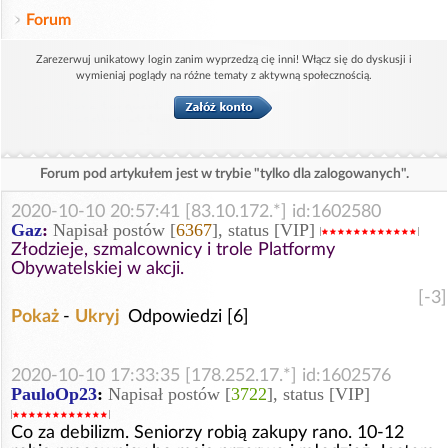
Forum
Zarezerwuj unikatowy login zanim wyprzedzą cię inni! Włącz się do dyskusji i
wymieniaj poglądy na różne tematy z aktywną społecznością.
Forum pod artykułem jest w trybie "tylko dla zalogowanych".
2020-10-10 20:57:41 [83.10.172.*] id:1602580
Gaz
:
Napisał postów [
6367
], status [VIP]
Złodzieje, szmalcownicy i trole Platformy
Obywatelskiej w akcji.
[-3]
Pokaż
-
Ukryj
Odpowiedzi [6]
2020-10-10 17:33:35 [178.252.17.*] id:1602576
PauloOp23
:
Napisał postów [
3722
], status [VIP]
Co za debilizm. Seniorzy robią zakupy rano. 10-12