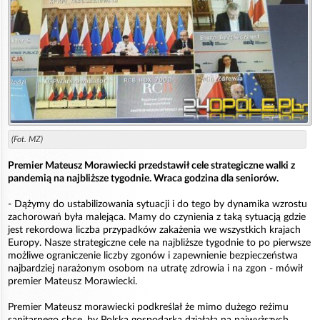
(Fot. MZ)
Premier Mateusz Morawiecki przedstawił cele strategiczne walki z
pandemią na najbliższe tygodnie. Wraca godzina dla seniorów.
- Dążymy do ustabilizowania sytuacji i do tego by dynamika wzrostu
zachorowań była malejąca. Mamy do czynienia z taką sytuacją gdzie
jest rekordowa liczba przypadków zakażenia we wszystkich krajach
Europy. Nasze strategiczne cele na najbliższe tygodnie to po pierwsze
możliwe ograniczenie liczby zgonów i zapewnienie bezpieczeństwa
najbardziej narażonym osobom na utratę zdrowia i na zgon - mówił
premier Mateusz Morawiecki.
Premier Mateusz morawiecki podkreślał że mimo dużego reżimu
sanitarnego chce, by Polska gospodarka działała na najwyższych