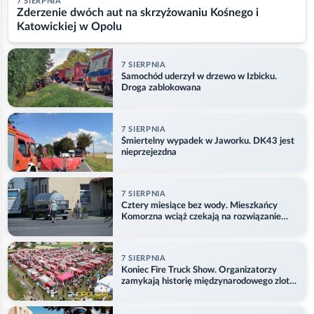
7 SIERPNIA
Zderzenie dwóch aut na skrzyżowaniu Kośnego i
Katowickiej w Opolu
7 SIERPNIA
Samochód uderzył w drzewo w Izbicku.
Droga zablokowana
7 SIERPNIA
Śmiertelny wypadek w Jaworku. DK43 jest
nieprzejezdna
7 SIERPNIA
Cztery miesiące bez wody. Mieszkańcy
Komorzna wciąż czekają na rozwiązanie
problemu
7 SIERPNIA
Koniec Fire Truck Show. Organizatorzy
zamykają historię międzynarodowego zlotu
w Główczycach