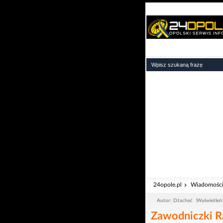
24opole.pl
Wiadomośc
Autor: Dżacheć
Wyświetleń
Zawodniczki R