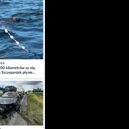
NIA
00 kilometrów za nią.
a Szczepaniak płynie
łtyk dla Piotra.
zacja