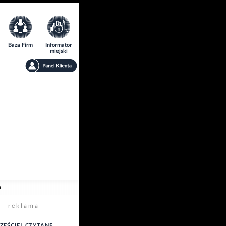
Baza Firm
Informator
miejski
a
reklama
ZĘŚCIEJ CZYTANE