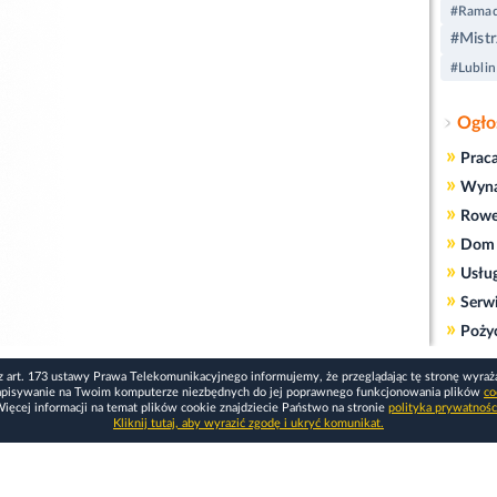
#Rama
#Mistr
#Lublin
Ogło
»
Prac
»
Wyn
»
Rowe
»
Dom 
»
Usłu
»
Serw
»
Poży
z art. 173 ustawy Prawa Telekomunikacyjnego informujemy, że przeglądając tę stronę wyraż
apisywanie na Twoim komputerze niezbędnych do jej poprawnego funkcjonowania plików
co
ięcej informacji na temat plików cookie znajdziecie Państwo na stronie
polityka prywatnośc
Kliknij tutaj, aby wyrazić zgodę i ukryć komunikat.