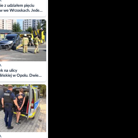
A
ie z udziałem pięciu
w we Wrzoskach. Jeden
wców zabrany w
ach
A
 na ulicy
ińskiej w Opolu. Dwie
 szpitalu
A