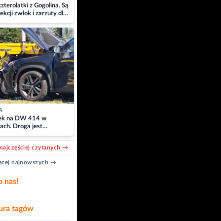
zterolatki z Gogolina. Są
ekcji zwłok i zarzuty dla
A
k na DW 414 w
ach. Droga jest
owana
najczęściej czytanych →
cej najnowszych →
b nas!
ra tagów