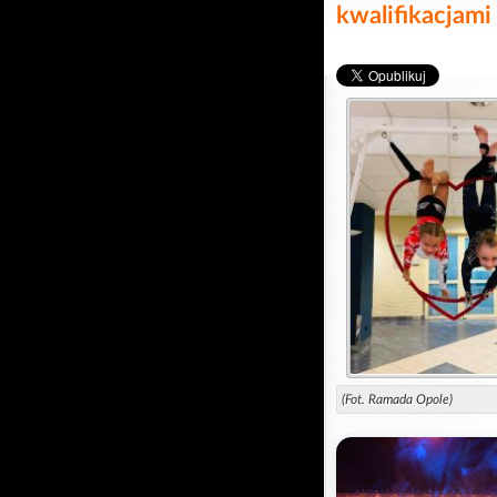
kwalifikacjami
(Fot. Ramada Opole)