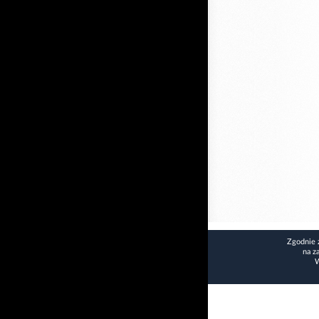
Zgodnie 
na z
W