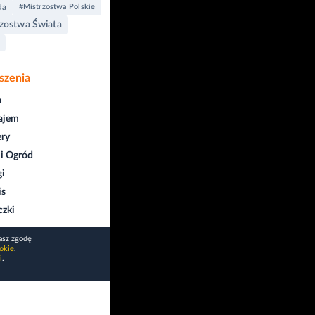
da
#Mistrzostwa Polskie
zostwa Świata
szenia
a
ajem
ry
i Ogród
gi
is
czki
asz zgodę
okie
.
i
.