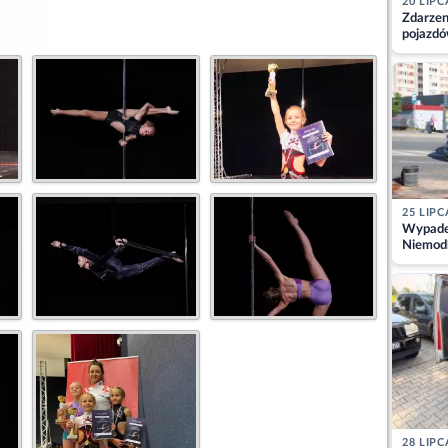
20 LIPC
Zdarzen
pojazdó
z kiero
kajdank
25 LIPC
Wypadek
Niemodl
osoby w
28 LIPC