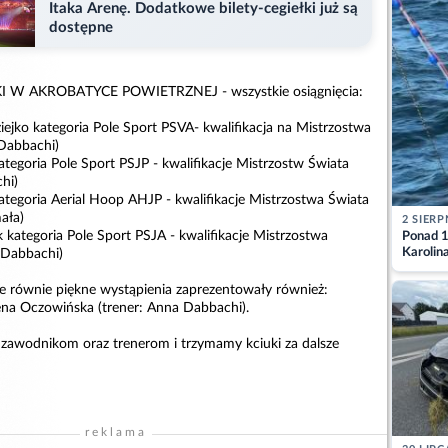
Itaka Arenę. Dodatkowe bilety-cegiełki już są
dostępne
W AKROBATYCE POWIETRZNEJ - wszystkie osiągnięcia:
ejko kategoria Pole Sport PSVA- kwalifikacja na Mistrzostwa
 Dabbachi)
ategoria Pole Sport PSJP - kwalifikacje Mistrzostw Świata
hi)
ategoria Aerial Hoop AHJP - kwalifikacje Mistrzostwa Świata
ała)
2 SIERP
 kategoria Pole Sport PSJA - kwalifikacje Mistrzostwa
Ponad 1
Karolin
 Dabbachi)
przez Ba
Aktuali
e równie piękne wystąpienia zaprezentowały również:
ena Oczowińska (trener: Anna Dabbachi).
 zawodnikom oraz trenerom i trzymamy kciuki za dalsze
reklama