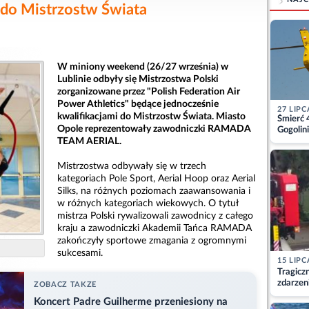
 do Mistrzostw Świata
W miniony weekend (26/27 września) w
Lublinie odbyły się Mistrzostwa Polski
zorganizowane przez "Polish Federation Air
Power Athletics" będące jednocześnie
27 LIPC
kwalifikacjami do Mistrzostw Świata. Miasto
Śmierć 
Opole reprezentowały zawodniczki RAMADA
Gogolini
matkę
TEAM AERIAL.
Mistrzostwa odbywały się w trzech
kategoriach Pole Sport, Aerial Hoop oraz Aerial
Silks, na różnych poziomach zaawansowania i
w różnych kategoriach wiekowych. O tytuł
mistrza Polski rywalizowali zawodnicy z całego
kraju a zawodniczki Akademii Tańca RAMADA
zakończyły sportowe zmagania z ogromnymi
sukcesami.
15 LIPC
Tragicz
zdarzen
ZOBACZ TAKZE
Koncert Padre Guilherme przeniesiony na