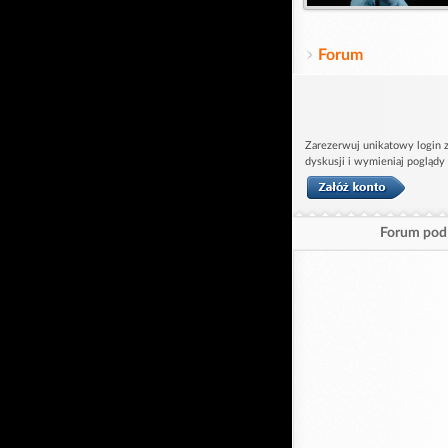
Forum
Zarezerwuj unikatowy login z
dyskusji i wymieniaj poglądy
Forum pod 