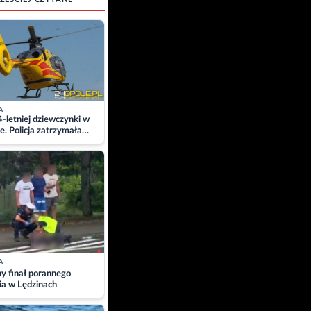
A
4-letniej dziewczynki w
e. Policja zatrzymała
A
ny finał porannego
ia w Lędzinach