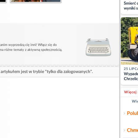
Śmierć c
wyniki s
matki
anim wyprzedzą cię inni! Włącz się do
 na różne tematy z aktywną społecznością.
25 LIPC
artykułem jest w trybie "tylko dla zalogowanych".
Wypade
Chrzelic
zablok
Więcej 
Wię
Polu
Chmu