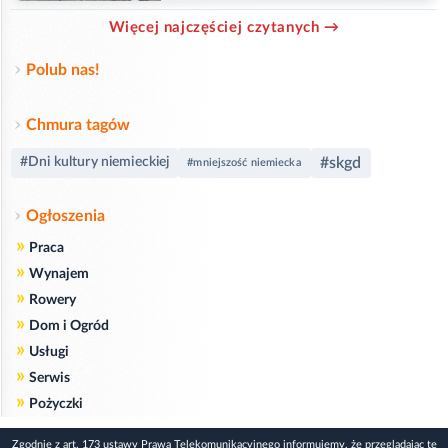
Więcej najczęściej czytanych →
Polub nas!
Chmura tagów
#skgd
#Dni kultury niemieckiej
#mniejszość niemiecka
Ogłoszenia
»
Praca
»
Wynajem
»
Rowery
»
Dom i Ogród
»
Usługi
»
Serwis
»
Pożyczki
Zgodnie z art. 173 ustawy Prawa Telekomunikacyjnego informujemy, że przeglądając tę