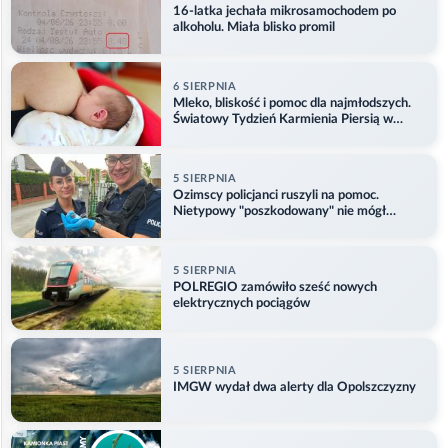
16-latka jechała mikrosamochodem po
alkoholu. Miała blisko promil
6 SIERPNIA
Mleko, bliskość i pomoc dla najmłodszych.
Światowy Tydzień Karmienia Piersią w
Opolu
5 SIERPNIA
Ozimscy policjanci ruszyli na pomoc.
Nietypowy "poszkodowany" nie mógł
odlecieć
5 SIERPNIA
POLREGIO zamówiło sześć nowych
elektrycznych pociągów
5 SIERPNIA
IMGW wydał dwa alerty dla Opolszczyzny