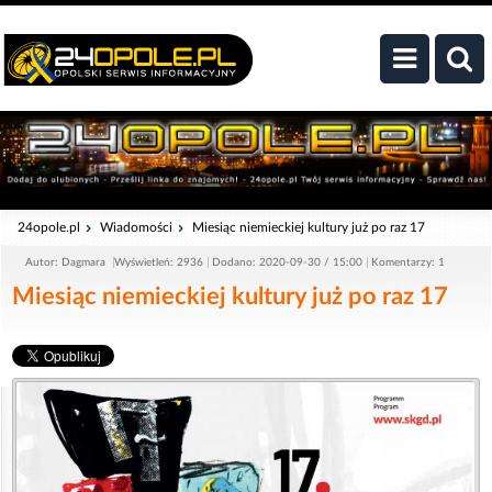
24opole.pl
Wiadomości
Miesiąc niemieckiej kultury już po raz 17
Autor: Dagmara
Wyświetleń: 2936
Dodano: 2020-09-30 / 15:00
Komentarzy: 1
Miesiąc niemieckiej kultury już po raz 17