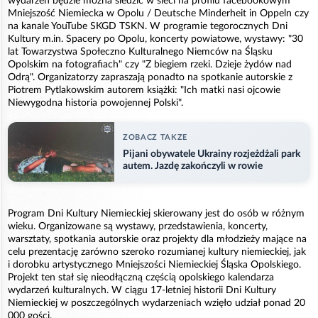
wydarzeń będzie można śledzić w sieci na profilu facebookowym
Mniejszość Niemiecka w Opolu / Deutsche Minderheit in Oppeln czy
na kanale YouTube SKGD TSKN. W programie tegorocznych Dni
Kultury m.in. Spacery po Opolu, koncerty powiatowe, wystawy: "30
lat Towarzystwa Społeczno Kulturalnego Niemców na Śląsku
Opolskim na fotografiach" czy "Z biegiem rzeki. Dzieje żydów nad
Odrą". Organizatorzy zapraszają ponadto na spotkanie autorskie z
Piotrem Pytlakowskim autorem książki: "Ich matki nasi ojcowie
Niewygodna historia powojennej Polski".
ZOBACZ TAKZE
Pijani obywatele Ukrainy rozjeżdżali park
autem. Jazdę zakończyli w rowie
Program Dni Kultury Niemieckiej skierowany jest do osób w różnym
wieku. Organizowane są wystawy, przedstawienia, koncerty,
warsztaty, spotkania autorskie oraz projekty dla młodzieży mające na
celu prezentację zarówno szeroko rozumianej kultury niemieckiej, jak
i dorobku artystycznego Mniejszości Niemieckiej Śląska Opolskiego.
Projekt ten stał się nieodłączną częścią opolskiego kalendarza
wydarzeń kulturalnych. W ciągu 17-letniej historii Dni Kultury
Niemieckiej w poszczególnych wydarzeniach wzięło udział ponad 20
000 gości.