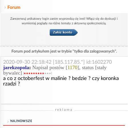
Forum
Zarezerwuj unikatowy login zanim wyprzedzą cię inni! Włącz się do dyskusji i
wymieniaj poglądy na różne tematy z aktywną społecznością.
Forum pod artykułem jest w trybie "tylko dla zalogowanych".
2020-09-30 22:18:42 [185.117.85.*] id:1602270
jarekzopola
:
Napisał postów [
1170
], status [stały
bywalec]
a co z octoberfest w malinie ? bedzie ? czy koronka
rzadzi ?
reklama
NAJNOWSZE