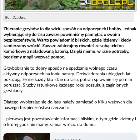
(Fot. Dżacheć)
Zbieranie grzybów to dla wielu sposób na odpoczynek i hobby. Jednak
wybierając się do lasu zawsze powinniśmy pamiętać o swoim
bezpieczeństwie. Warto powiadomić bliskich, gdzie idziemy i kiedy
zamierzamy wrócić. Zawsze zabierajmy również ze sobą telefon
komórkowy z naładowaną baterią. Dzięki niemu, w razie potrzeby,
będziemy mogli wezwać pomoc.
Grzybobranie to dobry sposób na spędzanie wolnego czasu i
aktywny odpoczynek na łonie natury. Doświadczenia ubiegłych lat
pokazują, że nie każdy kto idzie do lasu, potrafi sprawnie się po nim
poruszać. Służby ratunkowe każdego roku poszukują zaginionych
grzybiarzy.
Dlatego wybierając się do lasu należy pamiętać o kilku ważnych dla
naszego bezpieczeństwa rzeczach:
- pierwszą jest pozostawienie informacji bliskim, o tym gdzie idziemy i
o której godzinie mamy zamiar wrócić do domu,