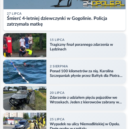
27 LIPCA
Śmierć 4-letniej dziewczynki w Gogolinie. Policja
zatrzymała matkę
15 LIPCA
Tragiczny finał porannego zdarzenia w
Lędzinach
2 SIERPNIA
Ponad 100 kilometrów za nią. Karolina
Szczepaniak płynie przez Bałtyk dla Piotra.
Aktualizacja
20 LIPCA
Zdarzenie z udziałem pięciu pojazdów we
Wrzoskach. Jeden z kierowców zabrany w
kajdankach
25 LIPCA
Wypadek na ulicy Niemodlińskiej w Opolu.
Dwie osoby w szpitalu