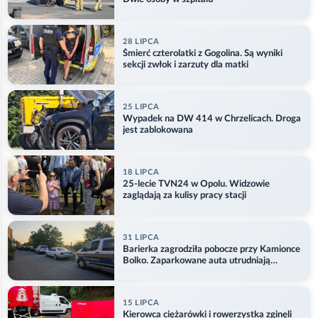
28 LIPCA
Śmierć czterolatki z Gogolina. Są wyniki
sekcji zwłok i zarzuty dla matki
25 LIPCA
Wypadek na DW 414 w Chrzelicach. Droga
jest zablokowana
18 LIPCA
25-lecie TVN24 w Opolu. Widzowie
zaglądają za kulisy pracy stacji
31 LIPCA
Barierka zagrodziła pobocze przy Kamionce
Bolko. Zaparkowane auta utrudniają
przejazd
15 LIPCA
Kierowca ciężarówki i rowerzystka zginęli