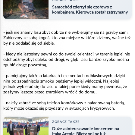
ZOBACZ TAKZE
Samochód zderzył się czołowo z
kombajnem. Kierowca został zatrzymany
- jeśli nie znamy lasu zbyt dobrze nie wybierajmy się na grzyby sami.
Zabierzmy ze sobą kogoś, kto zna miejsce w które idziemy, ważne też
by nie oddalać się od siebie,
- kiedy nie jesteśmy pewni co do swojej orientacji w terenie lepiej nie
odchodźmy zbyt daleko od drogi, w głębi lasu bardzo szybko można
zgubić drogę powrotną,
- pamiętajmy także o latarkach i elementach odblaskowych, dzięki
nim po zapadnięciu zmroku będziemy lepiej widoczni. Najlepiej
jednak wybierać się do lasu o takiej porze kiedy mamy pewność, że
zdążymy jeszcze przed zmrokiem wrócić do domu,
- należy zabrać ze sobą telefon komórkowy z naładowaną baterią,
który może okazać się przydatny w sytuacjach kryzysowych,
ZOBACZ TAKZE
Duże zainteresowanie koncertem na
Itaka Arenie. Bilety online już