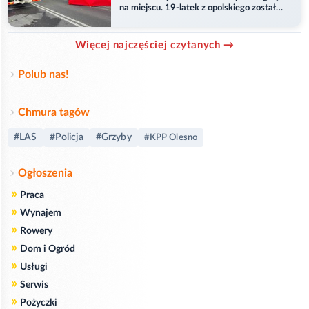
na miejscu. 19-latek z opolskiego został
ranny
Więcej najczęściej czytanych →
Polub nas!
Chmura tagów
#LAS
#Policja
#Grzyby
#KPP Olesno
Ogłoszenia
»
Praca
»
Wynajem
»
Rowery
»
Dom i Ogród
»
Usługi
»
Serwis
»
Pożyczki