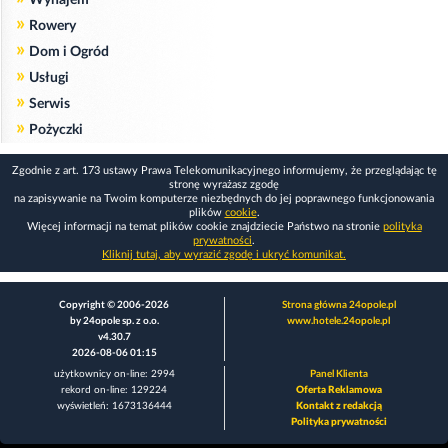
»
Rowery
»
Dom i Ogród
»
Usługi
»
Serwis
»
Pożyczki
Zgodnie z art. 173 ustawy Prawa Telekomunikacyjnego informujemy, że przeglądając tę
stronę wyrażasz zgodę
na zapisywanie na Twoim komputerze niezbędnych do jej poprawnego funkcjonowania
plików
cookie
.
Więcej informacji na temat plików cookie znajdziecie Państwo na stronie
polityka
prywatności
.
Kliknij tutaj, aby wyrazić zgodę i ukryć komunikat.
Copyright © 2006-2026
Strona główna 24opole.pl
by 24opole sp. z o.o.
www.hotele.24opole.pl
v4.30.7
2026-08-06 01:15
użytkownicy on-line: 2994
Panel Klienta
rekord on-line: 129224
Oferta Reklamowa
wyświetleń: 1673136444
Kontakt z redakcją
Polityka prywatności