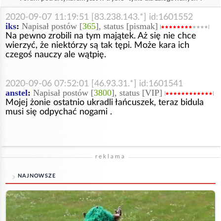
2020-09-07 11:19:51 [83.238.143.*] id:1601552
iks
:
Napisał postów [
365
], status [pismak]
Na pewno zrobili na tym majątek. Aż się nie chce
wierzyć, że niektórzy są tak tępi. Może kara ich
czegoś nauczy ale wątpię.
2020-09-06 07:52:01 [46.93.31.*] id:1601541
anstel
:
Napisał postów [
3800
], status [VIP]
Mojej żonie ostatnio ukradli łańcuszek, teraz bidula
musi się odpychać nogami .
reklama
NAJNOWSZE