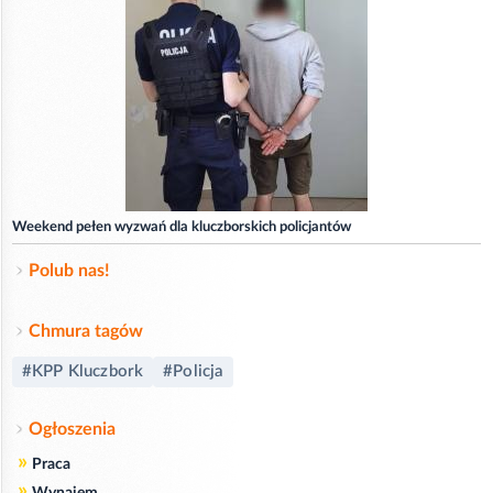
Weekend pełen wyzwań dla kluczborskich policjantów
Polub nas!
Chmura tagów
#KPP Kluczbork
#Policja
Ogłoszenia
»
Praca
»
Wynajem