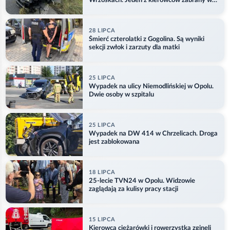
Wrzoskach. Jeden z kierowców zabrany w
kajdankach
28 LIPCA
Śmierć czterolatki z Gogolina. Są wyniki
sekcji zwłok i zarzuty dla matki
25 LIPCA
Wypadek na ulicy Niemodlińskiej w Opolu.
Dwie osoby w szpitalu
25 LIPCA
Wypadek na DW 414 w Chrzelicach. Droga
jest zablokowana
18 LIPCA
25-lecie TVN24 w Opolu. Widzowie
zaglądają za kulisy pracy stacji
15 LIPCA
Kierowca ciężarówki i rowerzystka zginęli