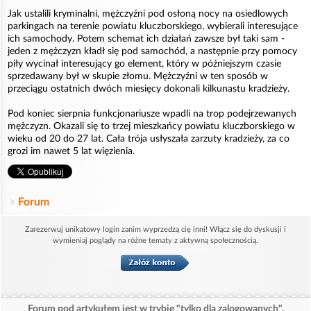
Jak ustalili kryminalni, mężczyźni pod osłoną nocy na osiedlowych
parkingach na terenie powiatu kluczborskiego, wybierali interesujące
ich samochody. Potem schemat ich działań zawsze był taki sam -
jeden z mężczyzn kładł się pod samochód, a następnie przy pomocy
piły wycinał interesujący go element, który w późniejszym czasie
sprzedawany był w skupie złomu. Mężczyźni w ten sposób w
przeciągu ostatnich dwóch miesięcy dokonali kilkunastu kradzieży.
Pod koniec sierpnia funkcjonariusze wpadli na trop podejrzewanych
mężczyzn. Okazali się to trzej mieszkańcy powiatu kluczborskiego w
wieku od 20 do 27 lat. Cała trója usłyszała zarzuty kradzieży, za co
grozi im nawet 5 lat więzienia.
Forum
Zarezerwuj unikatowy login zanim wyprzedzą cię inni! Włącz się do dyskusji i
wymieniaj poglądy na różne tematy z aktywną społecznością.
Forum pod artykułem jest w trybie "tylko dla zalogowanych".