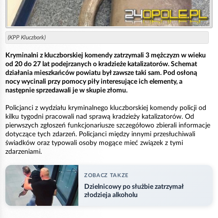
(KPP Kluczbork)
Kryminalni z kluczborskiej komendy zatrzymali 3 mężczyzn w wieku
od 20 do 27 lat podejrzanych o kradzieże katalizatorów. Schemat
działania mieszkańców powiatu był zawsze taki sam. Pod osłoną
nocy wycinali przy pomocy piły interesujące ich elementy, a
następnie sprzedawali je w skupie złomu.
Policjanci z wydziału kryminalnego kluczborskiej komendy policji od
kilku tygodni pracowali nad sprawą kradzieży katalizatorów. Od
pierwszych zgłoszeń funkcjonariusze szczegółowo zbierali informacje
dotyczące tych zdarzeń. Policjanci między innymi przesłuchiwali
świadków oraz typowali osoby mogące mieć związek z tymi
zdarzeniami.
ZOBACZ TAKZE
Dzielnicowy po służbie zatrzymał
złodzieja alkoholu