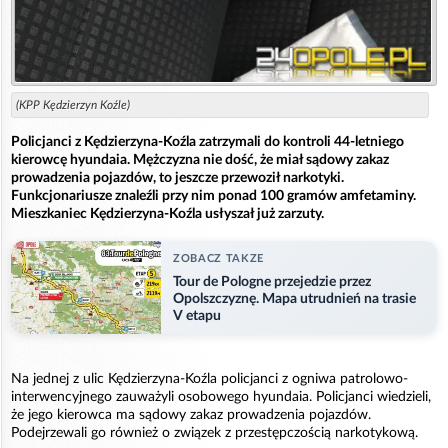
(KPP Kędzierzyn Koźle)
Policjanci z Kędzierzyna-Koźla zatrzymali do kontroli 44-letniego
kierowcę hyundaia. Mężczyzna nie dość, że miał sądowy zakaz
prowadzenia pojazdów, to jeszcze przewoził narkotyki.
Funkcjonariusze znaleźli przy nim ponad 100 gramów amfetaminy.
Mieszkaniec Kędzierzyna-Koźla usłyszał już zarzuty.
ZOBACZ TAKZE
Tour de Pologne przejedzie przez
Opolszczyznę. Mapa utrudnień na trasie
V etapu
Na jednej z ulic Kędzierzyna-Koźla policjanci z ogniwa patrolowo-
interwencyjnego zauważyli osobowego hyundaia. Policjanci wiedzieli,
że jego kierowca ma sądowy zakaz prowadzenia pojazdów.
Podejrzewali go również o związek z przestępczością narkotykową.