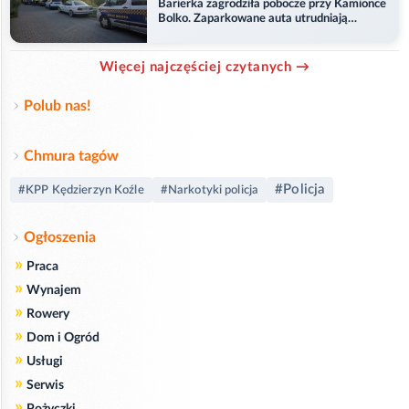
Barierka zagrodziła pobocze przy Kamionce
Bolko. Zaparkowane auta utrudniają
przejazd
Więcej najczęściej czytanych →
Polub nas!
Chmura tagów
#Policja
#KPP Kędzierzyn Koźle
#Narkotyki policja
Ogłoszenia
»
Praca
»
Wynajem
»
Rowery
»
Dom i Ogród
»
Usługi
»
Serwis
»