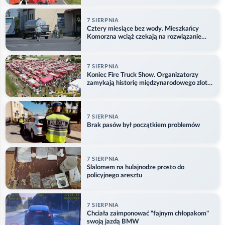
7 SIERPNIA
Cztery miesiące bez wody. Mieszkańcy
Komorzna wciąż czekają na rozwiązanie
problemu
7 SIERPNIA
Koniec Fire Truck Show. Organizatorzy
zamykają historię międzynarodowego zlotu
w Główczycach
7 SIERPNIA
Brak pasów był początkiem problemów
7 SIERPNIA
Slalomem na hulajnodze prosto do
policyjnego aresztu
7 SIERPNIA
Chciała zaimponować "fajnym chłopakom"
swoją jazdą BMW