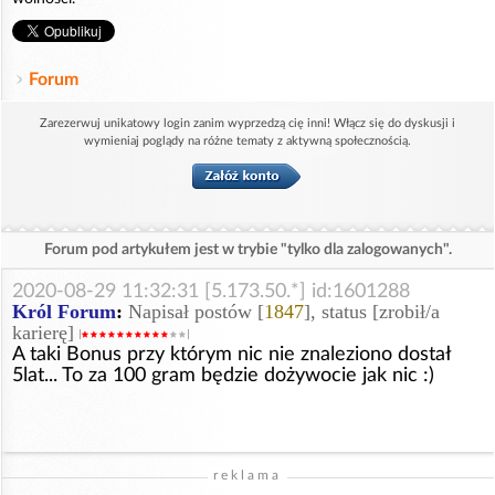
Forum
Zarezerwuj unikatowy login zanim wyprzedzą cię inni! Włącz się do dyskusji i
wymieniaj poglądy na różne tematy z aktywną społecznością.
Forum pod artykułem jest w trybie "tylko dla zalogowanych".
2020-08-29 11:32:31 [5.173.50.*] id:1601288
Król Forum
:
Napisał postów [
1847
], status [zrobił/a
karierę]
A taki Bonus przy którym nic nie znaleziono dostał
5lat... To za 100 gram będzie dożywocie jak nic :)
reklama