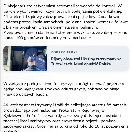
Funkcjonariusze natychmiast zatrzymali samochód do kontroli. W
trakcie wykonywanych czynności ich podejrzenia potwierdziły się.
44-latek miał sądowy zakaz prowadzenia pojazdów. Dodatkowo
podczas przeszukania samochodu policjanci znaleźli woreczki foliowe
z białym proszkiem oraz zielonym suszem roślinnym.
Przeprowadzone badanie narkotesterem wykazało, że zabezpieczono
ponad 100 gramów amfetaminy oraz marihuanę.
ZOBACZ TAKZE
Pijany obywatel Ukrainy zatrzymany w
Tułowicach. Musi opuścić Polskę
W związku z podejrzeniem, że mężczyzna mógł kierować pojazdem
będąc pod wypływem środków odurzających, pobrano od niego
krew do dalszych badań.
44-latek został zatrzymany i trafił do policyjnego aresztu. W ramach
prowadzonego pod nadzorem Prokuratury Rejonowej w
Kędzierzynie-Koźlu śledztwa usłyszał zarzuty dotyczące posiadania
znacznej ilości narkotyków oraz prowadzenia pojazdu pomimo
sądowego zakazu. Grozi mu za to kara od roku do 10 lat pozbawienia
wolności.