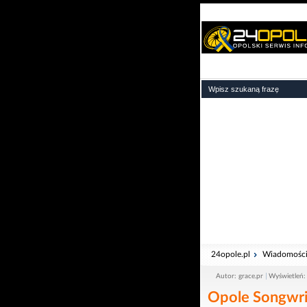
24opole.pl
Wiadomośc
Autor: grace.pr
Wyświetleń:
Opole Songwrit