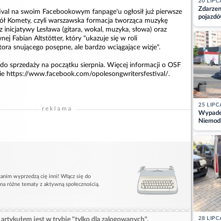
20 LIPC
Zdarzen
ival na swoim Facebookowym fanpage'u ogłosił już pierwsze
pojazdó
pół Komety, czyli warszawska formacja tworząca muzykę
z kiero
 inicjatywy Lesława (gitara, wokal, muzyka, słowa) oraz
kajdank
ej Fabian Altstötter, który "ukazuje się w roli
ora snującego posępne, ale bardzo wciągające wizje".
ią do sprzedaży na początku sierpnia. Więcej informacji o OSF
ie https://www.facebook.com/opolesongwritersfestival/.
25 LIPC
reklama
Wypadek
Niemodl
osoby w
anim wyprzedzą cię inni! Włącz się do
 na różne tematy z aktywną społecznością.
28 LIPC
artykułem jest w trybie "tylko dla zalogowanych".