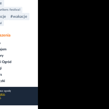
e
iters festival
kcje
#wakacje
al
szenia
a
ajem
ry
i Ogród
gi
is
czki
asz zgodę
okie
.
i
.