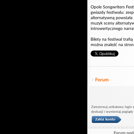
Opole Songwriters Fest
gwiazdy festiwalu: zes
alternatywną powstała z
muzyk sceny alternatywn
introwertycznego narrat
Bilety na festiwal traf
można znaleźć na stron
Forum
Zarezerwuj unikatowy login z
dyskusji i wymieniaj poglądy
Forum pod 