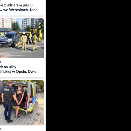
A
ie z udziałem pięciu
w we Wrzoskach. Jeden
wców zabrany w
ach
A
 na ulicy
ińskiej w Opolu. Dwie
 szpitalu
A