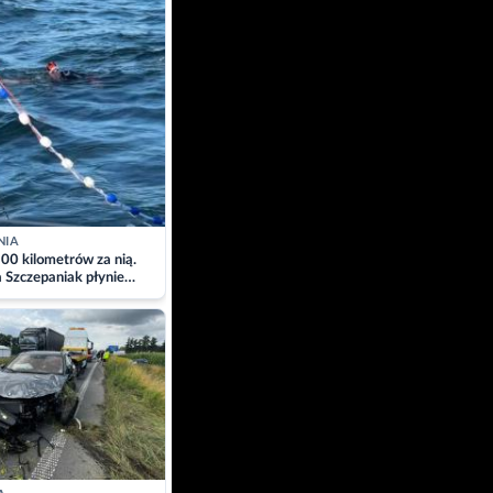
NIA
00 kilometrów za nią.
a Szczepaniak płynie
łtyk dla Piotra.
zacja