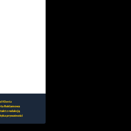
l Klienta
rta Reklamowa
takt z redakcją
ityka prywatności