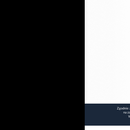
Zgodnie 
na z
W