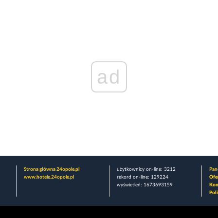
ad
Strona główna 24opole.pl
użytkownicy on-line: 3212
Pane
www.hotele.24opole.pl
rekord on-line: 129224
Ofe
wyświetleń: 1673693159
Kon
Pol