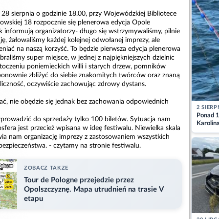
 28 sierpnia o godzinie 18.00, przy Wojewódzkiej Bibliotece
stowskiej 18 rozpocznie się plenerowa edycja Opole
ak informują organizatorzy- długo się wstrzymywaliśmy, pilnie
, żałowaliśmy każdej kolejnej odwołanej imprezy, ale
ieniać na naszą korzyść. To będzie pierwsza edycja plenerowa
braliśmy super miejsce, w jednej z najpiękniejszych dzielnic
toczeniu poniemieckich willi i starych drzew, pomników
onownie zbliżyć do siebie znakomitych twórców oraz znaną
liczność, oczywiście zachowując zdrowy dystans.
ć, nie obędzie się jednak bez zachowania odpowiednich
2 SIERP
Ponad 1
prowadzić do sprzedaży tylko 100 biletów. Sytuacja nam
Karolin
sfera jest przecież wpisana w ideę festiwalu. Niewielka skala
przez Ba
wia nam organizację imprezy z zastosowaniem wszystkich
Aktuali
ezpieczeństwa. - czytamy na stronie festiwalu.
ZOBACZ TAKZE
Tour de Pologne przejedzie przez
Opolszczyznę. Mapa utrudnień na trasie V
etapu