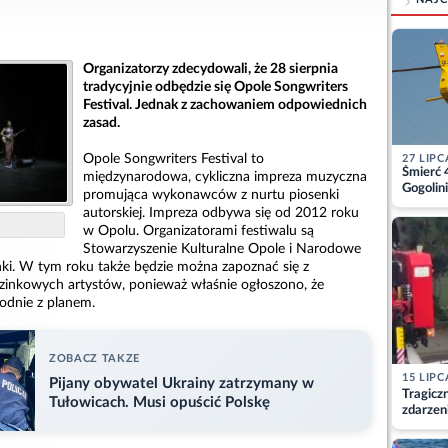
Organizatorzy zdecydowali, że 28 sierpnia
tradycyjnie odbędzie się Opole Songwriters
Festival. Jednak z zachowaniem odpowiednich
zasad.
Opole Songwriters Festival to
27 LIPC
Śmierć 
międzynarodowa, cykliczna impreza muzyczna
Gogolini
promująca wykonawców z nurtu piosenki
matkę
autorskiej. Impreza odbywa się od 2012 roku
w Opolu. Organizatorami festiwalu są
Stowarzyszenie Kulturalne Opole i Narodowe
nki. W tym roku także będzie można zapoznać się z
uzinkowych artystów, ponieważ właśnie ogłoszono, że
godnie z planem.
ZOBACZ TAKZE
15 LIPC
Pijany obywatel Ukrainy zatrzymany w
Tragicz
Tułowicach. Musi opuścić Polskę
zdarzen