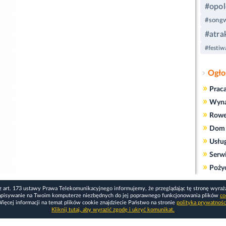
#opol
#songwr
#atra
#festiw
Ogło
»
Prac
»
Wyn
»
Rowe
»
Dom 
»
Usłu
»
Serw
»
Poży
z art. 173 ustawy Prawa Telekomunikacyjnego informujemy, że przeglądając tę stronę wyraż
apisywanie na Twoim komputerze niezbędnych do jej poprawnego funkcjonowania plików
co
ięcej informacji na temat plików cookie znajdziecie Państwo na stronie
polityka prywatnośc
Kliknij tutaj, aby wyrazić zgodę i ukryć komunikat.