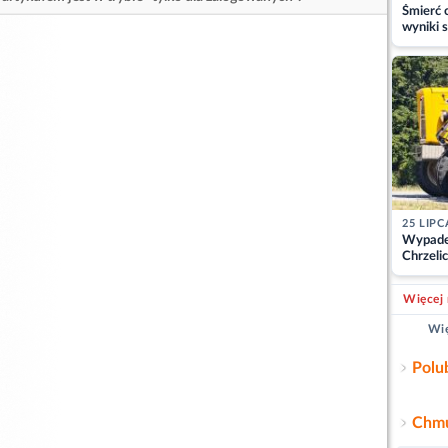
Śmierć c
wyniki s
matki
25 LIPC
Wypade
Chrzelic
zablok
Więcej 
Wię
Polu
Chmu