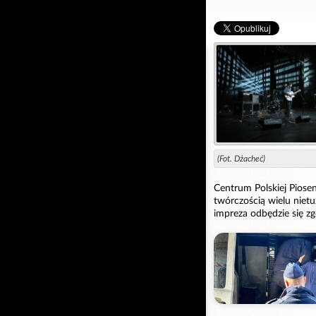
(Fot. Dżacheć)
Centrum Polskiej Piose
twórczością wielu niet
impreza odbędzie się z