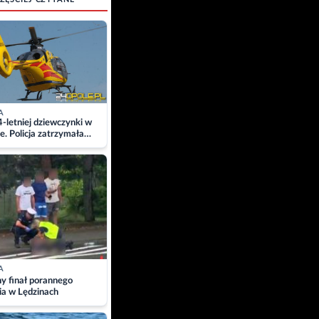
A
4-letniej dziewczynki w
e. Policja zatrzymała
A
ny finał porannego
ia w Lędzinach