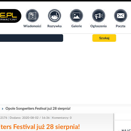
Wiadomości
Rozrywka
Galerie
Ogłoszenia
Poczta
Szukaj
i
Opole Songwriters Festival już 28 sierpnia!
 2176
Dodano: 2020-08-02 / 16:36
Komentarzy: 0
ers Festival już 28 sierpnia!
NAJC