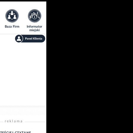
Baza Firm
Informator
miejski
reklama
ZĘŚCIEJ CZYTANE