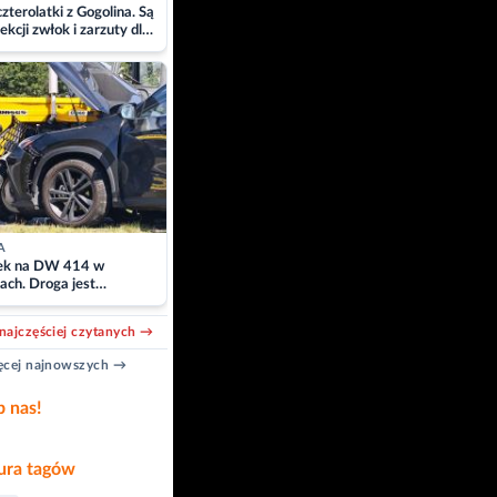
zterolatki z Gogolina. Są
ekcji zwłok i zarzuty dla
A
k na DW 414 w
ach. Droga jest
owana
najczęściej czytanych →
cej najnowszych →
b nas!
ra tagów