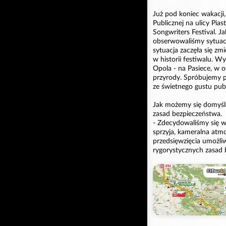
Już pod koniec wakacji,
Publicznej na ulicy Pia
Songwriters Festival. J
obserwowaliśmy sytuację
sytuacja zaczęła się zm
w historii festiwalu. Wy
Opola - na Pasiece, w o
przyrody. Spróbujemy p
ze świetnego gustu pub
Jak możemy się domyśla
zasad bezpieczeństwa.
- Zdecydowaliśmy się w
sprzyja, kameralna atmo
przedsięwzięcia umożli
rygorystycznych zasad b