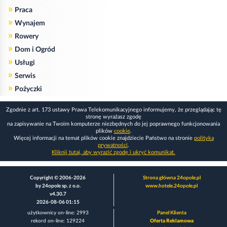
»
Praca
»
Wynajem
»
Rowery
»
Dom i Ogród
»
Usługi
»
Serwis
»
Pożyczki
Zgodnie z art. 173 ustawy Prawa Telekomunikacyjnego informujemy, że przeglądając tę
stronę wyrażasz zgodę
na zapisywanie na Twoim komputerze niezbędnych do jej poprawnego funkcjonowania
plików
cookie
.
Więcej informacji na temat plików cookie znajdziecie Państwo na stronie
polityka
prywatności
.
Kliknij tutaj, aby wyrazić zgodę i ukryć komunikat.
Copyright © 2006-2026
Strona główna 24opole.pl
by 24opole sp. z o.o.
www.hotele.24opole.pl
v4.30.7
2026-08-06 01:15
użytkownicy on-line: 2993
Panel Klienta
rekord on-line: 129224
Oferta Reklamowa