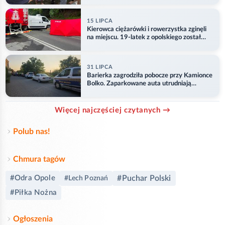
15 LIPCA
Kierowca ciężarówki i rowerzystka zginęli
na miejscu. 19-latek z opolskiego został
ranny
31 LIPCA
Barierka zagrodziła pobocze przy Kamionce
Bolko. Zaparkowane auta utrudniają
przejazd
Więcej najczęściej czytanych →
Polub nas!
Chmura tagów
#Odra Opole
#Puchar Polski
#Lech Poznań
#Piłka Nożna
Ogłoszenia