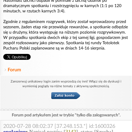
Natomiast Lechici odpadli w półfinale z Lechią Gdańsk po
dramatycznym spotkaniu i rozstrzygnięciu w karnych (1:1 po 120
minutach, w rzutach karnych 3:4).
Zgodnie z regulaminem rozgrywek, który został wprowadzony przed
sezonem, żaden etap nie przewiduje rewanżów, a spotkanie odbędzie
się u drużyny, która występuję na niższym poziomie rozgrywkowym.
W przypadku spotkania dwóch ekip z tej samej ligi, gospodarzem jest
zespół rozlosowany jako pierwszy. Spotkania tej rundy Totolotek
Pucharu Polski zaplanowane są w dniach 14-16 sierpnia.
Forum
Zarezerwuj unikatowy login zanim wyprzedzą cię inni! Włącz się do dyskusji i
wymieniaj poglądy na różne tematy z aktywną społecznością.
Forum pod artykułem jest w trybie "tylko dla zalogowanych".
2020-07-28 08:02:37 [37.248.153.*] id:1600326
opolaninn
:
Napisał postów [
3142
], status [Szycha]