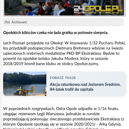
(Fot. Archiwum)
Opolskich kibiców czeka nie lada gratka w połowie sierpnia.
Lech Poznań przyjedzie na Oleską! W losowaniu 1/32 Pucharu Polski,
los przydzielił podopiecznych Dietmara Brehmera właśnie na świeżo
upieczonych srebrnych medalistów PKO BP Ekstraklasy. Będzie to
powrót na opolskie boisko Jakuba Modera, który w sezonie
2018/2019 bronił barw klubu ze stolicy Opolszczyzny.
ZOBACZ TAKZE
Akcja ratunkowa nad Jeziorem Średnim.
84-latek trafił do szpitala
W poprzednich rozgrywkach, Odra Opole odpadła w 1/16 finału,
ulegając rezerwom Legii Warszawa, jednakże w rundzie
poprzedzającej pokonując ówczesnego przedstawiciela Ekstraklasy (z
którym Opolanie spotkają się w sezonie 2020/2021) - Arką Gdynia.