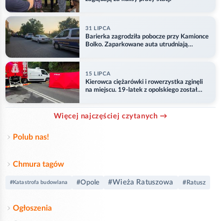
31 LIPCA
Barierka zagrodziła pobocze przy Kamionce
Bolko. Zaparkowane auta utrudniają
przejazd
15 LIPCA
Kierowca ciężarówki i rowerzystka zginęli
na miejscu. 19-latek z opolskiego został
ranny
Więcej najczęściej czytanych →
Polub nas!
Chmura tagów
#Wieża Ratuszowa
#Opole
#Ratusz
#Katastrofa budowlana
Ogłoszenia