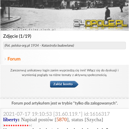
Zdjęcie (1/19)
(Fot. polska-org.pl 1934 - Katastrofa budowlana)
Forum
Zarezerwuj unikatowy login zanim wyprzedzą cię inni! Włącz się do dyskusji i
wymieniaj poglądy na różne tematy z aktywną społecznością.
Forum pod artykułem jest w trybie "tylko dla zalogowanych".
2021-07-17 19:10:53 [31.60.119.*] id:1616317
liberty
:
Napisał postów [
5870
], status [Szycha]