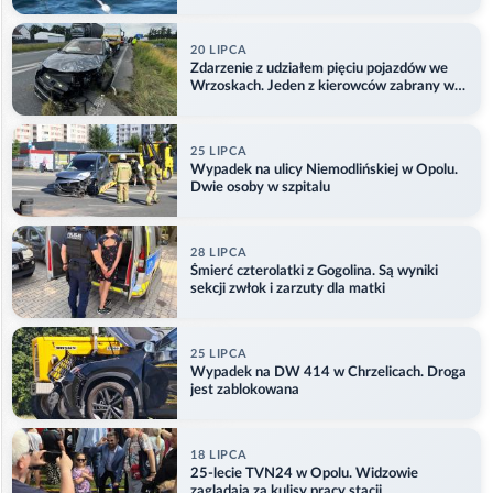
Aktualizacja
20 LIPCA
Zdarzenie z udziałem pięciu pojazdów we
Wrzoskach. Jeden z kierowców zabrany w
kajdankach
25 LIPCA
Wypadek na ulicy Niemodlińskiej w Opolu.
Dwie osoby w szpitalu
28 LIPCA
Śmierć czterolatki z Gogolina. Są wyniki
sekcji zwłok i zarzuty dla matki
25 LIPCA
Wypadek na DW 414 w Chrzelicach. Droga
jest zablokowana
18 LIPCA
25-lecie TVN24 w Opolu. Widzowie
zaglądają za kulisy pracy stacji