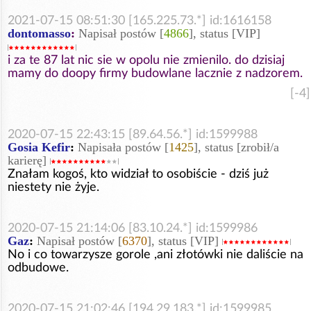
2021-07-15 08:51:30 [165.225.73.*] id:1616158
dontomasso
:
Napisał postów [
4866
], status [VIP]
i za te 87 lat nic sie w opolu nie zmienilo. do dzisiaj
mamy do doopy firmy budowlane lacznie z nadzorem.
[-4]
2020-07-15 22:43:15 [89.64.56.*] id:1599988
Gosia Kefir
:
Napisała postów [
1425
], status [zrobił/a
karierę]
Znałam kogoś, kto widział to osobiście - dziś już
niestety nie żyje.
2020-07-15 21:14:06 [83.10.24.*] id:1599986
Gaz
:
Napisał postów [
6370
], status [VIP]
No i co towarzysze gorole ,ani złotówki nie daliście na
odbudowe.
2020-07-15 21:02:46 [194.29.183.*] id:1599985