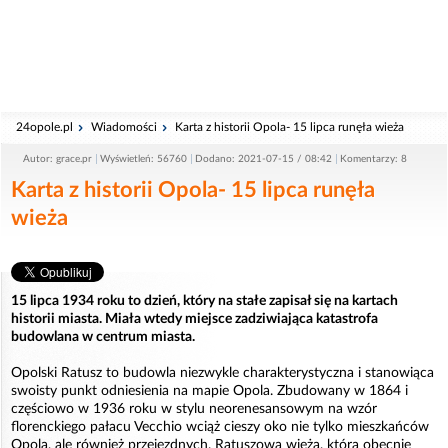
24opole.pl
Wiadomości
Karta z historii Opola- 15 lipca runęła wieża
Autor: grace.pr
Wyświetleń: 56760
Dodano: 2021-07-15 / 08:42
Komentarzy: 8
Karta z historii Opola- 15 lipca runęła
wieża
15 lipca 1934 roku to dzień, który na stałe zapisał się na kartach
historii miasta. Miała wtedy miejsce zadziwiająca katastrofa
budowlana w centrum miasta.
Opolski Ratusz to budowla niezwykle charakterystyczna i stanowiąca
swoisty punkt odniesienia na mapie Opola. Zbudowany w 1864 i
częściowo w 1936 roku w stylu neorenesansowym na wzór
florenckiego pałacu Vecchio wciąż cieszy oko nie tylko mieszkańców
Opola, ale również przejezdnych. Ratuszowa wieża, która obecnie