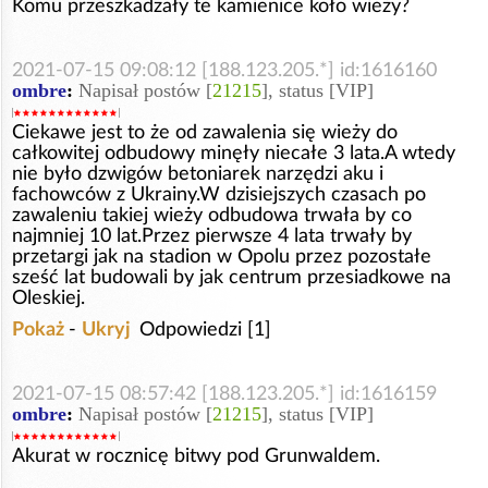
Komu przeszkadzały te kamienice koło wieży?
2021-07-15 09:08:12 [188.123.205.*] id:1616160
ombre
:
Napisał postów [
21215
], status [VIP]
Ciekawe jest to że od zawalenia się wieży do
całkowitej odbudowy minęły niecałe 3 lata.A wtedy
nie było dzwigów betoniarek narzędzi aku i
fachowców z Ukrainy.W dzisiejszych czasach po
zawaleniu takiej wieży odbudowa trwała by co
najmniej 10 lat.Przez pierwsze 4 lata trwały by
przetargi jak na stadion w Opolu przez pozostałe
sześć lat budowali by jak centrum przesiadkowe na
Oleskiej.
Pokaż
-
Ukryj
Odpowiedzi [1]
2021-07-15 08:57:42 [188.123.205.*] id:1616159
ombre
:
Napisał postów [
21215
], status [VIP]
Akurat w rocznicę bitwy pod Grunwaldem.