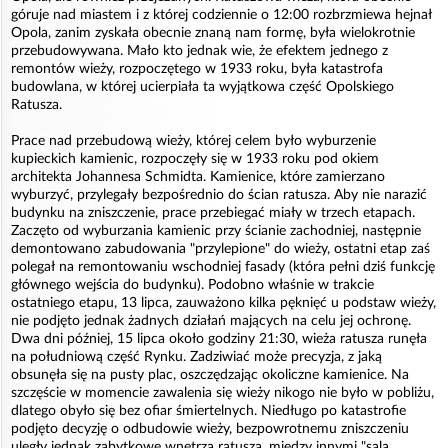
góruje nad miastem i z której codziennie o 12:00 rozbrzmiewa hejnał
Opola, zanim zyskała obecnie znaną nam formę, była wielokrotnie
przebudowywana. Mało kto jednak wie, że efektem jednego z
remontów wieży, rozpoczętego w 1933 roku, była katastrofa
budowlana, w której ucierpiała ta wyjątkowa część Opolskiego
Ratusza.
Prace nad przebudową wieży, której celem było wyburzenie
kupieckich kamienic, rozpoczęły się w 1933 roku pod okiem
architekta Johannesa Schmidta. Kamienice, które zamierzano
wyburzyć, przylegały bezpośrednio do ścian ratusza. Aby nie narazić
budynku na zniszczenie, prace przebiegać miały w trzech etapach.
Zaczęto od wyburzania kamienic przy ścianie zachodniej, następnie
demontowano zabudowania "przylepione" do wieży, ostatni etap zaś
polegał na remontowaniu wschodniej fasady (która pełni dziś funkcję
głównego wejścia do budynku). Podobno właśnie w trakcie
ostatniego etapu, 13 lipca, zauważono kilka pęknięć u podstaw wieży,
nie podjęto jednak żadnych działań mających na celu jej ochronę.
Dwa dni później, 15 lipca około godziny 21:30, wieża ratusza runęła
na południową część Rynku. Zadziwiać może precyzja, z jaką
obsunęła się na pusty plac, oszczędzając okoliczne kamienice. Na
szczęście w momencie zawalenia się wieży nikogo nie było w pobliżu,
dlatego obyło się bez ofiar śmiertelnych. Niedługo po katastrofie
podjęto decyzję o odbudowie wieży, bezpowrotnemu zniszczeniu
uległy jednak zabytkowe wnętrza ratusza, między innymi "sala