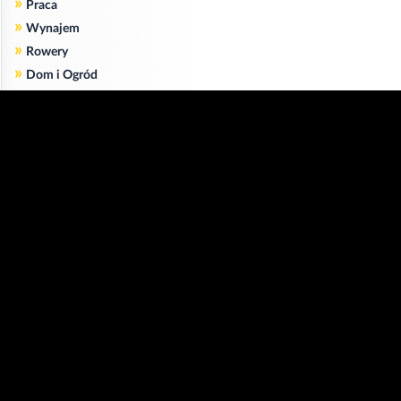
»
Praca
»
Wynajem
»
Rowery
»
Dom i Ogród
»
Usługi
»
Serwis
»
Pożyczki
Zgodnie z art. 173 ustawy Prawa Telekomunikacyjnego informujemy, że przeglądając tę
stronę wyrażasz zgodę
na zapisywanie na Twoim komputerze niezbędnych do jej poprawnego funkcjonowania
plików
cookie
.
Więcej informacji na temat plików cookie znajdziecie Państwo na stronie
polityka
prywatności
.
Kliknij tutaj, aby wyrazić zgodę i ukryć komunikat.
Copyright © 2006-2026
Strona główna 24opole.pl
by 24opole sp. z o.o.
www.hotele.24opole.pl
v4.30.9
2026-08-08 16:47
użytkownicy on-line: 3280
Panel Klienta
rekord on-line: 129224
Oferta Reklamowa
wyświetleń: 1673932902
Kontakt z redakcją